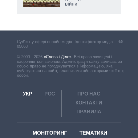
війни
Cуб'єкт у сфері онлайн-медіа. Ідентифікатор медіа – R40-
05063
© 2009—2026
«Слово і Діло»
.
Всі права захищені і
охороняються законом. Адміністрація сайту залишає за
собою право не погоджуватися з інформацією, яка
публікується на сайті, власниками або авторами якої є треті
особи.
УКР
РОС
ПРО НАС
КОНТАКТИ
ПРАВИЛА
МОНІТОРИНГ
ТЕМАТИКИ