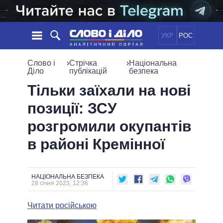
УКР
РОС
НОВИНИ
Слово і
›
Стрічка
›
Національна
Діло
публікацій
безпека
ОБIЦЯНКИ
СТРІЧКА
ПОЛІТИКА
Тільки заїхали на нові
ПОДІЇ
ЕКОНОМІКА
позиції: ЗСУ
ПОЛIТИКИ
СТАТТІ
СУСПІЛЬСТВО
розгромили окупантів
ІНФОГРАФІКА
ДУМКИ
СВІТ
УСІ ПОЛІТИКИ
в районі Кремінної
ОГЛЯДИ
ПРЕЗИДЕНТ І ОФІС
ВІДЕО
ДАЙДЖЕСТИ
ВЕРХОВНА РАДА
ПІДТРИМАТИ
КАБІНЕТ МІНІСТРІВ
НАЦІОНАЛЬНА БЕЗПЕКА
28 січня 2023, 12:36
ГОЛОВИ ОБЛАДМІНІСТРАЦІЙ
ПОРІВНЯННЯ ПОЛІТИКІВ
МЕРИ МІСТ
Читати російською
ВСІ ПЕРСОНИ