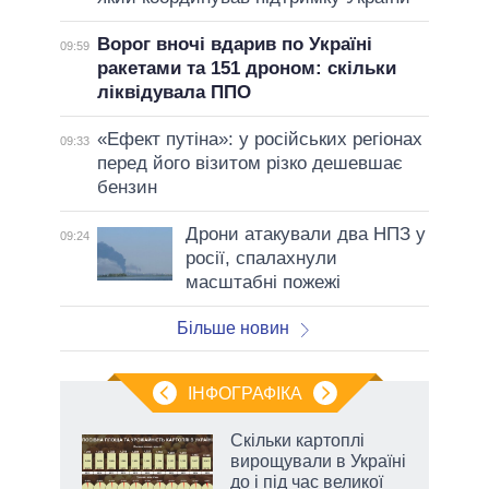
Ворог вночі вдарив по Україні
09:59
ракетами та 151 дроном: скільки
ліквідувала ППО
«Ефект путіна»: у російських регіонах
09:33
перед його візитом різко дешевшає
бензин
Дрони атакували два НПЗ у
09:24
росії, спалахнули
масштабні пожежі
Більше новин
ІНФОГРАФІКА
Скільки картоплі
ть
вирощували в Україні
до і під час великої