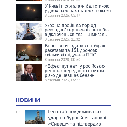
У Києві після атаки балістикою
у двох районах сталися пожежі
8 серпня 2026, 03:47
Україна пройшла період
рекордної серпневої спеки без
відключень світла – Шмигаль
8 серпня 2026, 11:32
Ворог вночі вдарив по Україні
ракетами та 151 дроном:
скільки ліквідувала ППО
8 серпня 2026, 09:59
«Ефект путіна»: у російських
регіонах перед його візитом
різко дешевшає бензин
8 серпня 2026, 09:33
НОВИНИ
Генштаб повідомив про
11:51
удар по буровій установці
«Сиваш» та підтвердив