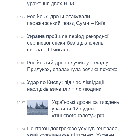
ураження двох НПЗ
Російські дрони атакували
11:36
пасажирський поїзд Суми – Київ
Україна пройшла період рекордної
11:32
серпневої спеки без відключень
світла – Шмигаль
Російський дрон влучив у склад у
11:01
Прилуках, спалахнула велика пожежа
Удар по Києву: під час ліквідації
10:56
наслідків виявили тіло людини
Українські дрони за тиждень
10:27
уразили 12 суден
«тіньового флоту» рф
Пентагон достроково усунув генерала,
10:24
який координував підтримку України