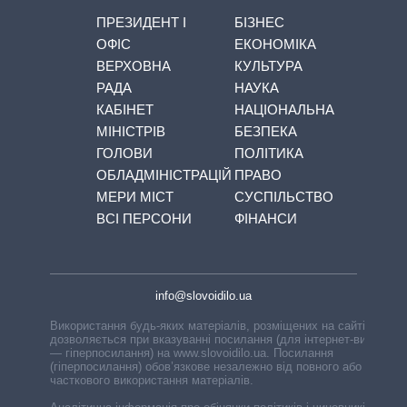
ПРЕЗИДЕНТ І
БІЗНЕС
ОФІС
ЕКОНОМІКА
ВЕРХОВНА
КУЛЬТУРА
РАДА
НАУКА
КАБІНЕТ
НАЦІОНАЛЬНА
МІНІСТРІВ
БЕЗПЕКА
ГОЛОВИ
ПОЛІТИКА
ОБЛАДМІНІСТРАЦІЙ
ПРАВО
МЕРИ МІСТ
СУСПІЛЬСТВО
ВСІ ПЕРСОНИ
ФІНАНСИ
info@slovoidilo.ua
Використання будь-яких матеріалів, розміщених на сайті,
дозволяється при вказуванні посилання (для інтернет-видань
— гіперпосилання) на www.slovoidilo.ua. Посилання
(гіперпосилання) обов’язкове незалежно від повного або
часткового використання матеріалів.