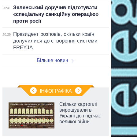
Зеленський доручив підготувати
20:41
«спеціальну санкційну операцію»
проти росії
Президент розповів, скільки країн
20:39
долучилися до створення системи
FREYJA
Більше новин
ІНФОГРАФІКА
Скільки картоплі
вирощували в
Україні до і під час
великої війни