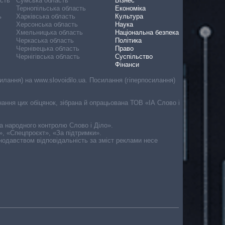
асть
Сумська область
Бізнес
Тернопільська область
Економіка
ь
Харківська область
Культура
Херсонська область
Наука
Хмельницька область
Національна безпека
Черкаська область
Політика
Чернівецька область
Право
Чернігівська область
Суспільство
Фінанси
лання) на www.slovoidilo.ua. Посилання (гіперпосилання)
онання цих обіцянок, зібрана й опрацьована ТОВ «ІА Слово і
ма народного контролю Слово і Діло».
», «Спецпроєкт», «За підтримки».
онодавством відповідальність за зміст реклами несе