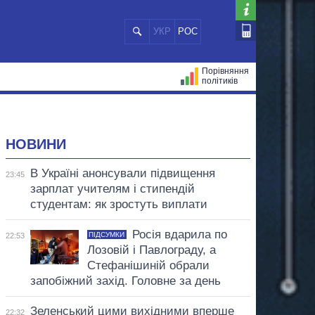
УКР
РОС
Порівняння
політиків
ЦІЙ
МЕРИ МІСТ
ВСІ ПЕРСОНИ
НОВИНИ
В Україні анонсували підвищення
23:45
зарплат учителям і стипендій
студентам: як зростуть виплати
Росія вдарила по
ПІДСУМКИ
22:53
Лозовій і Павлограду, а
Стефанішиній обрали
запобіжний захід. Головне за день
Зеленський цими вихідними вперше
22:32