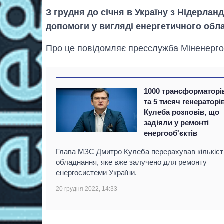
З грудня до січня в Україну з Нідерлан
допомоги у вигляді енергетичного обл
Про це повідомляє пресслужба Міненерго
1000 трансформаторі
та 5 тисяч генераторі
Кулеба розповів, що
задіяли у ремонті
енергооб'єктів
Глава МЗС Дмитро Кулеба перерахував кількіст
обладнання, яке вже залучено для ремонту
енергосистеми України.
20 грудня 2022, 14:33