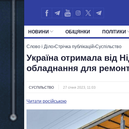
НОВИНИ
ОБIЦЯНКИ
ПОЛIТИКИ
УСІ ПОЛІТИКИ
ПРЕЗИДЕНТ І ОФ
Слово і Діло
›
Стрічка публікацій
›
Суспільство
Україна отримала від Н
обладнання для ремонт
СУСПІЛЬСТВО
27 січня 2023, 11:03
Читати російською