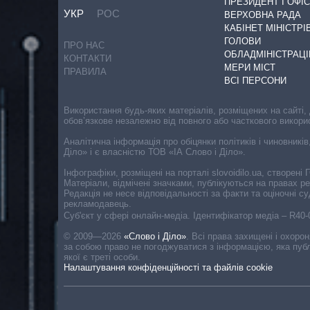
ПРЕЗИДЕНТ І ОФІС
УКР
РОС
ВЕРХОВНА РАДА
КАБІНЕТ МІНІСТРІ
ГОЛОВИ
ПРО НАС
ОБЛАДМІНІСТРАЦІ
КОНТАКТИ
МЕРИ МІСТ
ПРАВИЛА
ВСІ ПЕРСОНИ
Використання будь-яких матеріалів, розміщених на сайті,
обов’язкове незалежно від повного або часткового викори
Аналітична інформація про обіцянки політиків і чиновників
Діло» і є власністю ТОВ «ІА Слово і Діло».
Інфографіки, розміщені на порталі slovoidilo.ua, створен
Матеріали, відмічені значками, публікуються на правах р
Редакція не несе відповідальності за факти та оціночні 
рекламодавець.
Cуб'єкт у сфері онлайн-медіа. Ідентифікатор медіа – R40
© 2009—2026
«Слово і Діло»
.
Всі права захищені і охоро
за собою право не погоджуватися з інформацією, яка публ
якої є треті особи.
Налаштування конфіденційності та файлів cookie