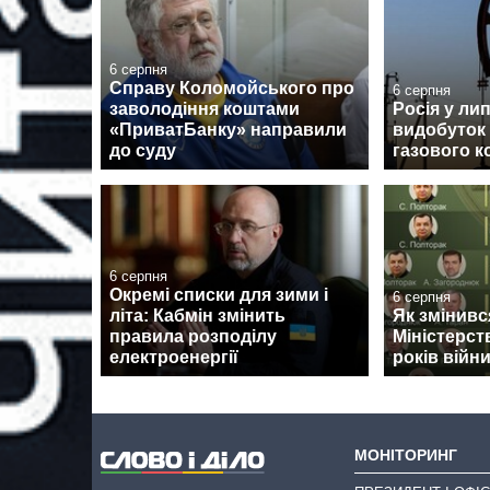
6 серпня
Справу Коломойського про
6 серпня
заволодіння коштами
Росія у ли
«ПриватБанку» направили
видобуток
до суду
газового к
6 серпня
Окремі списки для зими і
6 серпня
літа: Кабмін змінить
Як змінив
правила розподілу
Міністерст
електроенергії
років війн
МОНІТОРИНГ