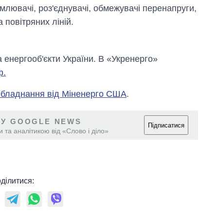
млювачі, роз'єднувачі, обмежувачі перенапруги,
 повітряних ліній.
а енергооб'єкти України. В «Укренерго»
ф.
обладнання від Міненерго США
.
 У GOOGLE NEWS
Підписатися
 та аналітикою від «Слово і діло»
ділитися: