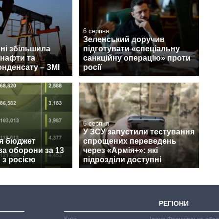
6 серпня
Зеленський доручив
пні збільшила
підготувати «спеціальну
 нафти та
санкційну операцію» проти
онденсату – ЗМІ
росії
6 серпня
У ЗСУ запустили тестування
ся бюджет
спрощених переведень
ва оборони за 13
через «Армія+»: які
и з росією
підрозділи доступні
РЕГІОНИ