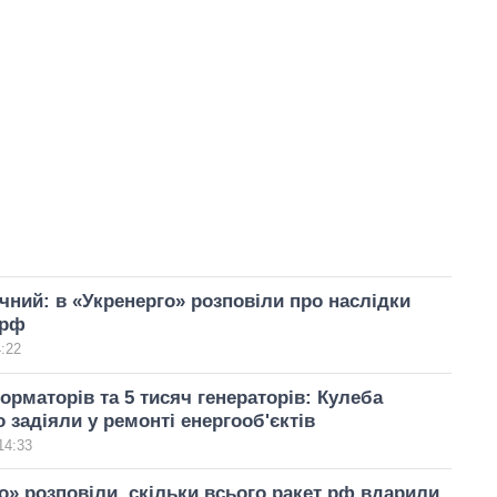
чний: в «Укренерго» розповіли про наслідки
 рф
4:22
орматорів та 5 тисяч генераторів: Кулеба
о задіяли у ремонті енергооб'єктів
14:33
о» розповіли, скільки всього ракет рф вдарили