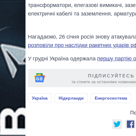
трансформатори, елегазові вимикачі, зазе
електричні кабелі та заземлення, арматура
Нагадаємо, 26 січня росія знову атакувал
розповіли про наслідки ракетних ударів р
У грудні Україна одержала
першу партію 
ПІДПИСУЙТЕСЬ
та стежте за останніми новинами
Україна
Нідерланди
Енергосистема
По