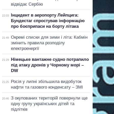
відвідає Сербію
Інцидент в аеропорту Лейпцига:
22:03
Бундестаг спростував інформацію
про боєприпаси на борту літака
Окремі списки для зими і літа: Кабмін
21:49
змінить правила розподілу
електроенергії
Німецьке вантажне судно потрапило
21:29
під атаку дронів у Чорному морі –
DW
Росія у липні збільшила видобуток
21:25
нафти та газового конденсату – ЗМІ
З окупованих територій повернули ще
20:46
одну групу українських дітей та
підлітків