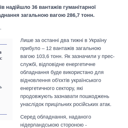
дів надійшло 36 вантажів гуманітарної
аднання загальною вагою 286,7 тонн.
.
Лише за останні два тижні в Україну
прибуло – 12 вантажів загальною
в
вагою 103,6 тонн. Як зазначили у прес-
в:
службі, відповідне енергетичне
обладнання буде використано для
відновлення об'єктів українського
ь
енергетичного сектору, які
продовжують зазнавати пошкоджень
Економіка ШІ-
гігантів: скільки
унаслідок прицільних російських атак.
коштують і
заробляють
Серед обладнання, наданого
OpenAI та
Anthropic
нідерландською стороною -