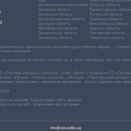
Київ
Івано-Франківська обл
Автономна республіка Крим
Київська область
Вінницька область
Кіровоградська област
В
Волинська область
Луганська область
Дніпропетровська область
Львівська область
Й
Донецька область
Миколаївська область
Житомирська область
Одеська область
Закарпатська область
Полтавська область
Запорізька область
Рівненська область
 дозволяється при вказуванні посилання (для інтернет-видань — гіперпоси
стання матеріалів.
, що розміщені на порталі slovoidilo.ua, а також інформація про стан вик
і ГО «Система народного контролю Слово і Діло» і є власністю ГО «Систе
еклами: «Промо», «Новини компаній», «Позиція», «Партнерський матеріал
судження, оприлюднені у рекламних матеріалах. Згідно з українським зак
-05063
няються законом. Адміністрація сайту залишає
ікується на сайті, власниками або авторами
info@slovoidilo.ua