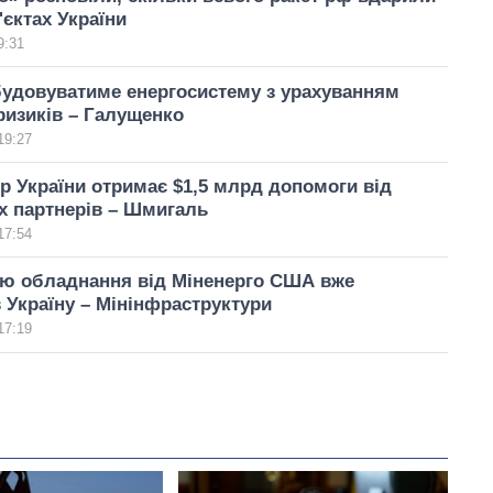
'єктах України
9:31
будовуватиме енергосистему з урахуванням
ризиків – Галущенко
19:27
р України отримає $1,5 млрд допомоги від
х партнерів – Шмигаль
17:54
ію обладнання від Міненерго США вже
 Україну – Мінінфраструктури
17:19