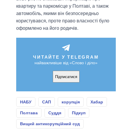
квартиру та паркомісце у Полтаві, а також
автомобіль, якими він безпосередньо
користувався, проте право власності було
оформлено на його родичів.
ЧИТАЙТЕ У TELEGRAM
найважливіше від «Слово і діло»
Підписатися
НАБУ
САП
корупція
Хабар
Полтава
Суддя
Підкуп
Вищий антикорупційний суд