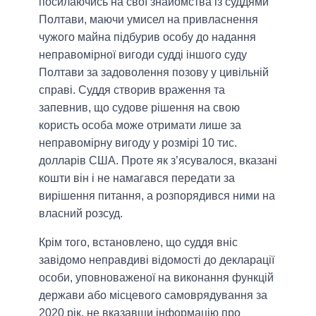
посилаючись на свої знайомства із суддями
Полтави, маючи умисел на привласнення
чужого майна підбурив особу до надання
неправомірної вигоди судді іншого суду
Полтави за задоволення позову у цивільній
справі. Суддя створив враження та
запевнив, що судове рішення на свою
користь особа може отримати лише за
неправомірну вигоду у розмірі 10 тис.
долларів США. Проте як з’ясувалося, вказані
кошти він і не намагався передати за
вирішення питання, а розпорядився ними на
власний розсуд.
Крім того, встановлено, що суддя вніс
завідомо неправдиві відомості до декларації
особи, уповноваженої на виконання функцій
держави або місцевого самоврядування за
2020 рік, не вказавши інформацію про