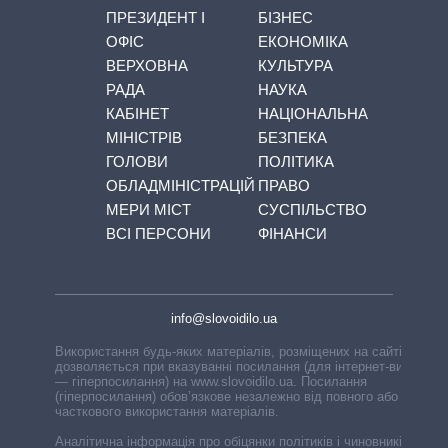
ПРЕЗИДЕНТ І
БІЗНЕС
ОФІС
ЕКОНОМІКА
ВЕРХОВНА
КУЛЬТУРА
РАДА
НАУКА
КАБІНЕТ
НАЦІОНАЛЬНА
МІНІСТРІВ
БЕЗПЕКА
ГОЛОВИ
ПОЛІТИКА
ОБЛАДМІНІСТРАЦІЙ
ПРАВО
МЕРИ МІСТ
СУСПІЛЬСТВО
ВСІ ПЕРСОНИ
ФІНАНСИ
info@slovoidilo.ua
Використання будь-яких матеріалів, розміщених на сайті,
дозволяється при вказуванні посилання (для інтернет-видань
— гіперпосилання) на www.slovoidilo.ua. Посилання
(гіперпосилання) обов’язкове незалежно від повного або
часткового використання матеріалів.
Аналітична інформація про обіцянки політиків і чиновників,