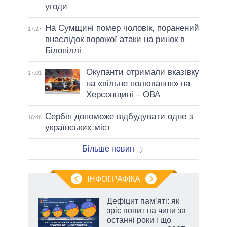
угоди
На Сумщині помер чоловік, поранений
17:27
внаслідок ворожої атаки на ринок в
Білопіллі
Окупанти отримали вказівку
17:01
на «вільне полювання» на
Херсонщині – ОВА
Сербія допоможе відбудувати одне з
16:48
українських міст
Більше новин
ІНФОГРАФІКА
 5
Дефіцит пам’яті: як
вго
зріс попит на чипи за
останні роки і що