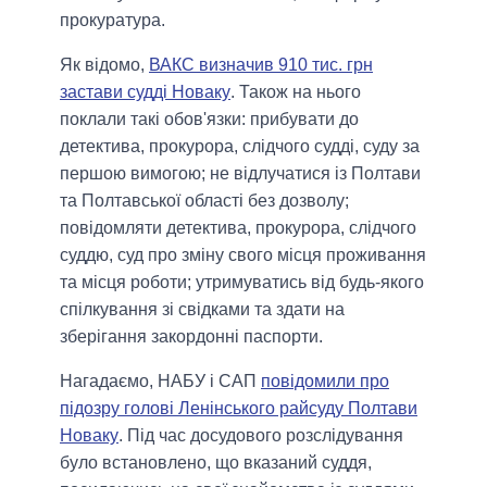
прокуратура.
Як відомо,
ВАКС визначив 910 тис. грн
застави судді Новаку
. Також на нього
поклали такі обов'язки: прибувати до
детектива, прокурора, слідчого судді, суду за
першою вимогою; не відлучатися із Полтави
та Полтавської області без дозволу;
повідомляти детектива, прокурора, слідчого
суддю, суд про зміну свого місця проживання
та місця роботи; утримуватись від будь-якого
спілкування зі свідками та здати на
зберігання закордонні паспорти.
Нагадаємо, НАБУ і САП
повідомили про
підозру голові Ленінського райсуду Полтави
Новаку
. Під час досудового розслідування
було встановлено, що вказаний суддя,