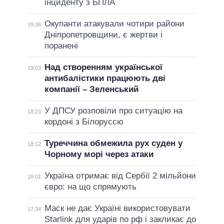
інциденту з БПЛА
Окупанти атакували чотири райони
19:36
Дніпропетровщини, є жертви і
поранені
Над створенням української
19:03
антибалістики працюють дві
компанії – Зеленський
У ДПСУ розповіли про ситуацію на
18:23
кордоні з Білоруссю
Туреччина обмежила рух суден у
18:12
Чорному морі через атаки
Україна отримає від Сербії 2 мільйони
18:01
євро: на що спрямують
Маск не дає Україні використовувати
17:34
Starlink для ударів по рф і закликає до