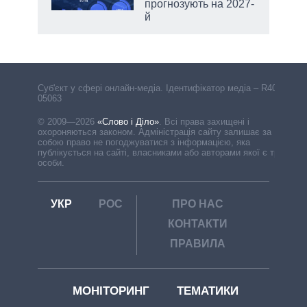
прогнозують на 2027-
й
Cуб'єкт у сфері онлайн-медіа. Ідентифікатор медіа – R40-
05063
© 2009—2026
«Слово і Діло»
.
Всі права захищені і
охороняються законом. Адміністрація сайту залишає за
собою право не погоджуватися з інформацією, яка
публікується на сайті, власниками або авторами якої є треті
особи.
УКР
РОС
ПРО НАС
КОНТАКТИ
ПРАВИЛА
МОНІТОРИНГ
ТЕМАТИКИ