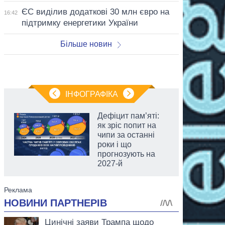
ЄС виділив додаткові 30 млн євро на
16:42
підтримку енергетики України
Більше новин
ІНФОГРАФІКА
Дефіцит пам’яті:
як зріс попит на
чипи за останні
роки і що
прогнозують на
2027-й