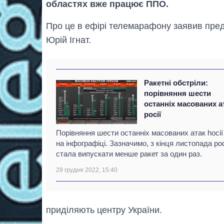
областях вже працює ППО.
Про це в ефірі телемарафону заявив пре
Юрій Ігнат.
Ракетні обстріли:
порівняння шести
останніх масованих а
росії
Порівняння шести останніх масованих атак hосії
на інфографіці. Зазначимо, з кінця листопада ро
стала випускати менше ракет за один раз.
29 грудня 2022, 15:40
приділяють центру України.