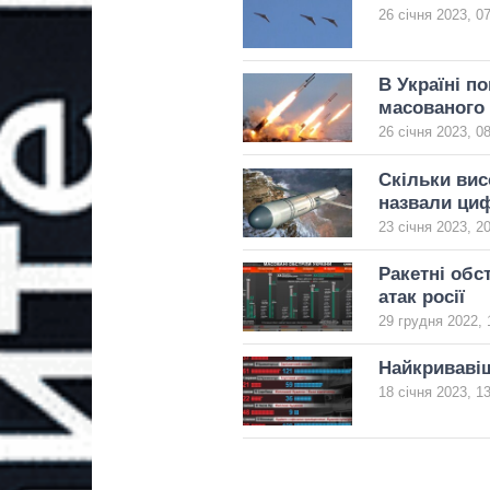
26 січня 2023, 0
В Україні п
масованого 
26 січня 2023, 0
Скільки вис
назвали ци
23 січня 2023, 2
Ракетні обс
атак росії
29 грудня 2022, 
Найкривавіш
18 січня 2023, 1