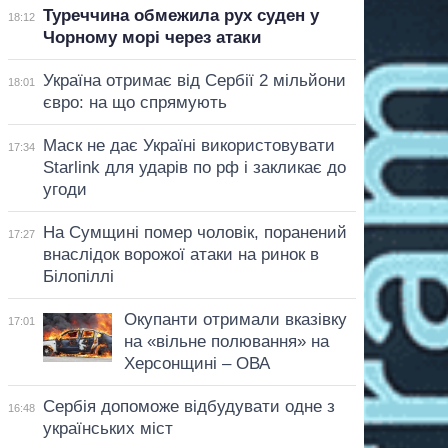
Туреччина обмежила рух суден у
18:12
Чорному морі через атаки
Україна отримає від Сербії 2 мільйони
18:01
євро: на що спрямують
Маск не дає Україні використовувати
17:34
Starlink для ударів по рф і закликає до
угоди
На Сумщині помер чоловік, поранений
17:27
внаслідок ворожої атаки на ринок в
Білопіллі
Окупанти отримали вказівку
17:01
на «вільне полювання» на
Херсонщині – ОВА
Сербія допоможе відбудувати одне з
16:48
українських міст