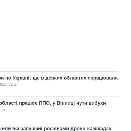
ри по Україні: ще в деяких областях спрацювала
2023, 09:27
 області працює ППО, у Вінниці чути вибухи
8:57
били всі запущені росіянами дрони-камікадзе