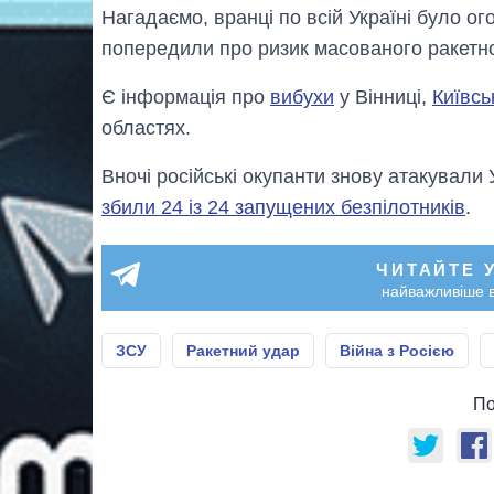
Нагадаємо, вранці по всій Україні було 
попередили про ризик масованого ракетно
Є інформація про
вибухи
у Вінниці,
Київсь
областях.
Вночі російські окупанти знову атакували
збили 24 із 24 запущених безпілотників
.
ЧИТАЙТЕ 
найважливіше в
ЗСУ
Ракетний удар
Війна з Росією
По