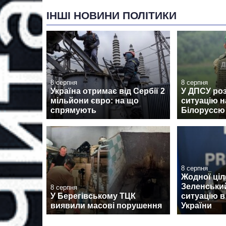
ІНШІ НОВИНИ ПОЛІТИКИ
8 серпня
8 серпня
Україна отримає від Сербії 2
У ДПСУ ро
мільйони євро: на що
ситуацію н
спрямують
Білоруссю
8 серпня
Жодної ціл
Зеленськи
8 серпня
У Берегівському ТЦК
ситуацію в
виявили масові порушення
України