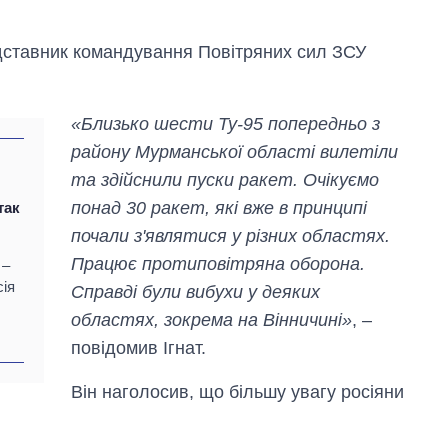
дставник командування Повітряних сил ЗСУ
«Близько шести Ту-95 попередньо з
району Мурманської області вилетіли
та здійснили пуски ракет. Очікуємо
понад 30 ракет, які вже в принципі
так
Скільки картоплі
почали з'являтися у різних областях.
вирощували в
Працює протиповітряна оборона.
 –
Україні до і під час
сія
великої війни
Справді були вибухи у деяких
областях, зокрема на Вінничині»
, –
повідомив Ігнат.
Він наголосив, що більшу увагу росіяни