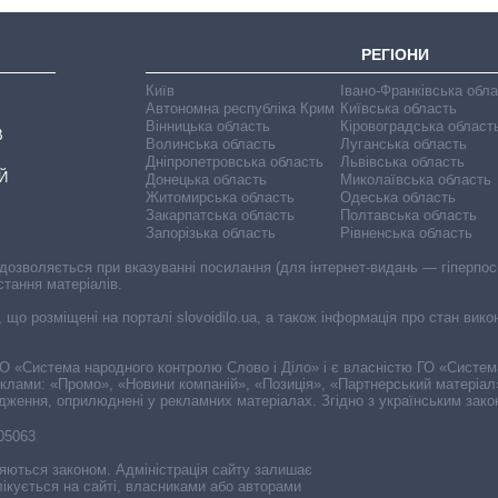
РЕГІОНИ
Київ
Івано-Франківська обл
Автономна республіка Крим
Київська область
Вінницька область
Кіровоградська област
В
Волинська область
Луганська область
Дніпропетровська область
Львівська область
Й
Донецька область
Миколаївська область
Житомирська область
Одеська область
Закарпатська область
Полтавська область
Запорізька область
Рівненська область
 дозволяється при вказуванні посилання (для інтернет-видань — гіперпоси
стання матеріалів.
, що розміщені на порталі slovoidilo.ua, а також інформація про стан вик
і ГО «Система народного контролю Слово і Діло» і є власністю ГО «Систе
еклами: «Промо», «Новини компаній», «Позиція», «Партнерський матеріал
судження, оприлюднені у рекламних матеріалах. Згідно з українським зак
-05063
няються законом. Адміністрація сайту залишає
ікується на сайті, власниками або авторами