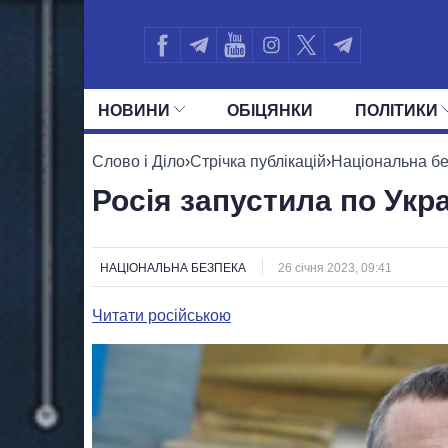
НОВИНИ
ОБIЦЯНКИ
ПОЛIТИКИ
УСІ ПОЛІТИКИ
ПРЕЗИДЕНТ І ОФ
Слово і Діло
›
Стрічка публікацій
›
Національна б
Росія запустила по Укра
НАЦІОНАЛЬНА БЕЗПЕКА
26 січня 2023, 09:41
Читати російською