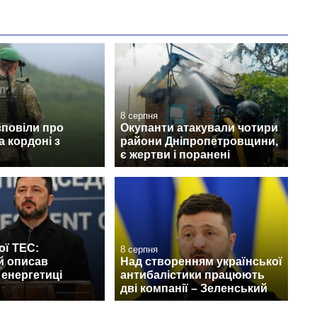
8 серпня
зповіли про
Окупанти атакували чотири
а кордоні з
райони Дніпропетровщини,
є жертви і поранені
ої ТЕС:
8 серпня
й описав
Над створенням української
 енергетиці
антибалістики працюють
дві компанії – Зеленський