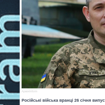
АрміяInform
Російські війська вранці 26 січня випус