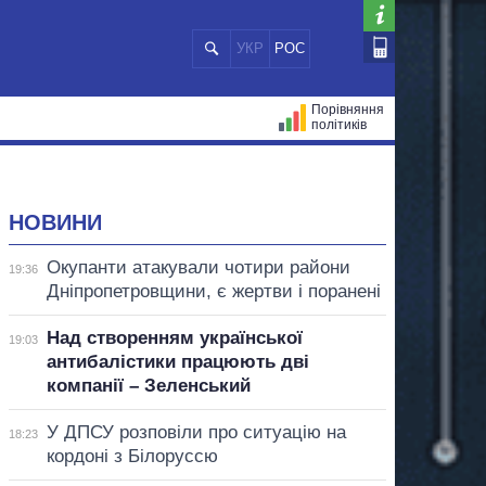
УКР
РОС
Порівняння
політиків
ЦІЙ
МЕРИ МІСТ
ВСІ ПЕРСОНИ
НОВИНИ
Окупанти атакували чотири райони
19:36
Дніпропетровщини, є жертви і поранені
Над створенням української
19:03
антибалістики працюють дві
компанії – Зеленський
У ДПСУ розповіли про ситуацію на
18:23
кордоні з Білоруссю