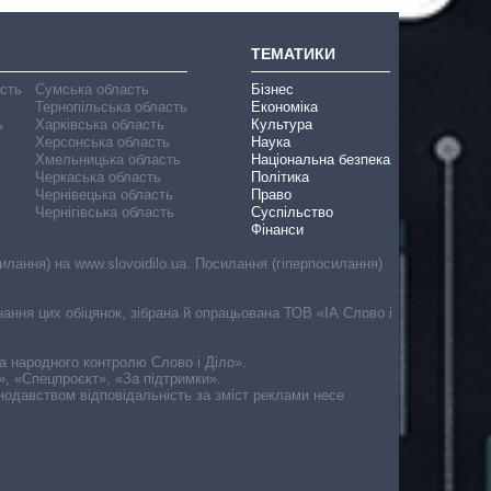
ТЕМАТИКИ
асть
Сумська область
Бізнес
Тернопільська область
Економіка
ь
Харківська область
Культура
Херсонська область
Наука
Хмельницька область
Національна безпека
Черкаська область
Політика
Чернівецька область
Право
Чернігівська область
Суспільство
Фінанси
лання) на www.slovoidilo.ua. Посилання (гіперпосилання)
онання цих обіцянок, зібрана й опрацьована ТОВ «ІА Слово і
ма народного контролю Слово і Діло».
», «Спецпроєкт», «За підтримки».
онодавством відповідальність за зміст реклами несе