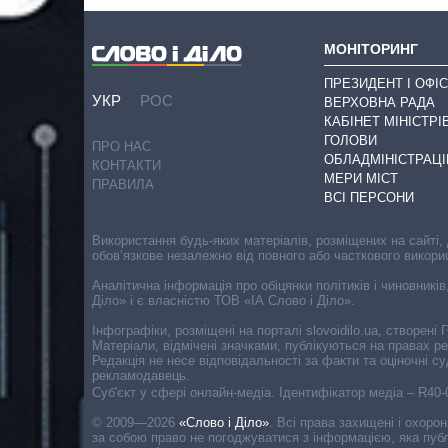
МОНІТОРИНГ
ПРЕЗИДЕНТ І ОФІС
УКР
РОС
ВЕРХОВНА РАДА
КАБІНЕТ МІНІСТРІ
ГОЛОВИ
ПРО НАС
ОБЛАДМІНІСТРАЦІ
КОНТАКТИ
МЕРИ МІСТ
ПРАВИЛА
ВСІ ПЕРСОНИ
Використання будь-яких матеріалів, розміщених на сайті,
обов’язкове незалежно від повного або часткового викори
Аналітична інформація про обіцянки політиків і чиновників
Діло» і є власністю ТОВ «ІА Слово і Діло».
Інфографіки, розміщені на порталі slovoidilo.ua, створен
Матеріали, відмічені значками, публікуються на правах р
Редакція не несе відповідальності за факти та оціночні 
рекламодавець.
Cуб'єкт у сфері онлайн-медіа. Ідентифікатор медіа – R40
© 2009—2026
«Слово і Діло»
.
Всі права захищені і охоро
за собою право не погоджуватися з інформацією, яка публ