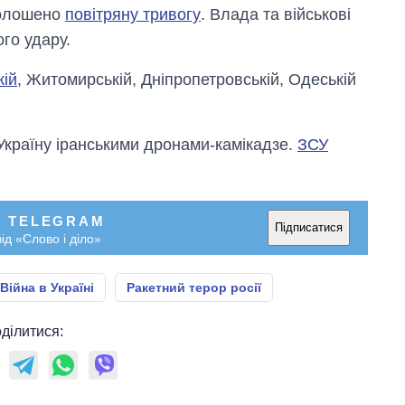
оголошено
повітряну тривогу
. Влада та військові
го удару.
кій
, Житомирській, Дніпропетровській, Одеській
 Україну іранськими дронами-камікадзе.
ЗСУ
У TELEGRAM
Підписатися
ід «Слово і діло»
Війна в Україні
Ракетний терор росії
ділитися: