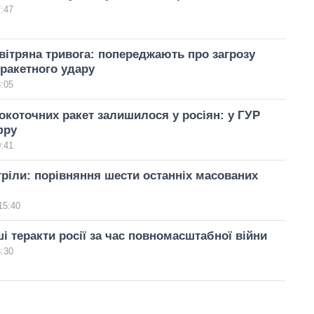
7:47
овітряна тривога: попереджають про загрозу
ракетного удару
8:05
окоточних ракет залишилося у росіян: у ГУР
фру
0:41
тріли: порівняння шести останніх масованих
15:40
і теракти росії за час повномасштабної війни
3:30