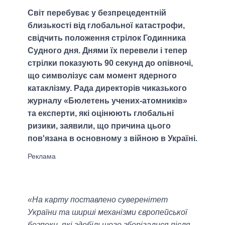
Світ перебуває у безпрецедентній
близькості від глобальної катастрофи,
свідчить положення стрілок Годинника
Судного дня. Днями їх перевели і тепер
стрілки показують 90 секунд до опівночі,
що символізує сам момент ядерного
катаклізму. Рада директорів чиказького
журналу «Бюлетень учених-атомників»
та експерти, які оцінюють глобальні
ризики, заявили, що причина цього
пов'язана в основному з війною в Україні.
«На карту поставлено суверенітет
України та ширші механізми європейської
безпеки, які здебільшого зберігалися після