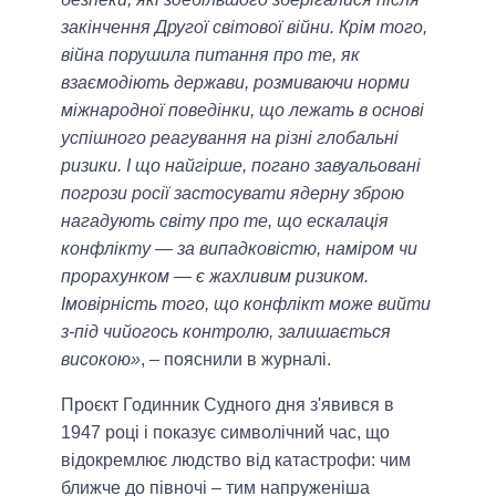
закінчення Другої світової війни. Крім того,
війна порушила питання про те, як
взаємодіють держави, розмиваючи норми
міжнародної поведінки, що лежать в основі
успішного реагування на різні глобальні
ризики. І що найгірше, погано завуальовані
погрози росії застосувати ядерну зброю
нагадують світу про те, що ескалація
конфлікту — за випадковістю, наміром чи
прорахунком — є жахливим ризиком.
Імовірність того, що конфлікт може вийти
з-під чийогось контролю, залишається
високою»
, – пояснили в журналі.
Проєкт Годинник Судного дня з'явився в
1947 році і показує символічний час, що
відокремлює людство від катастрофи: чим
ближче до півночі – тим напруженіша