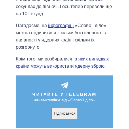
секундах до півночі. І ось тепер перевели ще
на 10 секунд.
Нагадаємо, на
інфографіці
«Слово і діло»
можна подивитися, скільки боєголовок є в
наявності у ядерних країн і скільки їх
розгорнуто.
Крім того, ми розбиралися,
в яких випадках
країни можуть використати ядерну зброю.
ЧИТАЙТЕ У TELEGRAM
найважливіше від «Слово і діло»
Підписатися