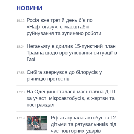
НОВИНИ
Росія вже третій день б’є по
19:12
«Нафтогазу»: є масштабні
руйнування та зупинено роботи
Нетаньягу відхилив 15-пунктний план
18:24
Трампа щодо врегулювання ситуації в
Газі
Сибіга звернувся до білорусів у
17:56
річницю протестів
На Одещині сталася масштабна ДТП
17:23
за участі мікроавтобусів, є жертви та
постраждалі
Рф атакувала автобус із 12
17:19
дітьми та рятувальників під
час повторних ударів