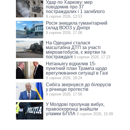
Удар по Харкову: мер
повідомив про 37
постраждалих і 1 загиблого
9 серпня 2026, 13:53
Росія знищила гуманітарний
склад ВООЗ у Дніпрі
9 серпня 2026, 17:06
На Одещині сталася
масштабна ДТП за участі
мікроавтобусів, є жертви та
постраждалі
9 серпня 2026, 17:23
Нетаньягу відхилив 15-
пунктний план Трампа щодо
врегулювання ситуації в Газі
9 серпня 2026, 18:24
Сибіга звернувся до білорусів
у річницю протестів
9 серпня 2026, 17:56
У Молдові пролунав вибух,
правоохоронці знайшли
уламки БПЛА
9 серпня 2026, 15:09