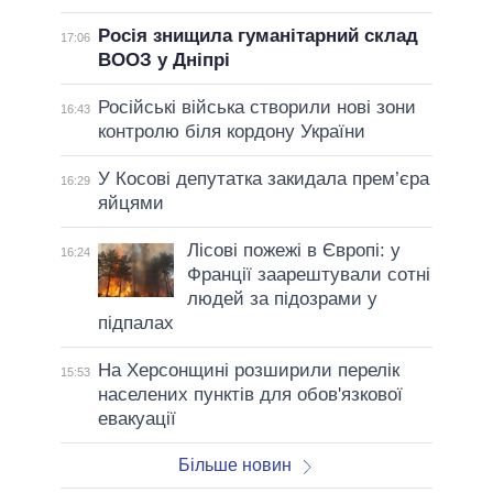
Росія знищила гуманітарний склад
17:06
ВООЗ у Дніпрі
Російські війська створили нові зони
16:43
контролю біля кордону України
У Косові депутатка закидала прем’єра
16:29
яйцями
Лісові пожежі в Європі: у
16:24
Франції заарештували сотні
людей за підозрами у
підпалах
На Херсонщині розширили перелік
15:53
населених пунктів для обов'язкової
евакуації
Більше новин