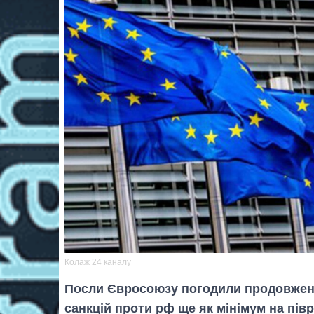
Колаж 24 каналу
Посли Євросоюзу погодили продовженн
санкцій проти рф ще як мінімум на півр