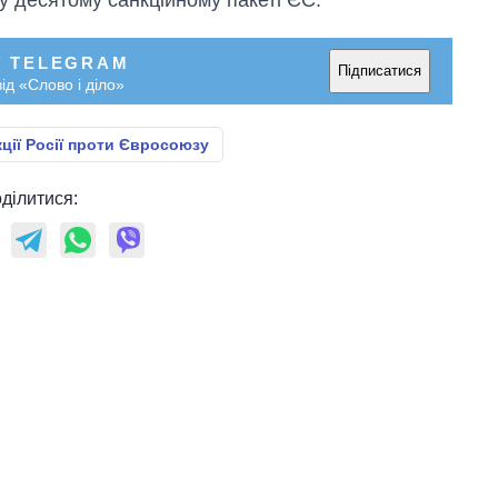
У TELEGRAM
Підписатися
ід «Слово і діло»
ції Росії проти Євросоюзу
ділитися: