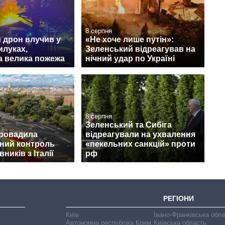
8 серпня
 дрон влучив у
«Не хоче лише путін»:
илуках,
Зеленський відреагував на
а велика пожежа
нічний удар по Україні
8 серпня
Зеленський та Сибіга
провадила
відреагували на ухвалення
ний контроль
«пекельних санкцій» проти
ників з Італії
рф
РЕГІОНИ
Київ
Івано-Франківська обл
Автономна республіка Крим
Київська область