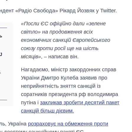
дент «Радіо Свобода» Рікард Йозвяк у Twitter.
«Посли ЄС офіційно дали «зелене
світло» на продовження всіх
ь
економічних санкцій Європейського
союзу проти росії ще на шість
J
місяців»
, – написав він.
Нагадаємо, міністр закордонних справ
,
Вісім масованих
України Дмитро Кулеба заявив про
,
ударів по Україні
за літо: Київ та
неприйнятність зняття санкцій із
область стали
соратників президента рф володимира
головною ціллю
путіна і
закликав зробити десятий пакет
рф
санкцій більш дієвим.
ль, Україна
розраховує на обмеження проти
 у десятому санкційному пакеті ЄС.