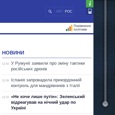
УКР
РОС
Порівняння
політиків
ЦІЙ
МЕРИ МІСТ
ВСІ ПЕРСОНИ
НОВИНИ
У Румунії заявили про зміну тактики
12:42
російських дронів
Іспанія запровадила прикордонний
12:26
контроль для мандрівників з Італії
«Не хоче лише путін»: Зеленський
12:10
відреагував на нічний удар по
Україні