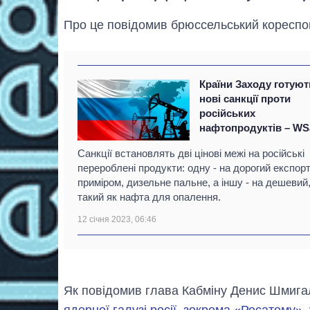
Про це повідомив брюссельський кореспон
Країни Заходу готуют
нові санкції проти
російських
нафтопродуктів – WS
Санкції встановлять дві цінові межі на російські
перероблені продукти: одну - на дорогий експорт
приміром, дизельне пальне, а іншу - на дешевий
такий як нафта для опалення.
12 січня 2023, 06:46
Як повідомив глава Кабміну Денис Шмига
ядерної галузі росії, зокрема «Росатому»
,