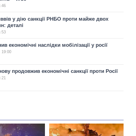
6:46
ввів у дію санкції РНБО проти майже двох
ян: деталі
5:53
ив економічні наслідки мобілізації у росії
 19:00
ову продовжив економічні санкції проти Росії
8:21