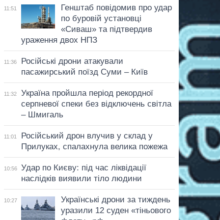
Генштаб повідомив про удар
11:51
по буровій установці
«Сиваш» та підтвердив
ураження двох НПЗ
Російські дрони атакували
11:36
пасажирський поїзд Суми – Київ
Україна пройшла період рекордної
11:32
серпневої спеки без відключень світла
– Шмигаль
Російський дрон влучив у склад у
11:01
Прилуках, спалахнула велика пожежа
Удар по Києву: під час ліквідації
10:56
наслідків виявили тіло людини
Українські дрони за тиждень
10:27
уразили 12 суден «тіньового