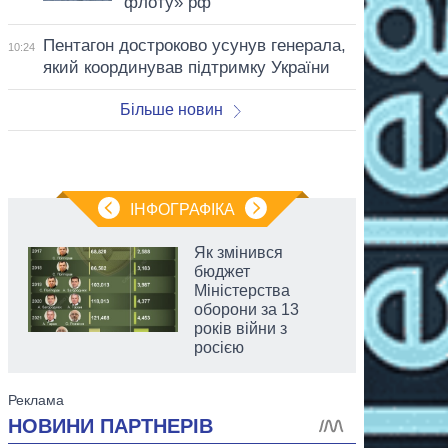
флоту» рф
Пентагон достроково усунув генерала,
10:24
який координував підтримку України
Більше новин
ІНФОГРАФІКА
Як змінився
бюджет
Міністерства
оборони за 13
років війни з
росією