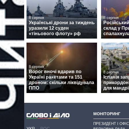
8 серпня
8 серпня
Українські дрони за тиждень
Російський
уразили 12 суден
склад у Пр
«тіньового флоту» рф
спалахнул
8 серпня
Ворог вночі вдарив по
8 серпня
Україні ракетами та 151
Іспанія за
дроном: скільки ліквідувала
прикордон
ППО
для мандрів
МОНІТОРИНГ
ПРЕЗИДЕНТ І ОФІС
УКР
РОС