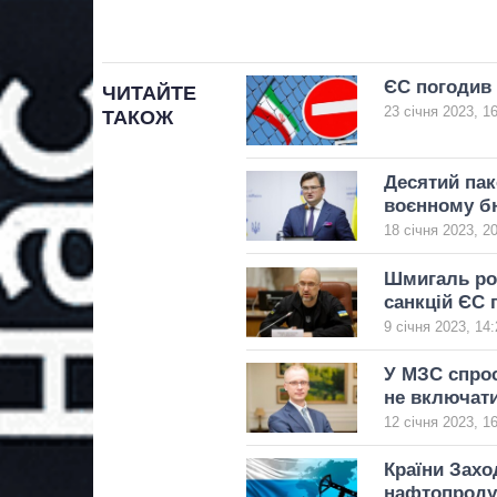
ЄС погодив 
ЧИТАЙТЕ
23 січня 2023, 1
ТАКОЖ
Десятий пак
воєнному б
18 січня 2023, 2
Шмигаль роз
санкцій ЄС 
9 січня 2023, 14:
У МЗС спро
не включати
12 січня 2023, 1
Країни Захо
нафтопроду