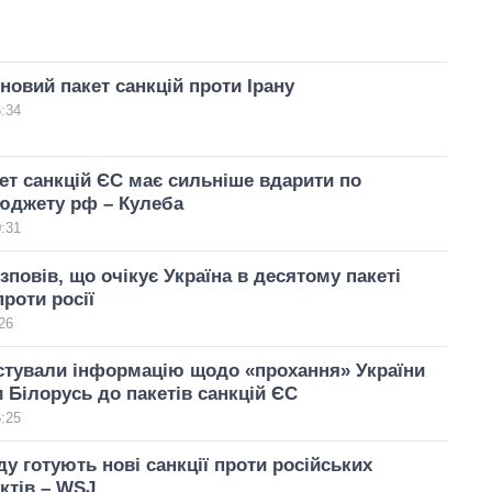
новий пакет санкцій проти Ірану
6:34
ет санкцій ЄС має сильніше вдарити по
юджету рф – Кулеба
0:31
повів, що очікує Україна в десятому пакеті
проти росії
26
стували інформацію щодо «прохання» України
 Білорусь до пакетів санкцій ЄС
6:25
ду готують нові санкції проти російських
ктів – WSJ