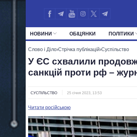
НОВИНИ
ОБIЦЯНКИ
ПОЛIТИКИ
УСІ ПОЛІТИКИ
ПРЕЗИДЕНТ І ОФ
Слово і Діло
›
Стрічка публікацій
›
Суспільство
У ЄС схвалили продовж
санкцій проти рф – жур
СУСПІЛЬСТВО
25 січня 2023, 13:53
Читати російською