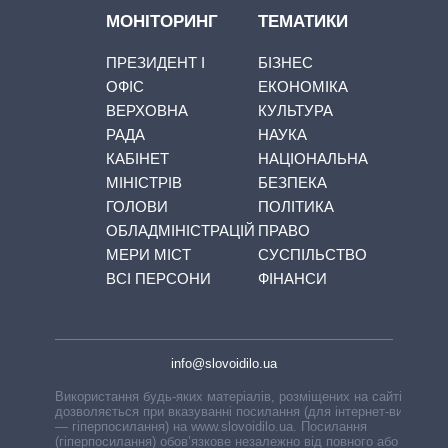
МОНІТОРИНГ
ТЕМАТИКИ
ПРЕЗИДЕНТ І
БІЗНЕС
ОФІС
ЕКОНОМІКА
ВЕРХОВНА
КУЛЬТУРА
РАДА
НАУКА
КАБІНЕТ
НАЦІОНАЛЬНА
МІНІСТРІВ
БЕЗПЕКА
ГОЛОВИ
ПОЛІТИКА
ОБЛАДМІНІСТРАЦІЙ
ПРАВО
МЕРИ МІСТ
СУСПІЛЬСТВО
ВСІ ПЕРСОНИ
ФІНАНСИ
info@slovoidilo.ua
Використання будь-яких матеріалів, розміщених на сайті,
дозволяється при вказуванні посилання (для інтернет-видань
— гіперпосилання) на www.slovoidilo.ua. Посилання
(гіперпосилання) обов’язкове незалежно від повного або