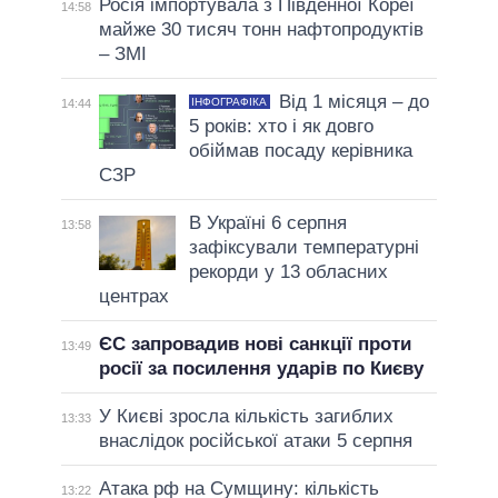
Росія імпортувала з Південної Кореї
14:58
майже 30 тисяч тонн нафтопродуктів
– ЗМІ
Від 1 місяця – до
ІНФОГРАФІКА
14:44
5 років: хто і як довго
обіймав посаду керівника
СЗР
В Україні 6 серпня
13:58
зафіксували температурні
рекорди у 13 обласних
центрах
ЄС запровадив нові санкції проти
13:49
росії за посилення ударів по Києву
У Києві зросла кількість загиблих
13:33
внаслідок російської атаки 5 серпня
Атака рф на Сумщину: кількість
13:22