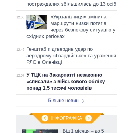
постраждалих збільшилась до 13 осіб
«Укрзалізниця» змінила
12:58
маршрути низки потягів
через безпекову ситуацію у
східних регіонах
Генштаб підтвердив удар по
12:49
аеродрому «Гвардійське» та ураження
РЛС в Оленівці
У ТЦК на Закарпатті незаконно
12:07
«списали» з військового обліку
понад 1,5 тисячі чоловіків
Більше новин
ІНФОГРАФІКА
жет
Від 1 місяця – до 5