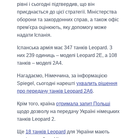
рівні і сьогодні підтвердив, що він
приєднається до цієї стратегії. Міністерства
оборони та закордонних справ, а також офіс
прем'єра оцінюють, яку допомогу може
надати Іспанія.
Іспанська армія має 347 танків Leopard. З
них 239 одиниць – моделі Leopard 2E, а 108
танків – моделі 2A4.
Нагадаємо, Німеччина, за інформацією
Spiegel, сьогодні нарешті
ухвалить рішення
про передачу танків Leopard 2A6
.
Крім того, країна
отримала запит Польщі
щодо дозволу на передачу Україні німецьких
танків Leopard 2.
Ще
18 танків Leopard
для України мають