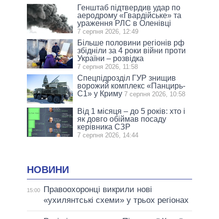
Генштаб підтвердив удар по
аеродрому «Гвардійське» та
ураження РЛС в Оленівці
7 серпня 2026, 12:49
Більше половини регіонів рф
збідніли за 4 роки війни проти
України – розвідка
7 серпня 2026, 11:58
Спецпідрозділ ГУР знищив
ворожий комплекс «Панцирь-
С1» у Криму
7 серпня 2026, 10:58
Від 1 місяця – до 5 років: хто і
як довго обіймав посаду
керівника СЗР
7 серпня 2026, 14:44
НОВИНИ
Правоохоронці викрили нові
15:00
«ухилянтські схеми» у трьох регіонах