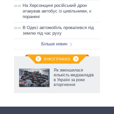
На Херсонщині російський дрон
09:49
атакував автобус із цивільними, є
поранені
В Одесі автомобіль провалився під
09:44
землю під час руху
Більше новин
ІНФОГРАФІКА
Як зменшилася
раїні
кількість медзакладів
ої
в Україні за роки
вторгнення