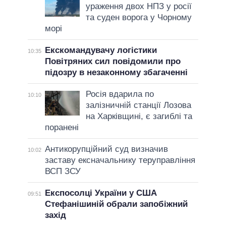
ураження двох НПЗ у росії
та суден ворога у Чорному
морі
Екскомандувачу логістики
10:35
Повітряних сил повідомили про
підозру в незаконному збагаченні
Росія вдарила по
10:10
залізничній станції Лозова
на Харківщині, є загиблі та
поранені
Антикорупційний суд визначив
10:02
заставу ексначальнику теруправління
ВСП ЗСУ
Експосолці України у США
09:51
Стефанішиній обрали запобіжний
захід