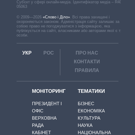
Cуб'єкт у сфері онлайн-медіа. Ідентифікатор медіа – R40-
05063
© 2009—2026
«Слово і Діло»
.
Всі права захищені і
охороняються законом. Адміністрація сайту залишає за
собою право не погоджуватися з інформацією, яка
публікується на сайті, власниками або авторами якої є треті
особи.
УКР
РОС
ПРО НАС
КОНТАКТИ
ПРАВИЛА
МОНІТОРИНГ
ТЕМАТИКИ
ПРЕЗИДЕНТ І
БІЗНЕС
ОФІС
ЕКОНОМІКА
ВЕРХОВНА
КУЛЬТУРА
РАДА
НАУКА
КАБІНЕТ
НАЦІОНАЛЬНА