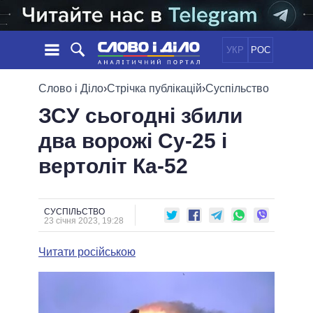
УКР
РОС
НОВИНИ
Слово і Діло
›
Стрічка публікацій
›
Суспільство
ЗСУ сьогодні збили
ОБIЦЯНКИ
СТРІЧКА
ПОЛІТИКА
два ворожі Су-25 і
ПОДІЇ
ЕКОНОМІКА
ПОЛIТИКИ
вертоліт Ка-52
СТАТТІ
СУСПІЛЬСТВО
ІНФОГРАФІКА
ДУМКИ
СВІТ
УСІ ПОЛІТИКИ
ОГЛЯДИ
ПРЕЗИДЕНТ І ОФІС
ВІДЕО
СУСПІЛЬСТВО
ДАЙДЖЕСТИ
23 січня 2023, 19:28
ВЕРХОВНА РАДА
ПІДТРИМАТИ
КАБІНЕТ МІНІСТРІВ
Читати російською
ГОЛОВИ ОБЛАДМІНІСТРАЦІЙ
ПОРІВНЯННЯ ПОЛІТИКІВ
МЕРИ МІСТ
ВСІ ПЕРСОНИ