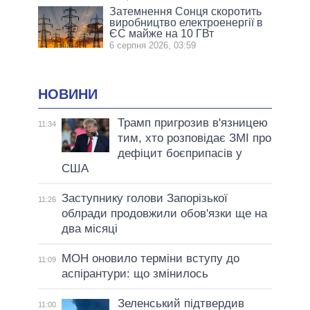
Затемнення Сонця скоротить
виробництво електроенергії в
ЄС майже на 10 ГВт
6 серпня 2026, 03:59
НОВИНИ
Трамп пригрозив в'язницею
11:34
тим, хто розповідає ЗМІ про
дефіцит боєприпасів у
США
Заступнику голови Запорізької
11:26
облради продовжили обов'язки ще на
два місяці
МОН оновило терміни вступу до
11:09
аспірантури: що змінилось
Зеленський підтвердив
11:00