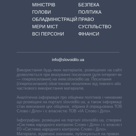
МІНІСТРІВ
БЕЗПЕКА
ГОЛОВИ
ПОЛІТИКА
ОБЛАДМІНІСТРАЦІЙ
ПРАВО
МЕРИ МІСТ
СУСПІЛЬСТВО
ВСІ ПЕРСОНИ
ФІНАНСИ
info@slovoidilo.ua
Використання будь-яких матеріалів, розміщених на сайті,
дозволяється при вказуванні посилання (для інтернет-видань
— гіперпосилання) на www.slovoidilo.ua. Посилання
(гіперпосилання) обов’язкове незалежно від повного або
часткового використання матеріалів.
Аналітична інформація про обіцянки політиків і чиновників,
що розміщені на порталі slovoidilo.ua, а також інформація про
стан виконання цих обіцянок, зібрана й опрацьована ТОВ «ІА
Слово і Діло» і є власністю ТОВ «ІА Слово і Діло».
Інфографіки, розміщені на порталі slovoidilo.ua, створені ГО
«Система народного контролю Слово і Діло» і є власністю
ГО «Система народного контролю Слово і Діло».
Матеріали, відмічені значками, публікуються на правах