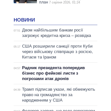
план
7 серпня 2026, 01:24
НОВИНИ
Двом найбільшим банкам росії
07:51
загрожує кредитна криза – розвідка
США розширили санкції проти Куби
05:17
через військову співпрацю з росією,
Китаєм та Іраном
Радник президента попередив
04:57
бізнес про фейкові листи з
погрозами атак дронів
Трамп підписав укази, які обмежують
04:39
право на громадянство за
народженням у США
Федоров заявив, що веде переговори