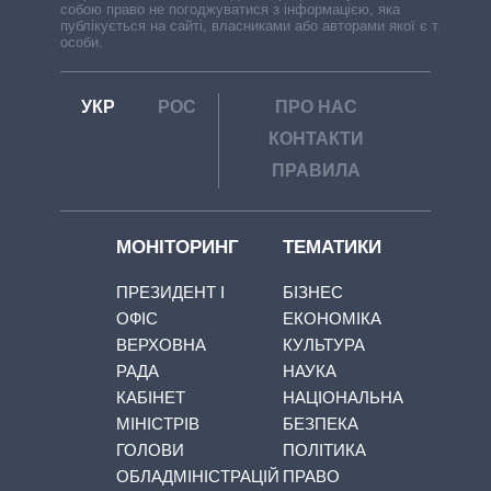
собою право не погоджуватися з інформацією, яка
публікується на сайті, власниками або авторами якої є треті
особи.
УКР
РОС
ПРО НАС
КОНТАКТИ
ПРАВИЛА
МОНІТОРИНГ
ТЕМАТИКИ
ПРЕЗИДЕНТ І
БІЗНЕС
ОФІС
ЕКОНОМІКА
ВЕРХОВНА
КУЛЬТУРА
РАДА
НАУКА
КАБІНЕТ
НАЦІОНАЛЬНА
МІНІСТРІВ
БЕЗПЕКА
ГОЛОВИ
ПОЛІТИКА
ОБЛАДМІНІСТРАЦІЙ
ПРАВО