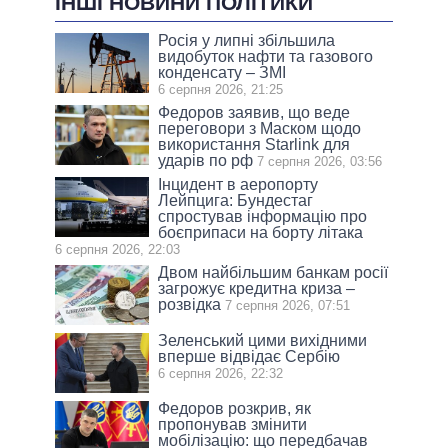
ІНШІ НОВИНИ ПОЛІТИКИ
Росія у липні збільшила
видобуток нафти та газового
конденсату – ЗМІ
6 серпня 2026, 21:25
Федоров заявив, що веде
переговори з Маском щодо
використання Starlink для
ударів по рф
7 серпня 2026, 03:56
Інцидент в аеропорту
Лейпцига: Бундестаг
спростував інформацію про
боєприпаси на борту літака
6 серпня 2026, 22:03
Двом найбільшим банкам росії
загрожує кредитна криза –
розвідка
7 серпня 2026, 07:51
Зеленський цими вихідними
вперше відвідає Сербію
6 серпня 2026, 22:32
Федоров розкрив, як
пропонував змінити
мобілізацію: що передбачав