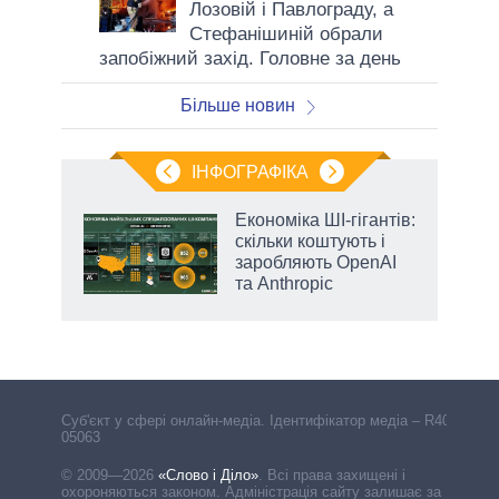
Лозовій і Павлограду, а
Стефанішиній обрали
запобіжний захід. Головне за день
Більше новин
ІНФОГРАФІКА
Економіка ШІ-гігантів:
 за
скільки коштують і
асть
заробляють OpenAI
та Anthropic
Cуб'єкт у сфері онлайн-медіа. Ідентифікатор медіа – R40-
05063
© 2009—2026
«Слово і Діло»
.
Всі права захищені і
охороняються законом. Адміністрація сайту залишає за