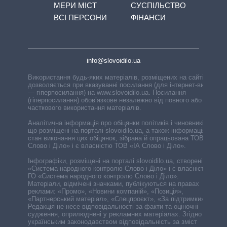
МЕРИ МІСТ
СУСПІЛЬСТВО
ВСІ ПЕРСОНИ
ФІНАНСИ
info@slovoidilo.ua
Використання будь-яких матеріалів, розміщених на сайті,
дозволяється при вказуванні посилання (для інтернет-видань
— гіперпосилання) на www.slovoidilo.ua. Посилання
(гіперпосилання) обов’язкове незалежно від повного або
часткового використання матеріалів.
Аналітична інформація про обіцянки політиків і чиновників,
що розміщені на порталі slovoidilo.ua, а також інформація про
стан виконання цих обіцянок, зібрана й опрацьована ТОВ «ІА
Слово і Діло» і є власністю ТОВ «ІА Слово і Діло».
Інфографіки, розміщені на порталі slovoidilo.ua, створені ГО
«Система народного контролю Слово і Діло» і є власністю
ГО «Система народного контролю Слово і Діло».
Матеріали, відмічені значками, публікуються на правах
реклами: «Промо», «Новини компаній», «Позиція»,
«Партнерський матеріал», «Спецпроєкт», «За підтримки».
Редакція не несе відповідальності за факти та оціночні
судження, оприлюднені у рекламних матеріалах. Згідно з
українським законодавством відповідальність за зміст