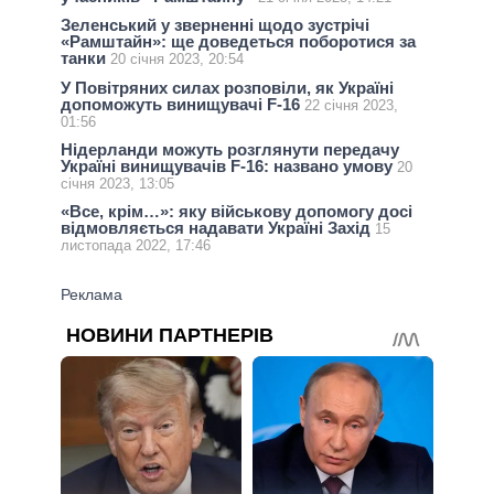
Зеленський у зверненні щодо зустрічі
«Рамштайн»: ще доведеться поборотися за
танки
20 січня 2023, 20:54
У Повітряних силах розповіли, як Україні
допоможуть винищувачі F-16
22 січня 2023,
01:56
Нідерланди можуть розглянути передачу
Україні винищувачів F-16: названо умову
20
січня 2023, 13:05
«Все, крім…»: яку військову допомогу досі
відмовляється надавати Україні Захід
15
листопада 2022, 17:46