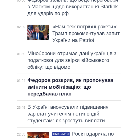
03:56
з Маском щодо використання Starlink
для ударів по рф
«Нам теж потрібні ракети»:
02:59
Трамп прокоментував запит
України на Patriot
Міноборони отримає дані українців з
01:59
податкової для звірки військового
обліку: що відомо
Федоров розкрив, як пропонував
01:24
змінити мобілізацію: що
передбачав план
В Україні анонсували підвищення
23:45
зарплат учителям і стипендій
студентам: як зростуть виплати
Росія вдарила по
ПІДСУМКИ
22:53