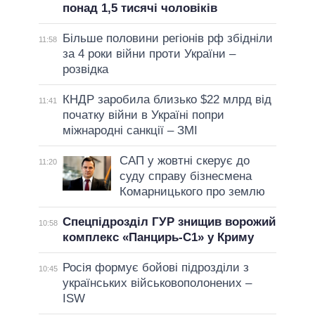
понад 1,5 тисячі чоловіків
Більше половини регіонів рф збідніли
11:58
за 4 роки війни проти України –
розвідка
КНДР заробила близько $22 млрд від
11:41
початку війни в Україні попри
міжнародні санкції – ЗМІ
САП у жовтні скерує до
11:20
суду справу бізнесмена
Комарницького про землю
Спецпідрозділ ГУР знищив ворожий
10:58
комплекс «Панцирь-С1» у Криму
Росія формує бойові підрозділи з
10:45
українських військовополонених –
ISW