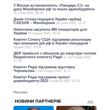
У Москві встановлюють «Панцирь-С1» на
даху Міноборони рф та інших адмінбудівель
20 січня 2023, 00:30
Данія готова передати Україні гаубиці
CAESAR – Міноборони
19 січня 2023, 17:27
Німеччина закупила 480 генераторів для
України
28 грудня 2022, 16:31
Комітет Сенату США підтримав резолюцію
про визнання дій рф в Україні геноцидом
7
грудня 2022, 23:25
ДБР прийшло з обшуком до квартири голови
бюджетного комітету Ради
11 листопада 2022,
17:36
Комітет Ради підтримав відставку
Чернишова
3 листопада 2022, 11:17
Комітет Ради підтримав проєкт
держбюджету-2023
6 жовтня 2022, 20:33