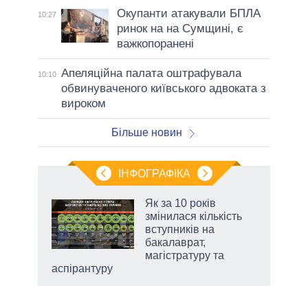
Окупанти атакували БПЛА
10:27
ринок на на Сумщині, є
важкопоранені
Апеляційна палата оштрафувала
10:10
обвинуваченого київського адвоката з
вироком
Більше новин
ІНФОГРАФІКА
Як за 10 років
 за
змінилася кількість
асть
вступників на
бакалаврат,
магістратуру та
аспірантуру