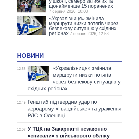
у школі, семеро загиблих та
щонайменше 15 поранених
7 серпня 2026, 10:08
«Укрзалізниця» змінила
маршрути низки потягів через
безпекову ситуацію у східних
регіонах
7 серпня 2026, 12:58
НОВИНИ
«Укрзалізниця» змінила
12:58
маршрути низки потягів
через безпекову ситуацію у
східних регіонах
Генштаб підтвердив удар по
12:49
аеродрому «Гвардійське» та ураження
РЛС в Оленівці
У ТЦК на Закарпатті незаконно
12:07
«списали» з військового обліку