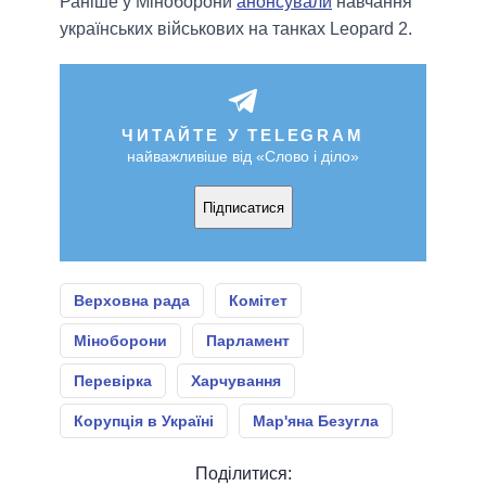
Раніше у Міноборони
анонсували
навчання
українських військових на танках Leopard 2.
ЧИТАЙТЕ У TELEGRAM
найважливіше від «Слово і діло»
Підписатися
Верховна рада
Комітет
Міноборони
Парламент
Перевірка
Харчування
Корупція в Україні
Мар'яна Безугла
Поділитися: