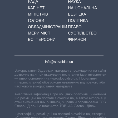
РАДА
НАУКА
КАБІНЕТ
НАЦІОНАЛЬНА
МІНІСТРІВ
БЕЗПЕКА
ГОЛОВИ
ПОЛІТИКА
ОБЛАДМІНІСТРАЦІЙ
ПРАВО
МЕРИ МІСТ
СУСПІЛЬСТВО
ВСІ ПЕРСОНИ
ФІНАНСИ
info@slovoidilo.ua
Використання будь-яких матеріалів, розміщених на сайті,
дозволяється при вказуванні посилання (для інтернет-видань
— гіперпосилання) на www.slovoidilo.ua. Посилання
(гіперпосилання) обов’язкове незалежно від повного або
часткового використання матеріалів.
Аналітична інформація про обіцянки політиків і чиновників,
що розміщені на порталі slovoidilo.ua, а також інформація про
стан виконання цих обіцянок, зібрана й опрацьована ТОВ «ІА
Слово і Діло» і є власністю ТОВ «ІА Слово і Діло».
Інфографіки, розміщені на порталі slovoidilo.ua, створені ГО
«Система народного контролю Слово і Діло» і є власністю