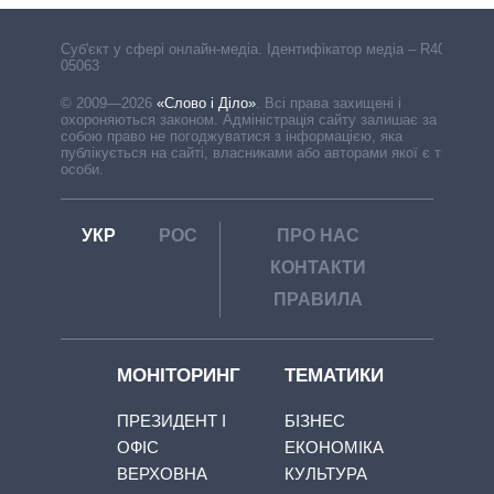
Cуб'єкт у сфері онлайн-медіа. Ідентифікатор медіа – R40-
05063
© 2009—2026
«Слово і Діло»
.
Всі права захищені і
охороняються законом. Адміністрація сайту залишає за
собою право не погоджуватися з інформацією, яка
публікується на сайті, власниками або авторами якої є треті
особи.
УКР
РОС
ПРО НАС
КОНТАКТИ
ПРАВИЛА
МОНІТОРИНГ
ТЕМАТИКИ
ПРЕЗИДЕНТ І
БІЗНЕС
ОФІС
ЕКОНОМІКА
ВЕРХОВНА
КУЛЬТУРА