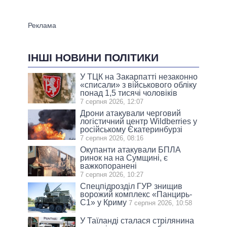
ІНШІ НОВИНИ ПОЛІТИКИ
У ТЦК на Закарпатті незаконно
«списали» з військового обліку
понад 1,5 тисячі чоловіків
7 серпня 2026, 12:07
Дрони атакували черговий
логістичний центр Wildberries у
російському Єкатеринбурзі
7 серпня 2026, 08:16
Окупанти атакували БПЛА
ринок на на Сумщині, є
важкопоранені
7 серпня 2026, 10:27
Спецпідрозділ ГУР знищив
ворожий комплекс «Панцирь-
С1» у Криму
7 серпня 2026, 10:58
У Таїланді сталася стрілянина