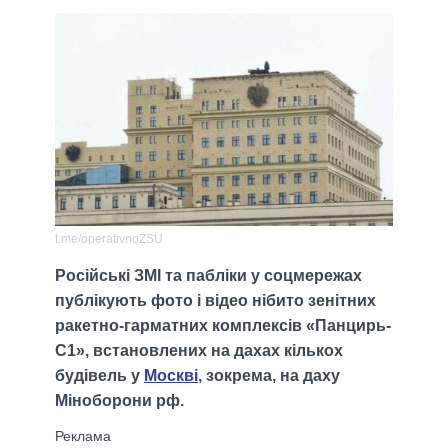
t.me/operativnoZSU
Російські ЗМІ та пабліки у соцмережах
публікують фото і відео нібито зенітних
ракетно-гарматних комплексів «Панцирь-
С1», встановлених на дахах кількох
будівель у
Москві
, зокрема, на даху
Міноборони рф.