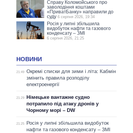
Справу Коломойського про
заволодіння коштами
«ПриватБанку» направили до
суду
6 серпня 2026, 19:34
Росія у липні збільшила
видобуток нафти та газового
конденсату – ЗМІ
6 серпня 2026, 21:25
НОВИНИ
Окремі списки для зими і літа: Кабмін
21:49
змінить правила розподілу
електроенергії
Німецьке вантажне судно
21:29
потрапило під атаку дронів у
Чорному морі – DW
Росія у липні збільшила видобуток
21:25
нафти та газового конденсату – ЗМІ