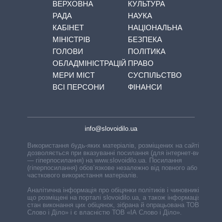
ВЕРХОВНА
КУЛЬТУРА
РАДА
НАУКА
КАБІНЕТ
НАЦІОНАЛЬНА
МІНІСТРІВ
БЕЗПЕКА
ГОЛОВИ
ПОЛІТИКА
ОБЛАДМІНІСТРАЦІЙ
ПРАВО
МЕРИ МІСТ
СУСПІЛЬСТВО
ВСІ ПЕРСОНИ
ФІНАНСИ
info@slovoidilo.ua
Використання будь-яких матеріалів, розміщених на сайті,
дозволяється при вказуванні посилання (для інтернет-видань
— гіперпосилання) на www.slovoidilo.ua. Посилання
(гіперпосилання) обов’язкове незалежно від повного або
часткового використання матеріалів.
Аналітична інформація про обіцянки політиків і чиновників,
що розміщені на порталі slovoidilo.ua, а також інформація про
стан виконання цих обіцянок, зібрана й опрацьована ТОВ «ІА
Слово і Діло» і є власністю ТОВ «ІА Слово і Діло».