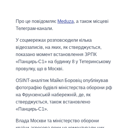
Про це повідомляє
Meduza
, а також місцеві
Телеграм-канали.
У соцмережах розповсюдили кілька
відеозаписів, на яких, як стверджується,
показано момент встановлення ЗРПК
«Панцирь-С1» на будинку 8 у Тетеринському
провулку, що в Москві.
OSINT-аналітик Майкл Боровіц опублікував
фотографію будівлі міністерства оборони рф
на Фрунзенській набережній, де, як
стверджується, також встановлено
«Панцирь-С1».
Влада Москви та міністерство оборони
країни-агресора поки не коментували цих