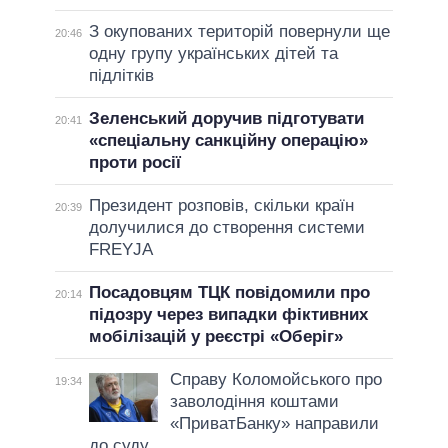
З окупованих територій повернули ще
20:46
одну групу українських дітей та
підлітків
Зеленський доручив підготувати
20:41
«спеціальну санкційну операцію»
проти росії
Президент розповів, скільки країн
20:39
долучилися до створення системи
FREYJA
Посадовцям ТЦК повідомили про
20:14
підозру через випадки фіктивних
мобілізацій у реєстрі «Оберіг»
Справу Коломойського про
19:34
заволодіння коштами
«ПриватБанку» направили
до суду