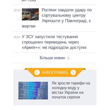
Росіяни завдали удару по
19:30
сортувальному центру
Укрпошти у Павлограді, є
жертви
У ЗСУ запустили тестування
18:54
спрощених переведень через
«Армія+»: які підрозділи доступні
Більше новин
ІНФОГРАФІКА
Як зросли тарифи на
ть
холодну воду у
містах України на
початок серпня