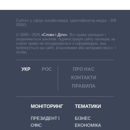
Cуб'єкт у сфері онлайн-медіа. Ідентифікатор медіа – R40-
05063
© 2009—2026
«Слово і Діло»
.
Всі права захищені і
охороняються законом. Адміністрація сайту залишає за
собою право не погоджуватися з інформацією, яка
публікується на сайті, власниками або авторами якої є треті
особи.
УКР
РОС
ПРО НАС
КОНТАКТИ
ПРАВИЛА
МОНІТОРИНГ
ТЕМАТИКИ
ПРЕЗИДЕНТ І
БІЗНЕС
ОФІС
ЕКОНОМІКА