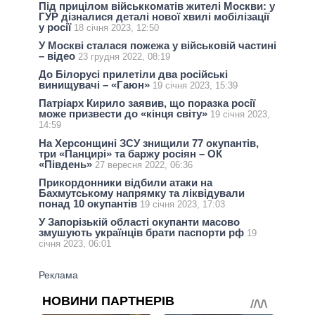
Під прицілом військкоматів жителі Москви: у
ГУР дізналися деталі нової хвилі мобілізації
у росії
18 січня 2023, 12:50
У Москві сталася пожежа у військовій частині
– відео
23 грудня 2022, 08:19
До Білорусі прилетіли два російські
винищувачі – «Гаюн»
19 січня 2023, 15:39
Патріарх Кирило заявив, що поразка росії
може призвести до «кінця світу»
19 січня 2023,
14:59
На Херсонщині ЗСУ знищили 77 окупантів,
три «Панцирі» та баржу росіян – ОК
«Південь»
27 вересня 2022, 06:36
Прикордонники відбили атаки на
Бахмутському напрямку та ліквідували
понад 10 окупантів
19 січня 2023, 17:03
У Запорізькій області окупанти масово
змушують українців брати паспорти рф
19
січня 2023, 06:01