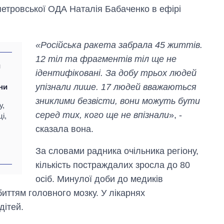
етровської ОДА Наталія Бабаченко в ефірі
«Російська ракета забрала 45 життів.
12 тіл та фрагментів тіл ще не
и
ідентифіковані. За добу трьох людей
упізнали лише. 17 людей вважаються
ни
зниклими безвісти, вони можуть бути
у,
серед тих, кого ще не впізнали
», -
і,
сказала вона.
За словами радника очільника регіону,
кількість постраждалих зросла до 80
Скільки картоплі
осіб. Минулої доби до медиків
вирощували в
Україні до і під час
абиттям головного мозку. У лікарнях
великої війни
дітей.