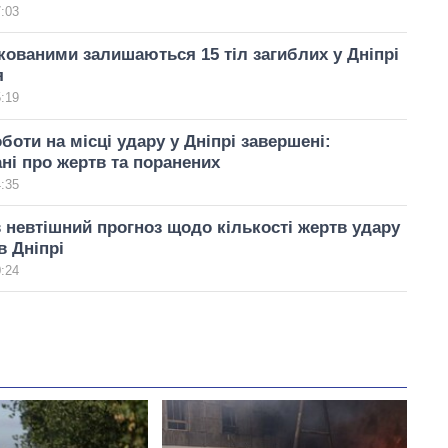
7:03
кованими залишаються 15 тіл загиблих у Дніпрі
я
5:19
боти на місці удару у Дніпрі завершені:
ані про жертв та поранених
4:35
 невтішний прогноз щодо кількості жертв удару
в Дніпрі
0:24