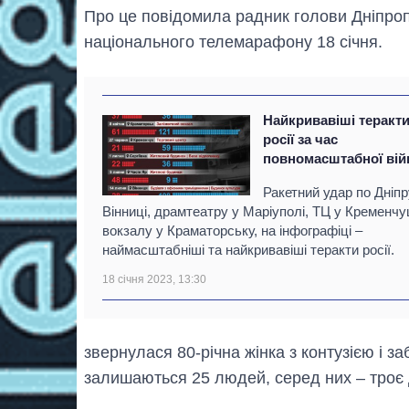
Про це повідомила радник голови Дніпроп
національного телемарафону 18 січня.
Найкривавіші теракт
росії за час
повномасштабної вій
Ракетний удар по Дніпр
Вінниці, драмтеатру у Маріуполі, ТЦ у Кременчуц
вокзалу у Краматорську, на інфографіці –
наймасштабніші та найкривавіші теракти росії.
18 січня 2023, 13:30
звернулася 80-річна жінка з контузією і з
залишаються 25 людей, серед них – троє 