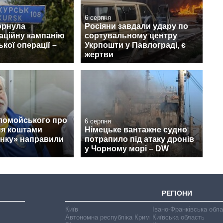
6 серпня
орнула
Росіяни завдали удару по
аційну кампанію
сортувальному центру
кої операції –
Укрпошти у Павлограді, є
жертви
ломойського про
6 серпня
ня коштами
Німецьке вантажне судно
нку» направили
потрапило під атаку дронів
у Чорному морі – DW
РЕГІОНИ
Київ
Івано-Франківська обл
Автономна республіка Крим
Київська область