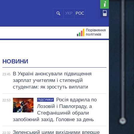
УКР
РОС
Порівняння
політиків
ЦІЙ
МЕРИ МІСТ
ВСІ ПЕРСОНИ
НОВИНИ
В Україні анонсували підвищення
23:45
зарплат учителям і стипендій
студентам: як зростуть виплати
Росія вдарила по
ПІДСУМКИ
22:53
Лозовій і Павлограду, а
Стефанішиній обрали
запобіжний захід. Головне за день
Зеленський цими вихідними вперше
22:32