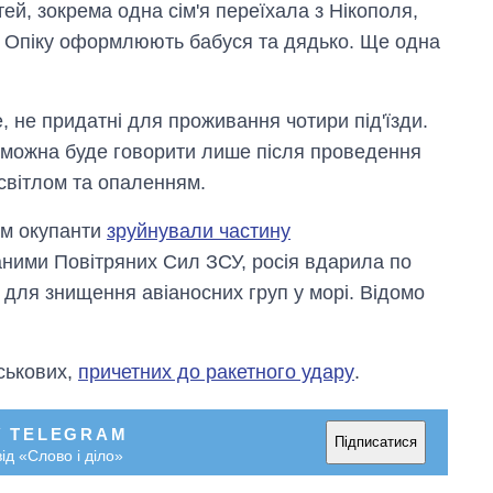
ей, зокрема одна сім'я переїхала з Нікополя,
й. Опіку оформлюють бабуся та дядько. Ще одна
, не придатні для проживання чотири під'їзди.
 можна буде говорити лише після проведення
і світлом та опаленням.
ом окупанти
зруйнували частину
аними Повітряних Сил ЗСУ, росія вдарила по
 для знищення авіаносних груп у морі. Відомо
ськових,
причетних до ракетного удару
.
У TELEGRAM
Підписатися
ід «Слово і діло»