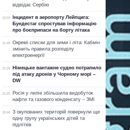
відвідає Сербію
Інцидент в аеропорту Лейпцига:
22:03
Бундестаг спростував інформацію
про боєприпаси на борту літака
Окремі списки для зими і літа: Кабмін
21:49
змінить правила розподілу
електроенергії
Німецьке вантажне судно потрапило
21:29
під атаку дронів у Чорному морі –
DW
Росія у липні збільшила видобуток
21:25
нафти та газового конденсату – ЗМІ
З окупованих територій повернули ще
20:46
одну групу українських дітей та
підлітків