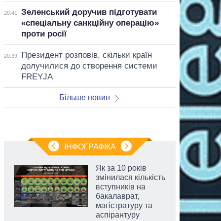
Зеленський доручив підготувати
20:41
«спеціальну санкційну операцію»
проти росії
Президент розповів, скільки країн
20:39
долучилися до створення системи
FREYJA
Більше новин
ІНФОГРАФІКА
Як за 10 років
змінилася кількість
вступників на
бакалаврат,
магістратуру та
аспірантуру