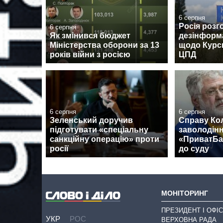
6 серпня
Росія розг
6 серпня
Як змінився бюджет
дезінформ
Міністерства оборони за 13
щодо Курсь
років війни з росією
ЦПД
6 серпня
6 серпня
Зеленський доручив
Справу Ко
підготувати «спеціальну
заволодін
санкційну операцію» проти
«ПриватБа
росії
до суду
МОНІТОРИНГ
ПРЕЗИДЕНТ І ОФІС
УКР
РОС
ВЕРХОВНА РАДА