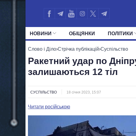
НОВИНИ
ОБIЦЯНКИ
ПОЛIТИКИ
УСІ ПОЛІТИКИ
ПРЕЗИДЕНТ І ОФ
Слово і Діло
›
Стрічка публікацій
›
Суспільство
Ракетний удар по Дніпр
залишаються 12 тіл
СУСПІЛЬСТВО
18 січня 2023, 15:07
Читати російською