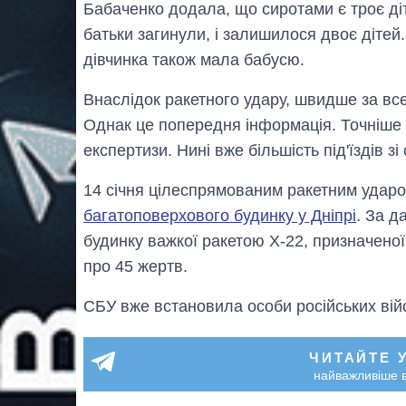
Бабаченко додала, що сиротами є троє діт
батьки загинули, і залишилося двоє діте
дівчинка також мала бабусю.
Внаслідок ракетного удару, швидше за все
Однак це попередня інформація. Точніше
експертизи. Нині вже більшість під'їздів з
14 січня цілеспрямованим ракетним удар
багатоповерхового будинку у Дніпрі
. За д
будинку важкої ракетою Х-22, призначеної
про 45 жертв.
СБУ вже встановила особи російських вій
ЧИТАЙТЕ 
найважливіше в