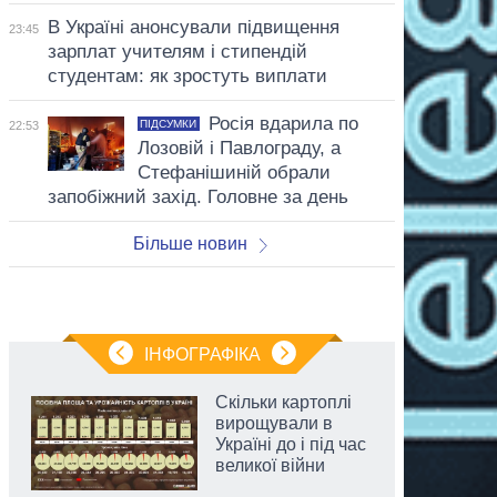
В Україні анонсували підвищення
23:45
зарплат учителям і стипендій
студентам: як зростуть виплати
Росія вдарила по
ПІДСУМКИ
22:53
Лозовій і Павлограду, а
Стефанішиній обрали
запобіжний захід. Головне за день
Більше новин
ІНФОГРАФІКА
Скільки картоплі
вирощували в
Україні до і під час
великої війни