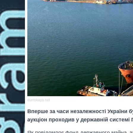
dumskaya.net
Вперше за часи незалежності України 
аукціон проходив у державній системі
Як повідомляє Фонд державного майна, за