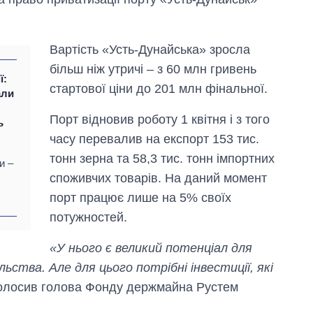
Вартість «Усть-Дунайська» зросла
більш ніж утричі – з 60 млн гривень
ї:
стартової ціни до 201 млн фінальної.
али
Порт відновив роботу 1 квітня і з того
ь
часу перевалив на експорт 153 тис.
тонн зерна та 58,3 тис. тонн імпортних
и –
споживчих товарів. На даний момент
порт працює лише на 5% своїх
потужностей.
«У нього є великий потенціал для
Як зросли тарифи
на холодну воду у
ства. Але для цього потрібні інвестиції, які
містах України на
олосив голова Фонду держмайна Рустем
початок серпня