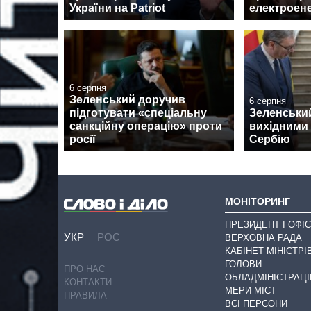
України на Patriot
електроене
6 серпня
Зеленський доручив
6 серпня
підготувати «спеціальну
Зеленськи
санкційну операцію» проти
вихідними 
росії
Сербію
МОНІТОРИНГ
ПРЕЗИДЕНТ І ОФІС
УКР
РОС
ВЕРХОВНА РАДА
КАБІНЕТ МІНІСТРІ
ГОЛОВИ
ПРО НАС
ОБЛАДМІНІСТРАЦІ
КОНТАКТИ
МЕРИ МІСТ
ПРАВИЛА
ВСІ ПЕРСОНИ