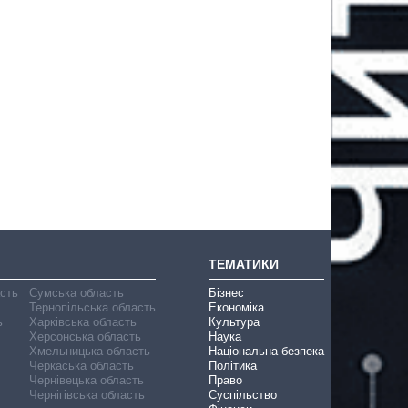
ТЕМАТИКИ
асть
Сумська область
Бізнес
Тернопільська область
Економіка
ь
Харківська область
Культура
Херсонська область
Наука
Хмельницька область
Національна безпека
Черкаська область
Політика
Чернівецька область
Право
Чернігівська область
Суспільство