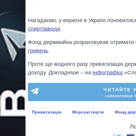
Нагадаємо, у вересні в Україні поновила
спиртзаводи
.
Фонд держмайна розраховував отримати ві
гривень
.
Проте ще жодного разу приватизація дер
доходу. Докладніше – на
інфографіці
«Сло
ЧИТАЙТЕ 
найважливіше в
Приватизація
Морські порти
Фонд дер
По