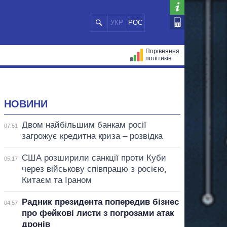
УКР
РОС
Порівняння
політиків
ЦІЙ
МЕРИ МІСТ
ВСІ ПЕРСОНИ
НОВИНИ
Двом найбільшим банкам росії
07:51
загрожує кредитна криза – розвідка
США розширили санкції проти Куби
05:17
через військову співпрацю з росією,
Китаєм та Іраном
Радник президента попередив бізнес
04:57
про фейкові листи з погрозами атак
дронів