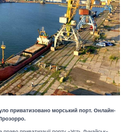
було приватизовано морський порт. Онлайн-
 Прозорро.
 право приватизації порту «Усть-Дунайськ»