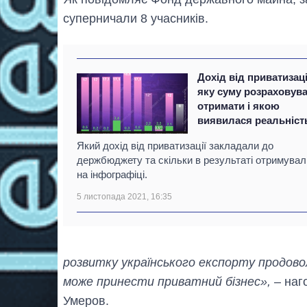
суперничали 8 учасників.
Дохід від приватизаці
яку суму розраховув
отримати і якою
виявилася реальніст
Який дохід від приватизації закладали до
держбюджету та скільки в результаті отримувал
на інфографіці.
5 листопада 2021, 16:35
розвитку українського експорту продоволь
може принести приватний бізнес»,
– наг
Умеров.