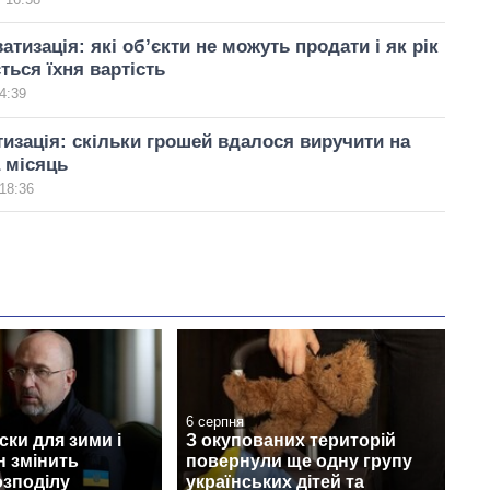
атизація: які об’єкти не можуть продати і як рік
ться їхня вартість
4:39
изація: скільки грошей вдалося виручити на
а місяць
18:36
6 серпня
ски для зими і
З окупованих територій
н змінить
повернули ще одну групу
озподілу
українських дітей та