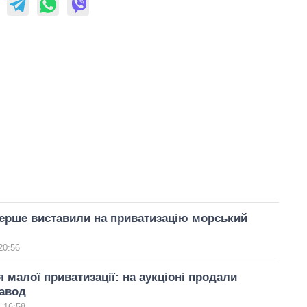
перше виставили на приватизацію морський
20:56
 малої приватизації: на аукціоні продали
завод
 16:58