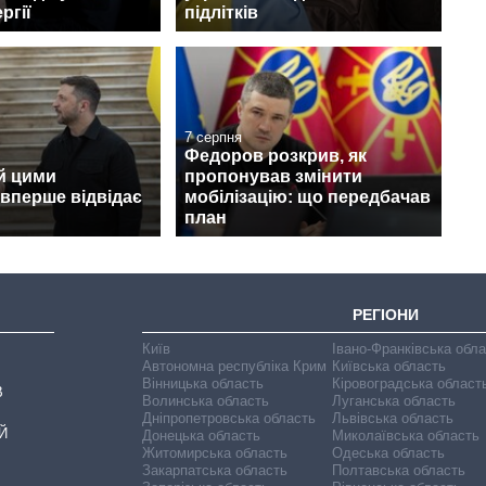
ргії
підлітків
7 серпня
Федоров розкрив, як
й цими
пропонував змінити
вперше відвідає
мобілізацію: що передбачав
план
РЕГІОНИ
Київ
Івано-Франківська обл
Автономна республіка Крим
Київська область
Вінницька область
Кіровоградська област
В
Волинська область
Луганська область
Дніпропетровська область
Львівська область
Й
Донецька область
Миколаївська область
Житомирська область
Одеська область
Закарпатська область
Полтавська область