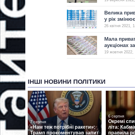
Велика прив
у рік змінює
26 квітня 2021, 1
Мала приват
аукціонах з
19 жовтня 2022, 
ІНШІ НОВИНИ ПОЛІТИКИ
6 серпня
Окремі спи
7 серпня
«Нам теж потрібні ракети»:
літа: Кабмі
Трамп прокоментував запит
правила р