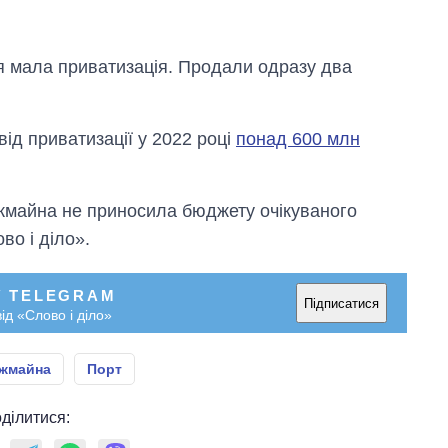
ся мала приватизація. Продали одразу два
д приватизації у 2022 році
понад 600 млн
жмайна не приносила бюджету очікуваного
во і діло».
У TELEGRAM
Підписатися
ід «Слово і діло»
жмайна
Порт
ділитися: