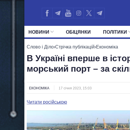
НОВИНИ
ОБIЦЯНКИ
ПОЛIТИКИ
УСІ ПОЛІТИКИ
ПРЕЗИДЕНТ І ОФ
Слово і Діло
›
Стрічка публікацій
›
Економіка
В Україні вперше в істо
морський порт – за скі
ЕКОНОМІКА
17 січня 2023, 15:03
Читати російською