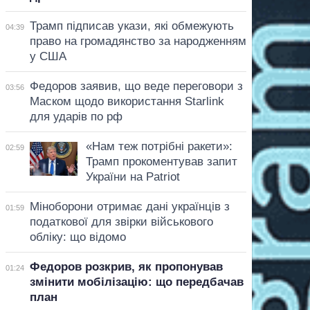
Трамп підписав укази, які обмежують
04:39
право на громадянство за народженням
у США
Федоров заявив, що веде переговори з
03:56
Маском щодо використання Starlink
для ударів по рф
«Нам теж потрібні ракети»:
02:59
Трамп прокоментував запит
України на Patriot
Міноборони отримає дані українців з
01:59
податкової для звірки військового
обліку: що відомо
Федоров розкрив, як пропонував
01:24
змінити мобілізацію: що передбачав
план