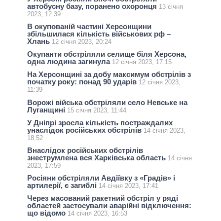
автобусну базу, поранено охоронця
13 січня
2023, 12:39
В окупованій частині Херсонщини
збільшилася кількість військових рф –
Хлань
12 січня 2023, 20:24
Окупанти обстріляли селище біля Херсона,
одна людина загинула
12 січня 2023, 17:15
На Херсонщині за добу максимум обстрілів з
початку року: понад 90 ударів
12 січня 2023,
11:39
Ворожі війська обстріляли село Невське на
Луганщині
15 січня 2023, 11:44
У Дніпрі зросла кількість постраждалих
унаслідок російських обстрілів
14 січня 2023,
18:52
Внаслідок російських обстрілів
знеструмлена вся Харківська область
14 січня
2023, 17:59
Росіяни обстріляли Авдіївку з «Градів» і
артилерії, є загиблі
14 січня 2023, 17:41
Через масований ракетний обстріл у ряді
областей застосували аварійні відключення:
що відомо
14 січня 2023, 16:53