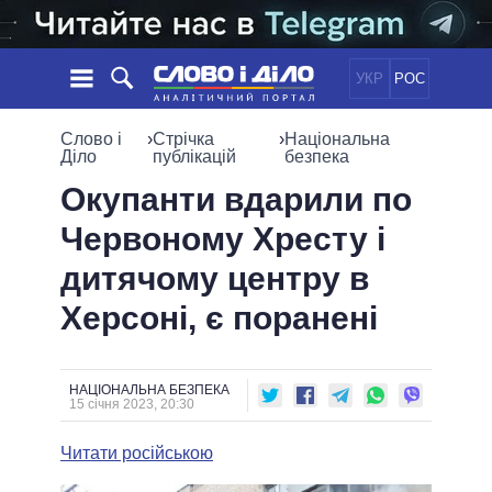
УКР
РОС
НОВИНИ
Слово і
›
Стрічка
›
Національна
Діло
публікацій
безпека
ОБIЦЯНКИ
СТРІЧКА
ПОЛІТИКА
Окупанти вдарили по
ПОДІЇ
ЕКОНОМІКА
Червоному Хресту і
ПОЛIТИКИ
СТАТТІ
СУСПІЛЬСТВО
дитячому центру в
ІНФОГРАФІКА
ДУМКИ
СВІТ
УСІ ПОЛІТИКИ
Херсоні, є поранені
ОГЛЯДИ
ПРЕЗИДЕНТ І ОФІС
ВІДЕО
ДАЙДЖЕСТИ
ВЕРХОВНА РАДА
ПІДТРИМАТИ
КАБІНЕТ МІНІСТРІВ
НАЦІОНАЛЬНА БЕЗПЕКА
15 січня 2023, 20:30
ГОЛОВИ ОБЛАДМІНІСТРАЦІЙ
ПОРІВНЯННЯ ПОЛІТИКІВ
МЕРИ МІСТ
Читати російською
ВСІ ПЕРСОНИ