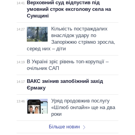
Верховний суд відпустив під
14:41
умовний строк ексголову села на
Сумщині
Кількість постраждалих
14:27
внаслідок удару по
Запоріжжю стрімко зросла,
серед них – діти
В Україні зріс рівень топ-корупції –
14:19
очільник САП
ВАКС змінив запобіжний захід
14:17
Єрмаку
Уряд продовжив послугу
13:46
«Шлюб онлайн» ще на два
роки
Більше новин