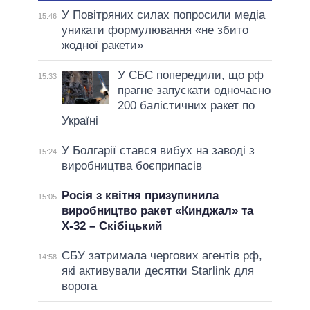
У Повітряних силах попросили медіа
15:46
уникати формулювання «не збито
жодної ракети»
У СБС попередили, що рф
15:33
прагне запускати одночасно
200 балістичних ракет по
Україні
У Болгарії стався вибух на заводі з
15:24
виробництва боєприпасів
Росія з квітня призупинила
15:05
виробництво ракет «Кинджал» та
Х-32 – Скібіцький
СБУ затримала чергових агентів рф,
14:58
які активували десятки Starlink для
ворога