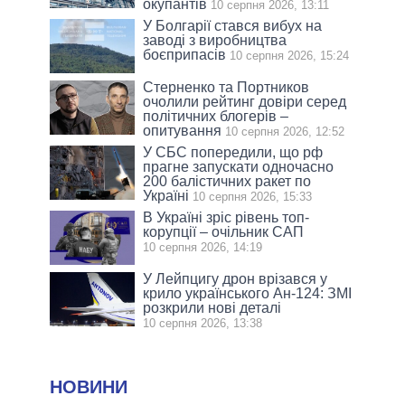
окупантів
10 серпня 2026, 13:11
У Болгарії стався вибух на
заводі з виробництва
боєприпасів
10 серпня 2026, 15:24
Стерненко та Портников
очолили рейтинг довіри серед
політичних блогерів –
опитування
10 серпня 2026, 12:52
У СБС попередили, що рф
прагне запускати одночасно
200 балістичних ракет по
Україні
10 серпня 2026, 15:33
В Україні зріс рівень топ-
корупції – очільник САП
10 серпня 2026, 14:19
У Лейпцигу дрон врізався у
крило українського Ан-124: ЗМІ
розкрили нові деталі
10 серпня 2026, 13:38
НОВИНИ