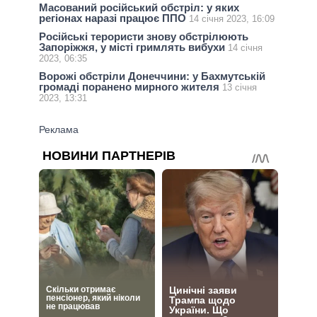
Масований російський обстріл: у яких
регіонах наразі працює ППО
14 січня 2023, 16:09
Російські терористи знову обстрілюють
Запоріжжя, у місті гримлять вибухи
14 січня
2023, 06:35
Ворожі обстріли Донеччини: у Бахмутській
громаді поранено мирного жителя
13 січня
2023, 13:31