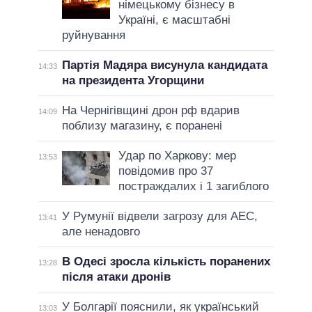
німецькому бізнесу в
Україні, є масштабні
руйнування
Партія Мадяра висунула кандидата
14:33
на президента Угорщини
На Чернігівщині дрон рф вдарив
14:09
поблизу магазину, є поранені
Удар по Харкову: мер
13:53
повідомив про 37
постраждалих і 1 загиблого
У Румунії відвели загрозу для АЕС,
13:41
але ненадовго
В Одесі зросла кількість поранених
13:28
після атаки дронів
У Болгарії пояснили, як український
13:03