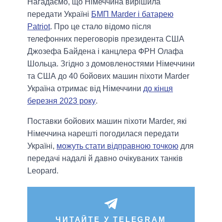
Нагадаємо, що Німеччина вирішила
передати Україні
БМП Marder і батарею
Patriot
. Про це стало відомо після
телефонних переговорів президента США
Джозефа Байдена і канцлера ФРН Олафа
Шольца. Згідно з домовленостями Німеччини
та США до 40 бойових машин піхоти Marder
Україна отримає від Німеччини
до кінця
березня 2023 року
.
Поставки бойових машин піхоти Marder, які
Німеччина нарешті погодилася передати
Україні,
можуть стати відправною точкою
для
передачі надалі й давно очікуваних танків
Leopard.
ЧИТАЙТЕ У TELEGRAM