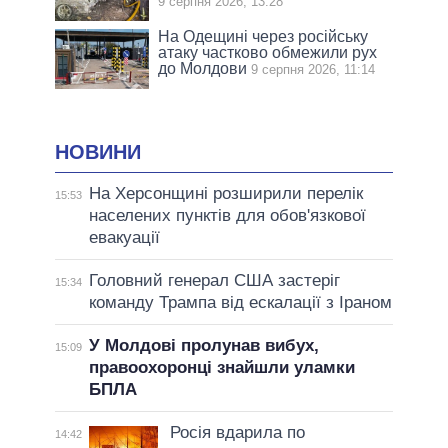
9 серпня 2026, 13:28
На Одещині через російську
атаку частково обмежили рух
до Молдови
9 серпня 2026, 11:14
НОВИНИ
На Херсонщині розширили перелік
15:53
населених пунктів для обов'язкової
евакуації
Головний генерал США застеріг
15:34
команду Трампа від ескалації з Іраном
У Молдові пролунав вибух,
15:09
правоохоронці знайшли уламки
БПЛА
Росія вдарила по
14:42