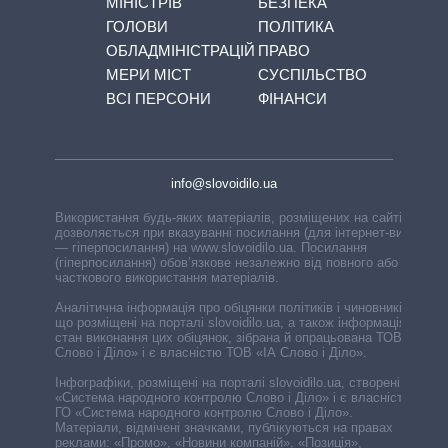
МІНІСТРІВ
БЕЗПЕКА
ГОЛОВИ
ПОЛІТИКА
ОБЛАДМІНІСТРАЦІЙ
ПРАВО
МЕРИ МІСТ
СУСПІЛЬСТВО
ВСІ ПЕРСОНИ
ФІНАНСИ
info@slovoidilo.ua
Використання будь-яких матеріалів, розміщених на сайті,
дозволяється при вказуванні посилання (для інтернет-видань
— гіперпосилання) на www.slovoidilo.ua. Посилання
(гіперпосилання) обов’язкове незалежно від повного або
часткового використання матеріалів.
Аналітична інформація про обіцянки політиків і чиновників,
що розміщені на порталі slovoidilo.ua, а також інформація про
стан виконання цих обіцянок, зібрана й опрацьована ТОВ «ІА
Слово і Діло» і є власністю ТОВ «ІА Слово і Діло».
Інфографіки, розміщені на порталі slovoidilo.ua, створені ГО
«Система народного контролю Слово і Діло» і є власністю
ГО «Система народного контролю Слово і Діло».
Матеріали, відмічені значками, публікуються на правах
реклами: «Промо», «Новини компаній», «Позиція»,