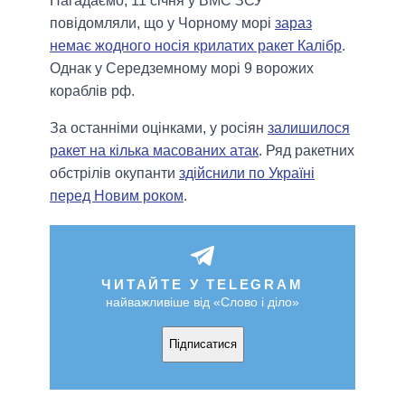
Нагадаємо, 11 січня у ВМС ЗСУ
повідомляли, що у Чорному морі
зараз
немає жодного носія крилатих ракет Калібр
.
Однак у Середземному морі 9 ворожих
кораблів рф.
За останніми оцінками, у росіян
залишилося
ракет на кілька масованих атак
. Ряд ракетних
обстрілів окупанти
здійснили по Україні
перед Новим роком
.
ЧИТАЙТЕ У TELEGRAM
найважливіше від «Слово і діло»
Підписатися