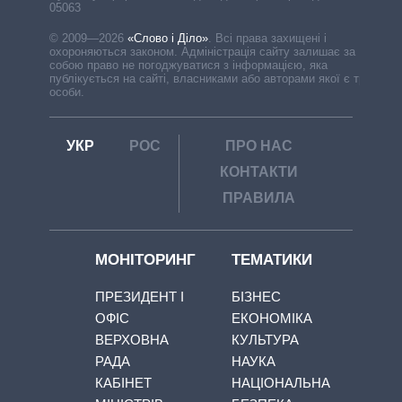
05063
© 2009—2026
«Слово і Діло»
.
Всі права захищені і
охороняються законом. Адміністрація сайту залишає за
собою право не погоджуватися з інформацією, яка
публікується на сайті, власниками або авторами якої є треті
особи.
УКР
РОС
ПРО НАС
КОНТАКТИ
ПРАВИЛА
МОНІТОРИНГ
ТЕМАТИКИ
ПРЕЗИДЕНТ І
БІЗНЕС
ОФІС
ЕКОНОМІКА
ВЕРХОВНА
КУЛЬТУРА
РАДА
НАУКА
КАБІНЕТ
НАЦІОНАЛЬНА