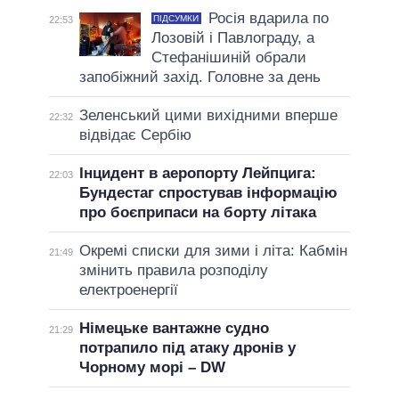
Росія вдарила по
ПІДСУМКИ
22:53
Лозовій і Павлограду, а
Стефанішиній обрали
запобіжний захід. Головне за день
Зеленський цими вихідними вперше
22:32
відвідає Сербію
Інцидент в аеропорту Лейпцига:
22:03
Бундестаг спростував інформацію
про боєприпаси на борту літака
Окремі списки для зими і літа: Кабмін
21:49
змінить правила розподілу
електроенергії
Німецьке вантажне судно
21:29
потрапило під атаку дронів у
Чорному морі – DW