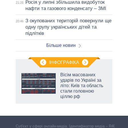
Росія у липні збільшила видобуток
21:25
нафти та газового конденсату – ЗМІ
З окупованих територій повернули ще
20:46
одну групу українських дітей та
підлітків
Більше новин
ІНФОГРАФІКА
Вісім масованих
ть
ударів по Україні за
літо: Київ та область
стали головною
ціллю рф
Cуб'єкт у сфері онлайн-медіа. Ідентифікатор медіа – R40-