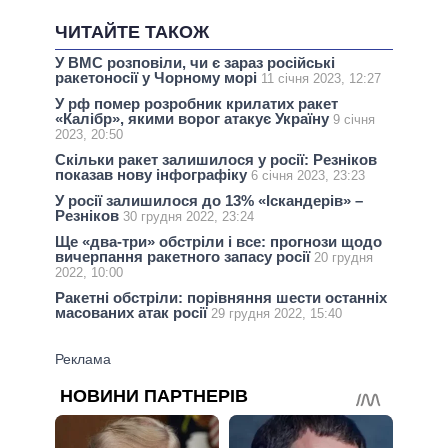
ЧИТАЙТЕ ТАКОЖ
У ВМС розповіли, чи є зараз російські
ракетоносії у Чорному морі
11 січня 2023, 12:27
У рф помер розробник крилатих ракет
«Калібр», якими ворог атакує Україну
9 січня
2023, 20:50
Скільки ракет залишилося у росії: Резніков
показав нову інфографіку
6 січня 2023, 23:23
У росії залишилося до 13% «Іскандерів» –
Резніков
30 грудня 2022, 23:24
Ще «два-три» обстріли і все: прогнози щодо
вичерпання ракетного запасу росії
20 грудня
2022, 10:00
Ракетні обстріли: порівняння шести останніх
масованих атак росії
29 грудня 2022, 15:40