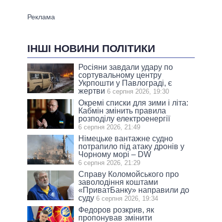
ІНШІ НОВИНИ ПОЛІТИКИ
Росіяни завдали удару по
сортувальному центру
Укрпошти у Павлограді, є
жертви
6 серпня 2026, 19:30
Окремі списки для зими і літа:
Кабмін змінить правила
розподілу електроенергії
6 серпня 2026, 21:49
Німецьке вантажне судно
потрапило під атаку дронів у
Чорному морі – DW
6 серпня 2026, 21:29
Справу Коломойського про
заволодіння коштами
«ПриватБанку» направили до
суду
6 серпня 2026, 19:34
Федоров розкрив, як
пропонував змінити