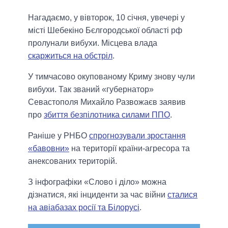
Нагадаємо, у вівторок, 10 січня, увечері у
місті Шебекіно Бєлгородської області рф
пролунали вибухи. Місцева влада
скаржиться на обстріл
.
У тимчасово окупованому Криму знову чули
вибухи. Так званий «губернатор»
Севастополя Михайло Развожаєв заявив
про
збиття безпілотника силами ППО
.
Раніше у РНБО
спрогнозували зростання
«бавовни»
на території країни-агресора та
анексованих територій.
З інфографіки «Слово і діло» можна
дізнатися, які інциденти за час війни
сталися
на авіабазах росії та Білорусі
.