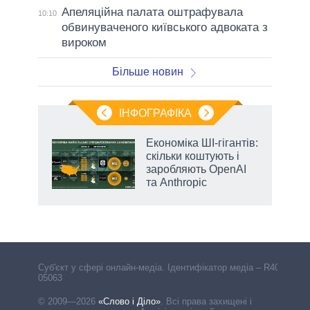
Апеляційна палата оштрафувала
10:10
обвинуваченого київського адвоката з
вироком
Більше новин
ІНФОГРАФІКА
жет
Економіка ШІ-гігантів:
скільки коштують і
ків
заробляють OpenAI
та Anthropic
Cуб'єкт у сфері онлайн-медіа. Ідентифікатор медіа – R40-
05063
© 2009—2026
«Слово і Діло»
.
Всі права захищені і