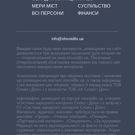
МЕРИ МІСТ
СУСПІЛЬСТВО
ВСІ ПЕРСОНИ
ФІНАНСИ
info@slovoidilo.ua
Використання будь-яких матеріалів, розміщених на сайті,
дозволяється при вказуванні посилання (для інтернет-видань
— гіперпосилання) на www.slovoidilo.ua. Посилання
(гіперпосилання) обов’язкове незалежно від повного або
часткового використання матеріалів.
Аналітична інформація про обіцянки політиків і чиновників,
що розміщені на порталі slovoidilo.ua, а також інформація про
стан виконання цих обіцянок, зібрана й опрацьована ТОВ «ІА
Слово і Діло» і є власністю ТОВ «ІА Слово і Діло».
Інфографіки, розміщені на порталі slovoidilo.ua, створені ГО
«Система народного контролю Слово і Діло» і є власністю
ГО «Система народного контролю Слово і Діло».
Матеріали, відмічені значками, публікуються на правах
реклами: «Промо», «Новини компаній», «Позиція»,
«Партнерський матеріал», «Спецпроєкт», «За підтримки».
Редакція не несе відповідальності за факти та оціночні
судження, оприлюднені у рекламних матеріалах. Згідно з
українським законодавством відповідальність за зміст