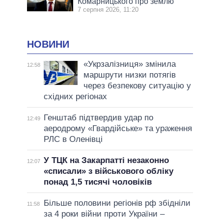
Комарницького про землю
7 серпня 2026, 11:20
НОВИНИ
«Укрзалізниця» змінила
12:58
маршрути низки потягів
через безпекову ситуацію у
східних регіонах
Генштаб підтвердив удар по
12:49
аеродрому «Гвардійське» та ураження
РЛС в Оленівці
У ТЦК на Закарпатті незаконно
12:07
«списали» з військового обліку
понад 1,5 тисячі чоловіків
Більше половини регіонів рф збідніли
11:58
за 4 роки війни проти України –