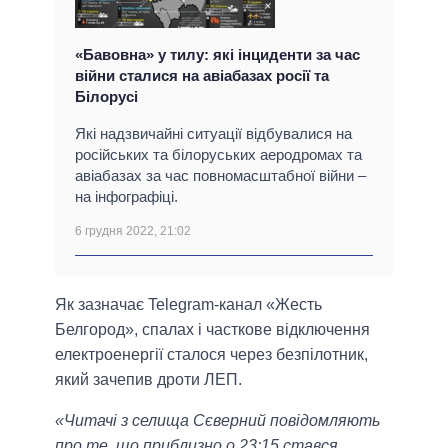
«Бавовна» у тилу: які інциденти за час
війни сталися на авіабазах росії та
Білорусі
Які надзвичайні ситуації відбувалися на
російських та білоруських аеродромах та
авіабазах за час повномасштабної війни –
на інфографіці.
6 грудня 2022, 21:02
Як зазначає Telegram-канал «Жесть
Белгород», спалах і часткове відключення
електроенергії сталося через безпілотник,
який зачепив дроти ЛЕП.
«Читачі з селища Сєверний повідомляють
про те, що приблизно о 23:15 стався