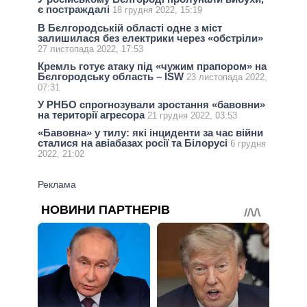
є постраждалі
18 грудня 2022, 15:19
В Бєлгородській області одне з міст
залишилася без електрики через «обстріли»
27 листопада 2022, 17:53
Кремль готує атаку під «чужим прапором» на
Бєлгородську область – ISW
23 листопада 2022,
07:31
У РНБО спрогнозували зростання «бавовни»
на території агресора
21 грудня 2022, 03:53
«Бавовна» у тилу: які інциденти за час війни
сталися на авіабазах росії та Білорусі
6 грудня
2022, 21:02