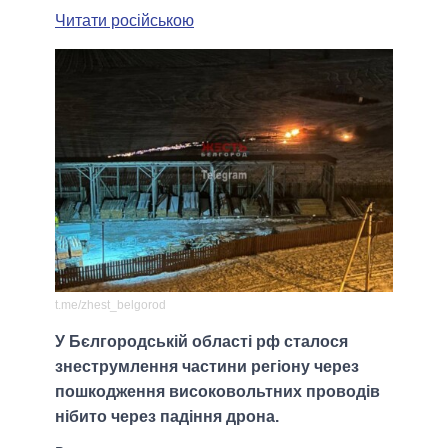
Читати російською
t.me/zhest_belgorod
У Бєлгородській області рф сталося
знеструмлення частини регіону через
пошкодження високовольтних проводів
нібито через падіння дрона.