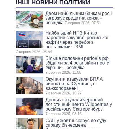
ІНШІ НОВИНИ ПОЛІТИКИ
Двом найбільшим банкам росії
загрожує кредитна криза –
розвідка
7 серпня 2026, 07:51
Найбільший НПЗ Китаю
наростив закупівлі російської
нафти через перебої з
поставками – ЗМІ
7 серпня 2026, 08:54
Більше половини регіонів рф
збідніли за 4 роки війни проти
України – розвідка
7 серпня 2026, 11:58
Окупанти атакували БПЛА
ринок на на Сумщині, є
важкопоранені
7 серпня 2026, 10:27
Дрони атакували черговий
логістичний центр Wildberries у
російському Єкатеринбурзі
7 серпня 2026, 08:16
САП у жовтні скерує до суду
справу бізнесмена