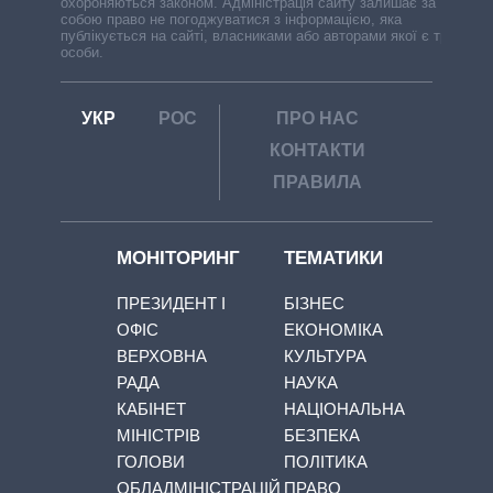
охороняються законом. Адміністрація сайту залишає за
собою право не погоджуватися з інформацією, яка
публікується на сайті, власниками або авторами якої є треті
особи.
УКР
РОС
ПРО НАС
КОНТАКТИ
ПРАВИЛА
МОНІТОРИНГ
ТЕМАТИКИ
ПРЕЗИДЕНТ І
БІЗНЕС
ОФІС
ЕКОНОМІКА
ВЕРХОВНА
КУЛЬТУРА
РАДА
НАУКА
КАБІНЕТ
НАЦІОНАЛЬНА
МІНІСТРІВ
БЕЗПЕКА
ГОЛОВИ
ПОЛІТИКА
ОБЛАДМІНІСТРАЦІЙ
ПРАВО