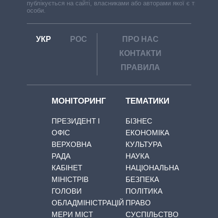
публікується на сайті, власниками або авторами якої є треті
особи.
УКР
РОС
ПРО НАС
КОНТАКТИ
ПРАВИЛА
МОНІТОРИНГ
ТЕМАТИКИ
ПРЕЗИДЕНТ І
БІЗНЕС
ОФІС
ЕКОНОМІКА
ВЕРХОВНА
КУЛЬТУРА
РАДА
НАУКА
КАБІНЕТ
НАЦІОНАЛЬНА
МІНІСТРІВ
БЕЗПЕКА
ГОЛОВИ
ПОЛІТИКА
ОБЛАДМІНІСТРАЦІЙ
ПРАВО
МЕРИ МІСТ
СУСПІЛЬСТВО