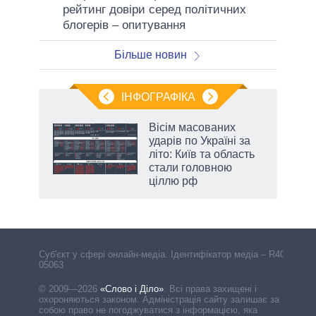
рейтинг довіри серед політичних
блогерів – опитування
Більше новин
ІНФОГРАФІКА
Вісім масованих
раїні
ударів по Україні за
ої
літо: Київ та область
стали головною
ціллю рф
Cуб'єкт у сфері онлайн-медіа. Ідентифікатор медіа – R40-
05063
© 2009—2026
«Слово і Діло»
.
Всі права захищені і
охороняються законом. Адміністрація сайту залишає за
собою право не погоджуватися з інформацією, яка