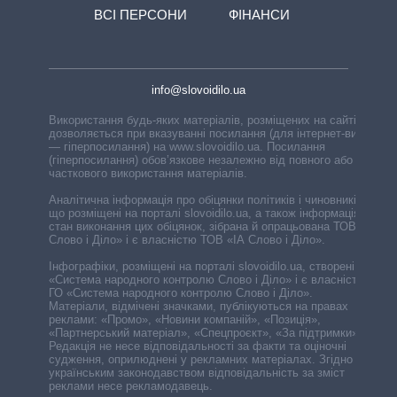
ВСІ ПЕРСОНИ
ФІНАНСИ
info@slovoidilo.ua
Використання будь-яких матеріалів, розміщених на сайті,
дозволяється при вказуванні посилання (для інтернет-видань
— гіперпосилання) на www.slovoidilo.ua. Посилання
(гіперпосилання) обов’язкове незалежно від повного або
часткового використання матеріалів.
Аналітична інформація про обіцянки політиків і чиновників,
що розміщені на порталі slovoidilo.ua, а також інформація про
стан виконання цих обіцянок, зібрана й опрацьована ТОВ «ІА
Слово і Діло» і є власністю ТОВ «ІА Слово і Діло».
Інфографіки, розміщені на порталі slovoidilo.ua, створені ГО
«Система народного контролю Слово і Діло» і є власністю
ГО «Система народного контролю Слово і Діло».
Матеріали, відмічені значками, публікуються на правах
реклами: «Промо», «Новини компаній», «Позиція»,
«Партнерський матеріал», «Спецпроєкт», «За підтримки».
Редакція не несе відповідальності за факти та оціночні
судження, оприлюднені у рекламних матеріалах. Згідно з
українським законодавством відповідальність за зміст
реклами несе рекламодавець.