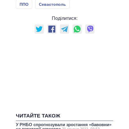
ППО
Севастополь
Поділитися:
ЧИТАЙТЕ ТАКОЖ
У РНБО спрогнозували зростання «бавовни»
на території агресора