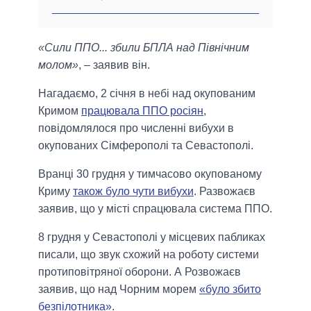
«Сили ППО... збили БПЛА над Північним
молом»
, – заявив він.
Нагадаємо, 2 січня в небі над окупованим
Кримом
працювала ППО росіян
,
повідомлялося про численні вибухи в
окупованих Сімферополі та Севастополі.
Вранці 30 грудня у тимчасово окупованому
Криму
також було чути вибухи
. Развожаєв
заявив, що у місті спрацювала система ППО.
8 грудня у Севастополі у місцевих пабликах
писали, що звук схожий на роботу системи
протиповітряної оборони. А Розвожаєв
заявив, що над Чорним морем
«було збито
безпілотника».