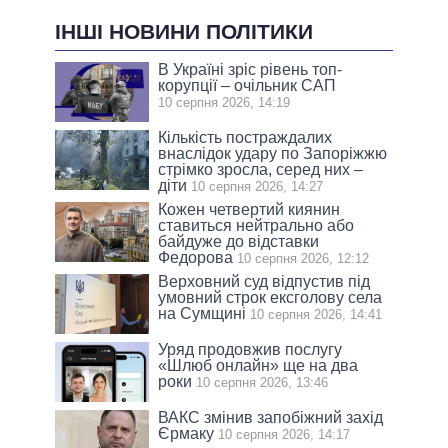
ІНШІ НОВИНИ ПОЛІТИКИ
В Україні зріс рівень топ-
корупції – очільник САП
10 серпня 2026, 14:19
Кількість постраждалих
внаслідок удару по Запоріжжю
стрімко зросла, серед них –
діти
10 серпня 2026, 14:27
Кожен четвертий киянин
ставиться нейтрально або
байдуже до відставки
Федорова
10 серпня 2026, 12:12
Верховний суд відпустив під
умовний строк ексголову села
на Сумщині
10 серпня 2026, 14:41
Уряд продовжив послугу
«Шлюб онлайн» ще на два
роки
10 серпня 2026, 13:46
ВАКС змінив запобіжний захід
Єрмаку
10 серпня 2026, 14:17