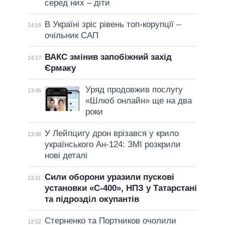
серед них – діти
В Україні зріс рівень топ-корупції –
14:19
очільник САП
ВАКС змінив запобіжний захід
14:17
Єрмаку
Уряд продовжив послугу
13:46
«Шлюб онлайн» ще на два
роки
У Лейпцигу дрон врізався у крило
13:38
українського Ан-124: ЗМІ розкрили
нові деталі
Сили оборони уразили пускові
13:11
установки «С-400», НПЗ у Татарстані
та підрозділ окупантів
Стерненко та Портников очолили
12:52