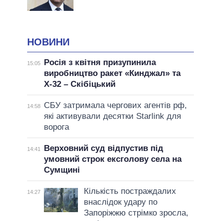
НОВИНИ
Росія з квітня призупинила
15:05
виробництво ракет «Кинджал» та
Х-32 – Скібіцький
СБУ затримала чергових агентів рф,
14:58
які активували десятки Starlink для
ворога
Верховний суд відпустив під
14:41
умовний строк ексголову села на
Сумщині
Кількість постраждалих
14:27
внаслідок удару по
Запоріжжю стрімко зросла,