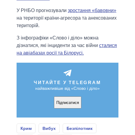
У РНБО прогнозували
зростання «бавовни»
на території країни-агресора та анексованих
територій.
З інфографіки «Слово і діло» можна
дізнатися, які інциденти за час війни
сталися
на авіабазах росії та Білорусі.
ЧИТАЙТЕ У TELEGRAM
найважливіше від «Слово і діло»
Підписатися
Крим
Вибух
Безпілотник