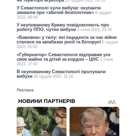
21 грудня 2022, 03:53
У Севастополі чули вибухи: окупанти
заявили про «збитий безпілотник»
8 грудня
2022, 08:49
У окупованому Криму повідомляють про
роботу ППО, чутно вибухи
2 січня 2023, 23:34
«Бавовна» у тилу: які інциденти за час війни
сталися на авіабазах росії та Білорусі
6 грудня
2022, 21:02
«Губернатор» Севастополя відправив усе
своє майно та дітей за кордон – ЦНС
2 січня
2023, 17:43
В окупованому Севастополі пролунали
вибухи
30 грудня 2022, 11:16