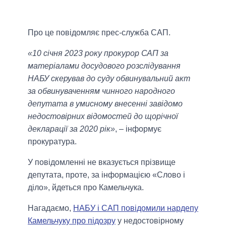
Про це повідомляє прес-служба САП.
«10 січня 2023 року прокурор САП за
матеріалами досудового розслідування
НАБУ скерував до суду обвинувальний акт
за обвинуваченням чинного народного
депутата в умисному внесенні завідомо
недостовірних відомостей до щорічної
декларації за 2020 рік»
, – інформує
прокуратура.
У повідомленні не вказується прізвище
депутата, проте, за інформацією «Слово і
діло», йдеться про Камельчука.
Нагадаємо,
НАБУ і САП повідомили нардепу
Камельчуку про підозру
у недостовірному