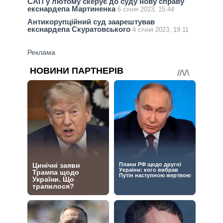
САП у лютому скерує до суду нову справу
екснардепа Мартиненка
6 січня 2023, 15:44
Антикорупційний суд заарештував
екснардепа Скуратовського
4 січня 2023, 19:11