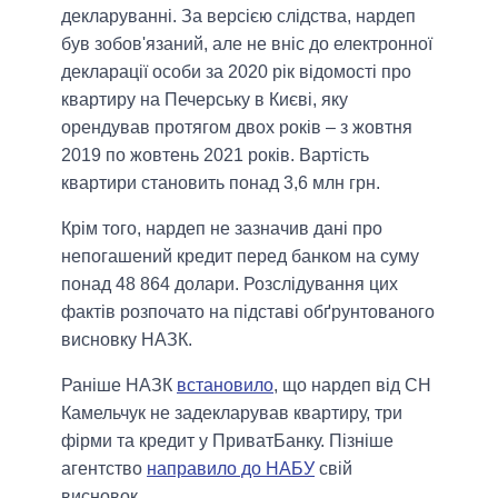
декларуванні. За версією слідства, нардеп
був зобов'язаний, але не вніс до електронної
декларації особи за 2020 рік відомості про
квартиру на Печерську в Києві, яку
орендував протягом двох років – з жовтня
2019 по жовтень 2021 років. Вартість
квартири становить понад 3,6 млн грн.
Крім того, нардеп не зазначив дані про
непогашений кредит перед банком на суму
понад 48 864 долари. Розслідування цих
фактів розпочато на підставі обґрунтованого
висновку НАЗК.
Раніше НАЗК
встановило
, що нардеп від СН
Камельчук не задекларував квартиру, три
фірми та кредит у ПриватБанку. Пізніше
агентство
направило до НАБУ
свій
висновок.