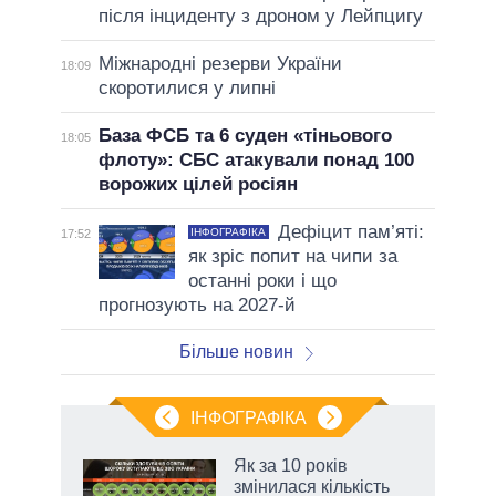
після інциденту з дроном у Лейпцигу
Міжнародні резерви України
18:09
скоротилися у липні
База ФСБ та 6 суден «тіньового
18:05
флоту»: СБС атакували понад 100
ворожих цілей росіян
Дефіцит пам’яті:
ІНФОГРАФІКА
17:52
як зріс попит на чипи за
останні роки і що
прогнозують на 2027-й
Більше новин
ІНФОГРАФІКА
Як за 10 років
раїні
змінилася кількість