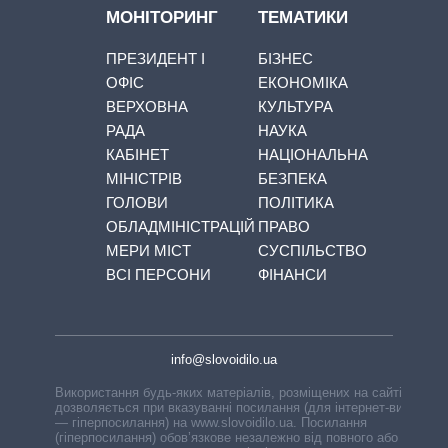
МОНІТОРИНГ
ТЕМАТИКИ
ПРЕЗИДЕНТ І
БІЗНЕС
ОФІС
ЕКОНОМІКА
ВЕРХОВНА
КУЛЬТУРА
РАДА
НАУКА
КАБІНЕТ
НАЦІОНАЛЬНА
МІНІСТРІВ
БЕЗПЕКА
ГОЛОВИ
ПОЛІТИКА
ОБЛАДМІНІСТРАЦІЙ
ПРАВО
МЕРИ МІСТ
СУСПІЛЬСТВО
ВСІ ПЕРСОНИ
ФІНАНСИ
info@slovoidilo.ua
Використання будь-яких матеріалів, розміщених на сайті,
дозволяється при вказуванні посилання (для інтернет-видань
— гіперпосилання) на www.slovoidilo.ua. Посилання
(гіперпосилання) обов’язкове незалежно від повного або