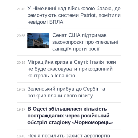
У Німеччині над військовою базою, де
21:45
ремонтують системи Patriot, помітили
невідомі БПЛА
Сенат США підтримав
20:55
законопроєкт про «пекельні
санкції» проти росії
Міграційна криза в Сеуті: Італія поки
20:19
не буде скасовувати прикордонний
контроль з Іспанією
Зеленський прибув до Сербії та
19:52
розкрив плани свого візиту
В Одесі збільшилася кількість
19:17
постраждалих через російський
обстріл стадіону «Чорноморець»
Чехія посилить захист аеропортів
18:45