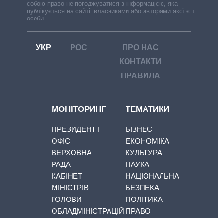
собою право не погоджуватися з інформацією, яка
публікується на сайті, власниками або авторами якої є треті
особи.
УКР
РОС
ПРО НАС
КОНТАКТИ
ПРАВИЛА
МОНІТОРИНГ
ТЕМАТИКИ
ПРЕЗИДЕНТ І
БІЗНЕС
ОФІС
ЕКОНОМІКА
ВЕРХОВНА
КУЛЬТУРА
РАДА
НАУКА
КАБІНЕТ
НАЦІОНАЛЬНА
МІНІСТРІВ
БЕЗПЕКА
ГОЛОВИ
ПОЛІТИКА
ОБЛАДМІНІСТРАЦІЙ
ПРАВО