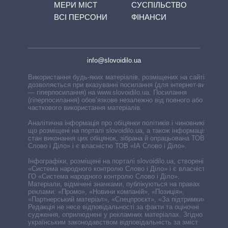
МЕРИ МІСТ
СУСПІЛЬСТВО
ВСІ ПЕРСОНИ
ФІНАНСИ
info@slovoidilo.ua
Використання будь-яких матеріалів, розміщених на сайті,
дозволяється при вказуванні посилання (для інтернет-видань
— гіперпосилання) на www.slovoidilo.ua. Посилання
(гіперпосилання) обов’язкове незалежно від повного або
часткового використання матеріалів.
Аналітична інформація про обіцянки політиків і чиновників,
що розміщені на порталі slovoidilo.ua, а також інформація про
стан виконання цих обіцянок, зібрана й опрацьована ТОВ «ІА
Слово і Діло» і є власністю ТОВ «ІА Слово і Діло».
Інфографіки, розміщені на порталі slovoidilo.ua, створені ГО
«Система народного контролю Слово і Діло» і є власністю
ГО «Система народного контролю Слово і Діло».
Матеріали, відмічені значками, публікуються на правах
реклами: «Промо», «Новини компаній», «Позиція»,
«Партнерський матеріал», «Спецпроєкт», «За підтримки».
Редакція не несе відповідальності за факти та оціночні
судження, оприлюднені у рекламних матеріалах. Згідно з
українським законодавством відповідальність за зміст