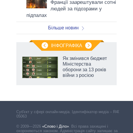
Франції заарештували сотні
людей за підозрами у
підпалах
Більше новин
ІНФОГРАФІКА
 як
Як змінився бюджет
и за
Міністерства
оборони за 13 років
2027-
війни з росією
аспі
Cуб'єкт у сфері онлайн-медіа. Ідентифікатор медіа – R40-
05063
© 2009—2026
«Слово і Діло»
.
Всі права захищені і
охороняються законом. Адміністрація сайту залишає за