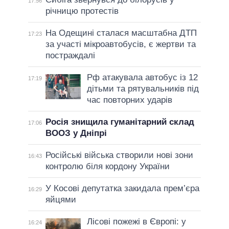
17:56
річницю протестів
На Одещині сталася масштабна ДТП
17:23
за участі мікроавтобусів, є жертви та
постраждалі
Рф атакувала автобус із 12
17:19
дітьми та рятувальників під
час повторних ударів
Росія знищила гуманітарний склад
17:06
ВООЗ у Дніпрі
Російські війська створили нові зони
16:43
контролю біля кордону України
У Косові депутатка закидала прем’єра
16:29
яйцями
Лісові пожежі в Європі: у
16:24