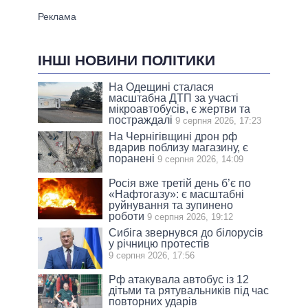
ІНШІ НОВИНИ ПОЛІТИКИ
На Одещині сталася
масштабна ДТП за участі
мікроавтобусів, є жертви та
постраждалі
9 серпня 2026, 17:23
На Чернігівщині дрон рф
вдарив поблизу магазину, є
поранені
9 серпня 2026, 14:09
Росія вже третій день б’є по
«Нафтогазу»: є масштабні
руйнування та зупинено
роботи
9 серпня 2026, 19:12
Сибіга звернувся до білорусів
у річницю протестів
9 серпня 2026, 17:56
Рф атакувала автобус із 12
дітьми та рятувальників під час
повторних ударів