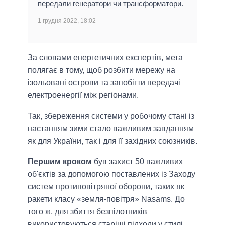
передали генератори чи трансформатори.
1 грудня 2022, 18:02
За словами енергетичних експертів, мета
полягає в тому, щоб розбити мережу на
ізольовані острови та запобігти передачі
електроенергії між регіонами.
Так, збереження системи у робочому стані із
настанням зими стало важливим завданням
як для України, так і для її західних союзників.
Першим кроком
був захист 50 важливих
об'єктів за допомогою поставлених із Заходу
систем протиповітряної оборони, таких як
ракети класу «земля-повітря» Nasams. До
того ж, для збиття безпілотників
використовуються старіші підходи у стилі