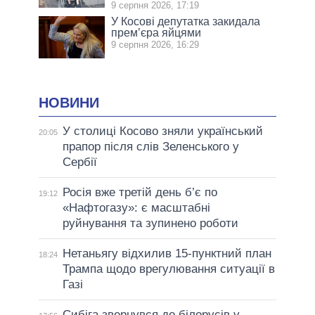
9 серпня 2026, 17:19
У Косові депутатка закидала
прем’єра яйцями
9 серпня 2026, 16:29
НОВИНИ
У столиці Косово зняли український
20:05
прапор після слів Зеленського у
Сербії
Росія вже третій день б’є по
19:12
«Нафтогазу»: є масштабні
руйнування та зупинено роботи
Нетаньягу відхилив 15-пунктний план
18:24
Трампа щодо врегулювання ситуації в
Газі
Сибіга звернувся до білорусів у