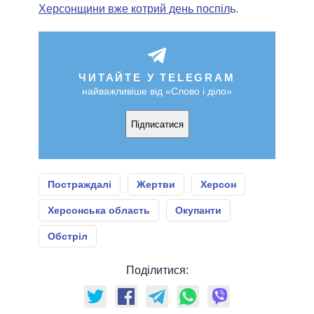
Херсонщини вже котрий день поспіл
ь.
ЧИТАЙТЕ У TELEGRAM
найважливіше від «Слово і діло»
Підписатися
Постраждалі
Жертви
Херсон
Херсонська область
Окупанти
Обстріл
Поділитися: