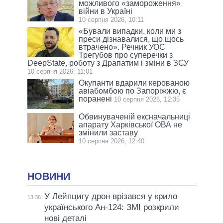
можливого «замороження»
війни в Україні
10 серпня 2026, 10:11
«Бували випадки, коли ми з
преси дізнавалися, що щось
втрачено». Речник УОС
Трегубов про cуперечки з
DeepState, роботу з Драпатим і зміни в ЗСУ
10 серпня 2026, 11:01
Окупанти вдарили керованою
авіабомбою по Запоріжжю, є
поранені
10 серпня 2026, 12:35
Обвинуваченій ексначальниці
апарату Харківської ОВА не
змінили заставу
10 серпня 2026, 12:40
НОВИНИ
У Лейпцигу дрон врізався у крило
13:38
українського Ан-124: ЗМІ розкрили
нові деталі