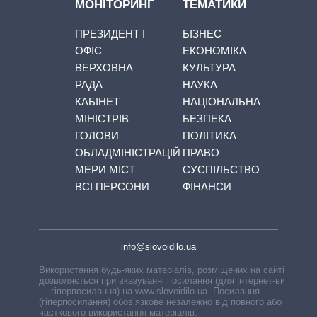
МОНІТОРИНГ
ТЕМАТИКИ
ПРЕЗИДЕНТ І
БІЗНЕС
ОФІС
ЕКОНОМІКА
ВЕРХОВНА
КУЛЬТУРА
РАДА
НАУКА
КАБІНЕТ
НАЦІОНАЛЬНА
МІНІСТРІВ
БЕЗПЕКА
ГОЛОВИ
ПОЛІТИКА
ОБЛАДМІНІСТРАЦІЙ
ПРАВО
МЕРИ МІСТ
СУСПІЛЬСТВО
ВСІ ПЕРСОНИ
ФІНАНСИ
info@slovoidilo.ua
Використання будь-яких матеріалів, розміщених на сайті,
дозволяється при вказуванні посилання (для інтернет-видань
— гіперпосилання) на www.slovoidilo.ua. Посилання
(гіперпосилання) обов’язкове незалежно від повного або
часткового використання матеріалів.