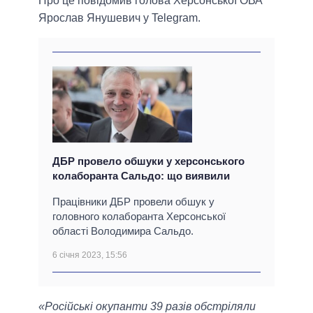
Про це повідомив голова Херсонської ОВА
Ярослав Янушевич у Telegram.
ДБР провело обшуки у херсонського
колаборанта Сальдо: що виявили
Працівники ДБР провели обшук у
головного колаборанта Херсонської
області Володимира Сальдо.
6 січня 2023, 15:56
«Російські окупанти 39 разів обстріляли