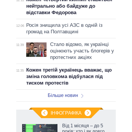
12:12
нейтрально або байдуже до
відставки Федорова
Росія знищила усі АЗС в одній із
12:06
громад на Полтавщині
Стало відомо, як українці
11:39
оцінюють участь блогерів у
протестних акціях
Кожен третій українець вважає, що
11:35
зміна головкома відбулася під
тиском протестів
Більше новин
ІНФОГРАФІКА
Від 1 місяця – до 5
ть
років: хто і як довго