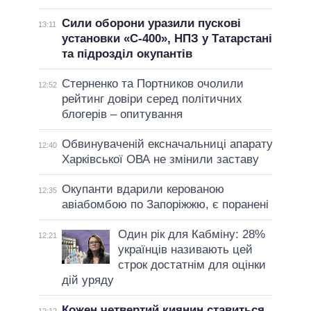
Сили оборони уразили пускові
13:11
установки «С-400», НПЗ у Татарстані
та підрозділ окупантів
Стерненко та Портников очолили
12:52
рейтинг довіри серед політичних
блогерів – опитування
Обвинуваченій ексначальниці апарату
12:40
Харківської ОВА не змінили заставу
Окупанти вдарили керованою
12:35
авіабомбою по Запоріжжю, є поранені
Один рік для Кабміну: 28%
12:21
українців називають цей
строк достатнім для оцінки
дій уряду
Кожен четвертий киянин ставиться