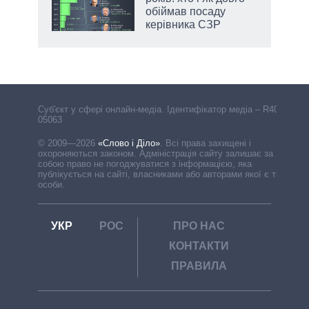
обіймав посаду
керівника СЗР
Cуб'єкт у сфері онлайн-медіа. Ідентифікатор медіа – R40-
05063
© 2009—2026
«Слово і Діло»
.
Всі права захищені і
охороняються законом. Адміністрація сайту залишає за
собою право не погоджуватися з інформацією, яка
публікується на сайті, власниками або авторами якої є треті
особи.
УКР
РОС
ПРО НАС
КОНТАКТИ
ПРАВИЛА