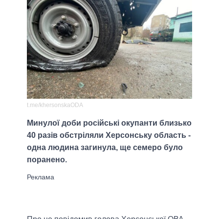
t.me/khersonskaODA
Минулої доби російські окупанти близько
40 разів обстріляли Херсонську область -
одна людина загинула, ще семеро було
поранено.