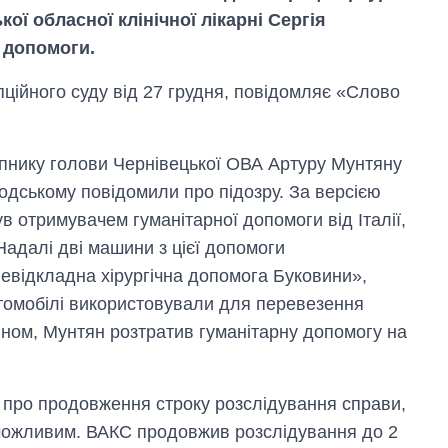
ої обласної клінічної лікарні Сергія
 допомоги.
ційного суду від 27 грудня, повідомляє «Слово
тупнику голови Чернівецької ОВА Артуру Мунтяну
одському повідомили про підозру. За версією
в отримувачем гуманітарної допомоги від Італії,
адалі дві машини з цієї допомоги
евідкладна хірургічна допомога Буковини»,
втомобілі використовували для перевезення
Скільки картоплі
ином, Мунтян розтратив гуманітарну допомогу на
вирощували в
Україні до і під час
великої війни
 про продовження строку розслідування справи,
 можливим. ВАКС продовжив розслідування до 2