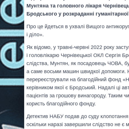
Мунтяна та головного лікаря Чернівецьк
Бродського у розкраданні гуманітарної
Про це йдеться в ухвалі Вищого антикоруп
і діло».
Як відомо, у травні-червні 2022 року зас
і головлікарю Чернівецької ОКЛ Сергія Бр
слідства, Мунтян, як посадовець ЧОВА, бу
а саме восьми машин швидкої допомоги. Н
перереєстрували на благодійний фонд «Н
керівником якої є Бродський. Надалі ці а
пацієнтів за грошову винагороду. Таким ч
користь благодійного фонду.
Детектив НАБУ подав до суду клопотання
оскільки наразі завершили слідство не є