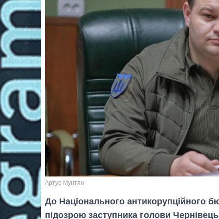
Артур Мунтян
До Національного антикорупційного б
підозрою заступника голови Чернівецьк