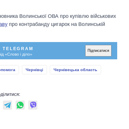
овника Волинської ОВА про купівлю військових
аву
про контрабанду цигарок на Волинській
У TELEGRAM
Підписатися
ід «Слово і діло»
опомога
Чернівці
Чернівецька область
ділитися: