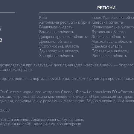
РЕГІОНИ
Київ
Івано-Франківська обл
Автономна республіка Крим
Київська область
Вінницька область
Кіровоградська област
В
Волинська область
Луганська область
Дніпропетровська область
Львівська область
Й
Донецька область
Миколаївська область
Житомирська область
Одеська область
Закарпатська область
Полтавська область
Запорізька область
Рівненська область
 дозволяється при вказуванні посилання (для інтернет-видань — гіперпоси
стання матеріалів.
, що розміщені на порталі slovoidilo.ua, а також інформація про стан вик
і ГО «Система народного контролю Слово і Діло» і є власністю ГО «Систе
еклами: «Промо», «Новини компаній», «Позиція», «Партнерський матеріал
судження, оприлюднені у рекламних матеріалах. Згідно з українським зак
-05063
няються законом. Адміністрація сайту залишає
ікується на сайті, власниками або авторами