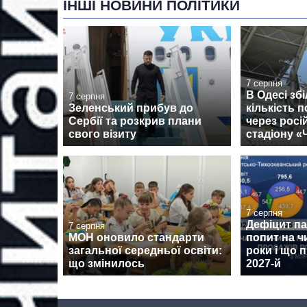
ІНШІ НОВИНИ ПОЛІТИКИ
7 серпня
В Одесі зб
7 серпня
Зеленський прибув до
кількість 
Сербії та розкрив плани
через росі
свого візиту
стадіону 
7 серпня
Дефіцит пам
7 серпня
МОН оновило стандарти
попит на ч
загальної середньої освіти:
роки і що 
що змінилось
2027-й