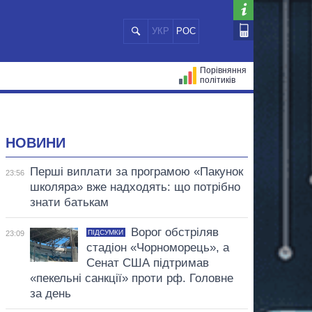
УКР
РОС
Порівняння
політиків
ЦІЙ
МЕРИ МІСТ
ВСІ ПЕРСОНИ
НОВИНИ
Перші виплати за програмою «Пакунок
23:56
школяра» вже надходять: що потрібно
знати батькам
Ворог обстріляв
ПІДСУМКИ
23:09
стадіон «Чорноморець», а
Сенат США підтримав
«пекельні санкції» проти рф. Головне
за день