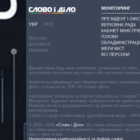
МОНІТОРИНГ
ПРЕЗИДЕНТ І ОФІС
УКР
РОС
ВЕРХОВНА РАДА
КАБІНЕТ МІНІСТРІ
ГОЛОВИ
ПРО НАС
ОБЛАДМІНІСТРАЦІ
КОНТАКТИ
МЕРИ МІСТ
ПРАВИЛА
ВСІ ПЕРСОНИ
Використання будь-яких матеріалів, розміщених на сайті,
обов’язкове незалежно від повного або часткового викори
Аналітична інформація про обіцянки політиків і чиновників
Діло» і є власністю ТОВ «ІА Слово і Діло».
Інфографіки, розміщені на порталі slovoidilo.ua, створен
Матеріали, відмічені значками, публікуються на правах р
Редакція не несе відповідальності за факти та оціночні 
рекламодавець.
Cуб'єкт у сфері онлайн-медіа. Ідентифікатор медіа – R40
© 2009—2026
«Слово і Діло»
.
Всі права захищені і охоро
за собою право не погоджуватися з інформацією, яка публ
якої є треті особи.
Налаштування конфіденційності та файлів cookie