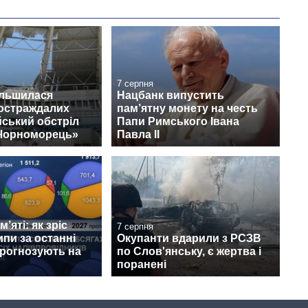
7 серпня
ільшилася
Нацбанк випустить
постраждалих
пам’ятну монету на честь
йський обстріл
Папи Римського Івана
«Чорноморець»
Павла II
’яті: як зріс
7 серпня
ипи за останні
Окупанти вдарили з РСЗВ
прогнозують на
по Слов'янську, є жертва і
поранені