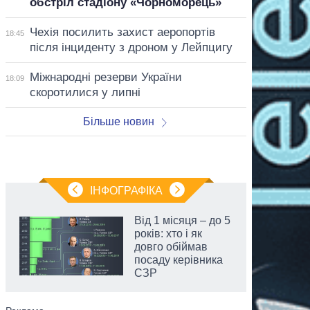
обстріл стадіону «Чорноморець»
Чехія посилить захист аеропортів
18:45
після інциденту з дроном у Лейпцигу
Міжнародні резерви України
18:09
скоротилися у липні
Більше новин
ІНФОГРАФІКА
Від 1 місяця – до 5
років: хто і як
довго обіймав
посаду керівника
СЗР