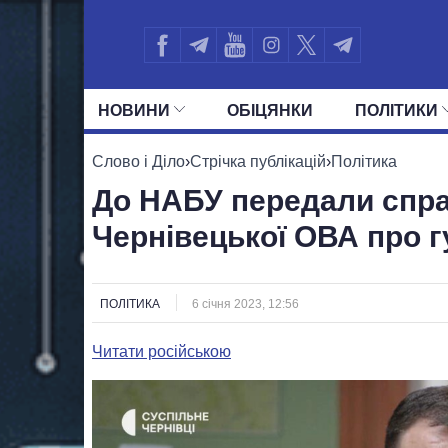
НОВИНИ
ОБIЦЯНКИ
ПОЛIТИКИ
УСІ ПОЛІТИКИ
ПРЕЗИДЕНТ І ОФ
Слово і Діло
›
Стрічка публікацій
›
Політика
До НАБУ передали спра
Чернівецької ОВА про г
ПОЛІТИКА
6 січня 2023, 12:56
Читати російською