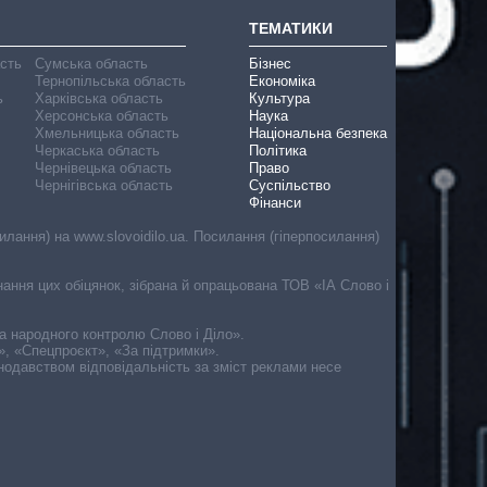
ТЕМАТИКИ
асть
Сумська область
Бізнес
Тернопільська область
Економіка
ь
Харківська область
Культура
Херсонська область
Наука
Хмельницька область
Національна безпека
Черкаська область
Політика
Чернівецька область
Право
Чернігівська область
Суспільство
Фінанси
лання) на www.slovoidilo.ua. Посилання (гіперпосилання)
онання цих обіцянок, зібрана й опрацьована ТОВ «ІА Слово і
ма народного контролю Слово і Діло».
», «Спецпроєкт», «За підтримки».
онодавством відповідальність за зміст реклами несе