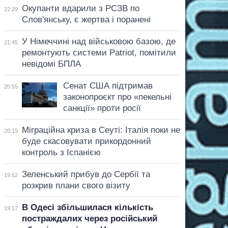
Окупанти вдарили з РСЗВ по
22:29
Слов'янську, є жертва і поранені
У Німеччині над військовою базою, де
21:45
ремонтують системи Patriot, помітили
невідомі БПЛА
Сенат США підтримав
20:55
законопроєкт про «пекельні
санкції» проти росії
Міграційна криза в Сеуті: Італія поки не
20:19
буде скасовувати прикордонний
контроль з Іспанією
Зеленський прибув до Сербії та
19:52
розкрив плани свого візиту
В Одесі збільшилася кількість
19:17
постраждалих через російський