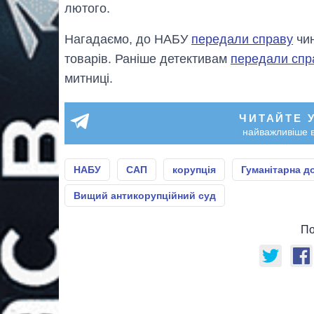
лютого.
Нагадаємо, до НАБУ
передали справу
чин
товарів. Раніше детективам
передали спр
митниці.
ЧИТАЙТЕ 
найважливіше в
НАБУ
САП
корупція
Гуманітарна д
Вищий антикорупційний суд
По