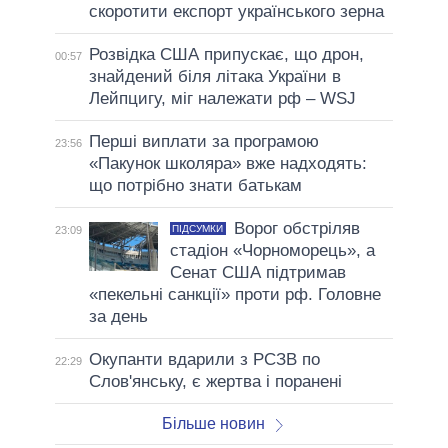
скоротити експорт українського зерна
Розвідка США припускає, що дрон,
00:57
знайдений біля літака України в
Лейпцигу, міг належати рф – WSJ
Перші виплати за програмою
23:56
«Пакунок школяра» вже надходять:
що потрібно знати батькам
Ворог обстріляв
ПІДСУМКИ
23:09
стадіон «Чорноморець», а
Сенат США підтримав
«пекельні санкції» проти рф. Головне
за день
Окупанти вдарили з РСЗВ по
22:29
Слов'янську, є жертва і поранені
Більше новин