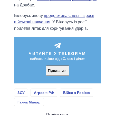
на Донбас.
Білорусь знову
продовжила спільні з росії
військові навчання
. У Білорусь із росії
прилетів літак для коригування ударів.
ЧИТАЙТЕ У TELEGRAM
найважливіше від «Слово і діло»
Підписатися
ЗСУ
Агресія РФ
Війна з Росією
Ганна Маляр
Поділитися: