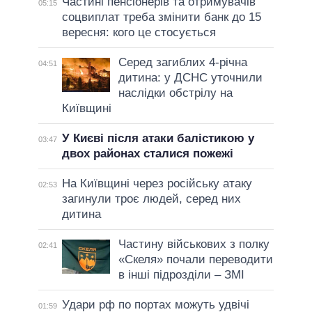
Частині пенсіонерів та отримувачів
05:15
соцвиплат треба змінити банк до 15
вересня: кого це стосується
Серед загиблих 4-річна
04:51
дитина: у ДСНС уточнили
наслідки обстрілу на
Київщині
У Києві після атаки балістикою у
03:47
двох районах сталися пожежі
На Київщині через російську атаку
02:53
загинули троє людей, серед них
дитина
Частину військових з полку
02:41
«Скеля» почали переводити
в інші підрозділи – ЗМІ
Удари рф по портах можуть удвічі
01:59