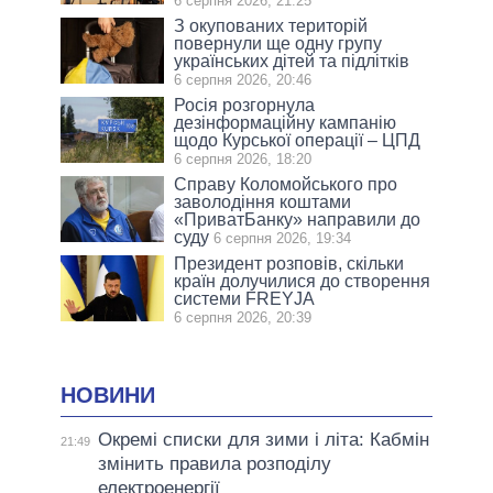
6 серпня 2026, 21:25
З окупованих територій
повернули ще одну групу
українських дітей та підлітків
6 серпня 2026, 20:46
Росія розгорнула
дезінформаційну кампанію
щодо Курської операції – ЦПД
6 серпня 2026, 18:20
Справу Коломойського про
заволодіння коштами
«ПриватБанку» направили до
суду
6 серпня 2026, 19:34
Президент розповів, скільки
країн долучилися до створення
системи FREYJA
6 серпня 2026, 20:39
НОВИНИ
Окремі списки для зими і літа: Кабмін
21:49
змінить правила розподілу
електроенергії