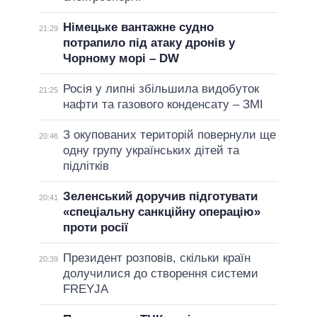
Німецьке вантажне судно
21:29
потрапило під атаку дронів у
Чорному морі – DW
Росія у липні збільшила видобуток
21:25
нафти та газового конденсату – ЗМІ
З окупованих територій повернули ще
20:46
одну групу українських дітей та
підлітків
Зеленський доручив підготувати
20:41
«спеціальну санкційну операцію»
проти росії
Президент розповів, скільки країн
20:39
долучилися до створення системи
FREYJA