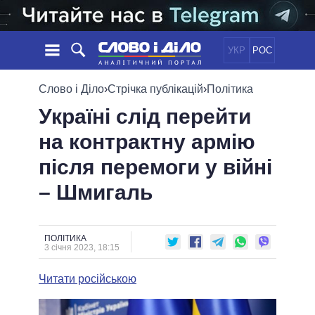
УКР
РОС
НОВИНИ
Слово і Діло
›
Стрічка публікацій
›
Політика
Україні слід перейти
ОБIЦЯНКИ
СТРІЧКА
ПОЛІТИКА
на контрактну армію
ПОДІЇ
ЕКОНОМІКА
ПОЛIТИКИ
після перемоги у війні
СТАТТІ
СУСПІЛЬСТВО
ІНФОГРАФІКА
ДУМКИ
СВІТ
УСІ ПОЛІТИКИ
– Шмигаль
ОГЛЯДИ
ПРЕЗИДЕНТ І ОФІС
ВІДЕО
ДАЙДЖЕСТИ
ВЕРХОВНА РАДА
ПОЛІТИКА
ПІДТРИМАТИ
КАБІНЕТ МІНІСТРІВ
3 січня 2023, 18:15
ГОЛОВИ ОБЛАДМІНІСТРАЦІЙ
ПОРІВНЯННЯ ПОЛІТИКІВ
Читати російською
МЕРИ МІСТ
ВСІ ПЕРСОНИ