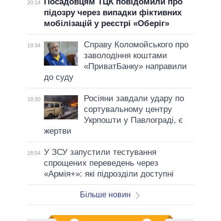
Посадовцям ТЦК повідомили про
20:14
підозру через випадки фіктивних
мобілізацій у реєстрі «Оберіг»
Справу Коломойського про
19:34
заволодіння коштами
«ПриватБанку» направили
до суду
Росіяни завдали удару по
19:30
сортувальному центру
Укрпошти у Павлограді, є
жертви
У ЗСУ запустили тестування
18:54
спрощених переведень через
«Армія+»: які підрозділи доступні
Більше новин