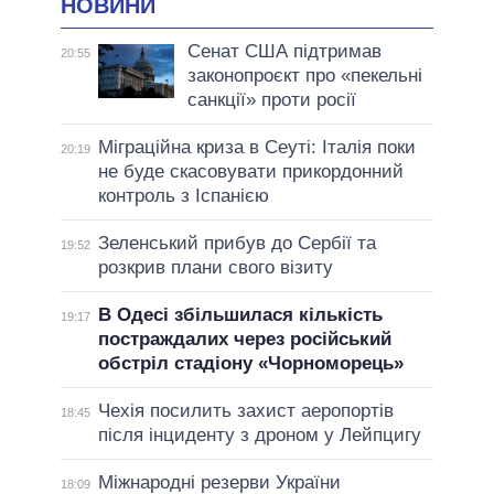
НОВИНИ
Сенат США підтримав
20:55
законопроєкт про «пекельні
санкції» проти росії
Міграційна криза в Сеуті: Італія поки
20:19
не буде скасовувати прикордонний
контроль з Іспанією
Зеленський прибув до Сербії та
19:52
розкрив плани свого візиту
В Одесі збільшилася кількість
19:17
постраждалих через російський
обстріл стадіону «Чорноморець»
Чехія посилить захист аеропортів
18:45
після інциденту з дроном у Лейпцигу
Міжнародні резерви України
18:09