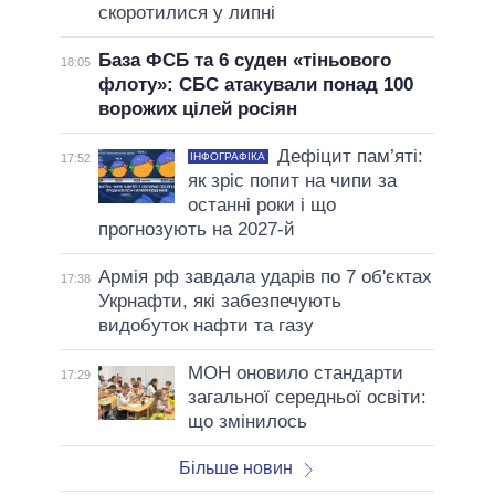
скоротилися у липні
База ФСБ та 6 суден «тіньового
18:05
флоту»: СБС атакували понад 100
ворожих цілей росіян
Дефіцит пам’яті:
ІНФОГРАФІКА
17:52
як зріс попит на чипи за
останні роки і що
прогнозують на 2027-й
Армія рф завдала ударів по 7 об'єктах
17:38
Укрнафти, які забезпечують
видобуток нафти та газу
МОН оновило стандарти
17:29
загальної середньої освіти:
що змінилось
Більше новин