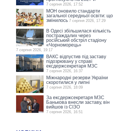
7 серпня 2026, 17:52
МОН оновило стандарти
загальної середньої освіти: що
змінилось
7 серпня 2026, 17:29
В Одесі збільшилася кількість
постраждалих через
російський обстріл стадіону
«Чорноморець»
7 серпня 2026, 19:17
ВАКС відпустив під заставу
підозрювану у справі
ексдержсекретаря МЗС
7 серпня 2026, 16:37
Міжнародні резерви України
скоротилися у липні
7 серпня 2026, 18:09
За ексдержсекретаря МЗС
Банькова внесли заставу, він
вийшов із СІЗО
7 серпня 2026, 16:51