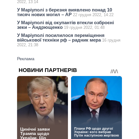
2022, 13:14
У Маріуполі з березня виявлено понад 10
тисяч нових могил – АР
22 грудня 2022, 14:22
У Маріуполі від окупантів втекли озброєні
зеки – Андрющенко
19 грудня 2022, 01:48
У Маріуполі посилилося переміщення
військової техніки рф – радник мера
16 грудня
2022, 21:38