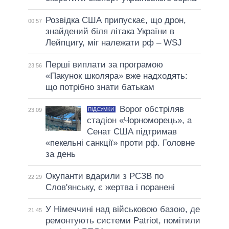
Розвідка США припускає, що дрон,
00:57
знайдений біля літака України в
Лейпцигу, міг належати рф – WSJ
Перші виплати за програмою
23:56
«Пакунок школяра» вже надходять:
що потрібно знати батькам
Ворог обстріляв
ПІДСУМКИ
23:09
стадіон «Чорноморець», а
Сенат США підтримав
«пекельні санкції» проти рф. Головне
за день
Окупанти вдарили з РСЗВ по
22:29
Слов'янську, є жертва і поранені
У Німеччині над військовою базою, де
21:45
ремонтують системи Patriot, помітили