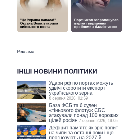
ІНШІ НОВИНИ ПОЛІТИКИ
Удари рф по портах можуть
удвічі скоротити експорт
українського зерна
8 серпня 2026, 01:59
База ФСБ та 6 суден
«тіньового флоту»: СБС
атакували понад 100 ворожих
цілей росіян
7 серпня 2026, 18:05
Дефіцит пам’яті: як зріс попит
на чипи за останні роки і що
прогнозують на 2027-й