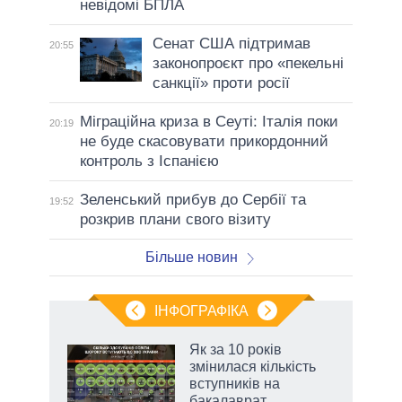
невідомі БПЛА
Сенат США підтримав
20:55
законопроєкт про «пекельні
санкції» проти росії
Міграційна криза в Сеуті: Італія поки
20:19
не буде скасовувати прикордонний
контроль з Іспанією
Зеленський прибув до Сербії та
19:52
розкрив плани свого візиту
Більше новин
ІНФОГРАФІКА
Як за 10 років
 за
змінилася кількість
асть
вступників на
бакалаврат,