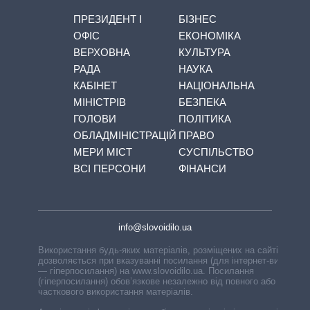
ПРЕЗИДЕНТ І
БІЗНЕС
ОФІС
ЕКОНОМІКА
ВЕРХОВНА
КУЛЬТУРА
РАДА
НАУКА
КАБІНЕТ
НАЦІОНАЛЬНА
МІНІСТРІВ
БЕЗПЕКА
ГОЛОВИ
ПОЛІТИКА
ОБЛАДМІНІСТРАЦІЙ
ПРАВО
МЕРИ МІСТ
СУСПІЛЬСТВО
ВСІ ПЕРСОНИ
ФІНАНСИ
info@slovoidilo.ua
Використання будь-яких матеріалів, розміщених на сайті,
дозволяється при вказуванні посилання (для інтернет-видань
— гіперпосилання) на www.slovoidilo.ua. Посилання
(гіперпосилання) обов’язкове незалежно від повного або
часткового використання матеріалів.