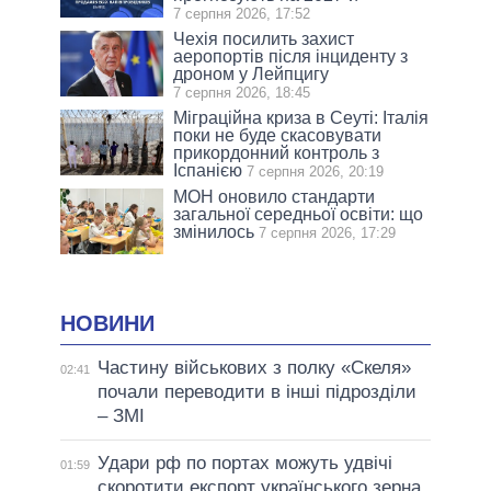
7 серпня 2026, 17:52
Чехія посилить захист
аеропортів після інциденту з
дроном у Лейпцигу
7 серпня 2026, 18:45
Міграційна криза в Сеуті: Італія
поки не буде скасовувати
прикордонний контроль з
Іспанією
7 серпня 2026, 20:19
МОН оновило стандарти
загальної середньої освіти: що
змінилось
7 серпня 2026, 17:29
НОВИНИ
Частину військових з полку «Скеля»
02:41
почали переводити в інші підрозділи
– ЗМІ
Удари рф по портах можуть удвічі
01:59
скоротити експорт українського зерна