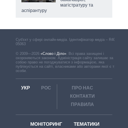
магістратуру та
аспірантуру
Cуб'єкт у сфері онлайн-медіа. Ідентифікатор медіа – R40-
05063
© 2009—2026
«Слово і Діло»
.
Всі права захищені і
охороняються законом. Адміністрація сайту залишає за
собою право не погоджуватися з інформацією, яка
публікується на сайті, власниками або авторами якої є треті
особи.
УКР
РОС
ПРО НАС
КОНТАКТИ
ПРАВИЛА
МОНІТОРИНГ
ТЕМАТИКИ