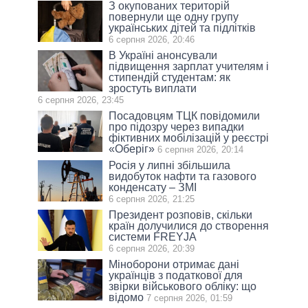
З окупованих територій
повернули ще одну групу
українських дітей та підлітків
6 серпня 2026, 20:46
В Україні анонсували
підвищення зарплат учителям і
стипендій студентам: як
зростуть виплати
6 серпня 2026, 23:45
Посадовцям ТЦК повідомили
про підозру через випадки
фіктивних мобілізацій у реєстрі
«Оберіг»
6 серпня 2026, 20:14
Росія у липні збільшила
видобуток нафти та газового
конденсату – ЗМІ
6 серпня 2026, 21:25
Президент розповів, скільки
країн долучилися до створення
системи FREYJA
6 серпня 2026, 20:39
Міноборони отримає дані
українців з податкової для
звірки військового обліку: що
відомо
7 серпня 2026, 01:59