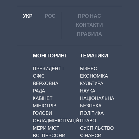
УКР
РОС
ПРО НАС
КОНТАКТИ
ПРАВИЛА
МОНІТОРИНГ
ТЕМАТИКИ
ПРЕЗИДЕНТ І
БІЗНЕС
ОФІС
ЕКОНОМІКА
ВЕРХОВНА
КУЛЬТУРА
РАДА
НАУКА
КАБІНЕТ
НАЦІОНАЛЬНА
МІНІСТРІВ
БЕЗПЕКА
ГОЛОВИ
ПОЛІТИКА
ОБЛАДМІНІСТРАЦІЙ
ПРАВО
МЕРИ МІСТ
СУСПІЛЬСТВО
ВСІ ПЕРСОНИ
ФІНАНСИ