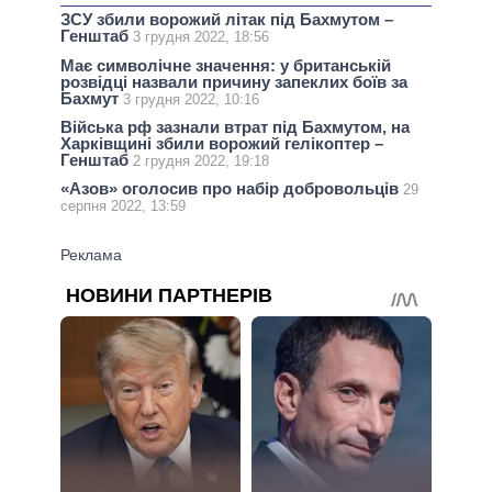
ЗСУ збили ворожий літак під Бахмутом –
Генштаб
3 грудня 2022, 18:56
Має символічне значення: у британській
розвідці назвали причину запеклих боїв за
Бахмут
3 грудня 2022, 10:16
Війська рф зазнали втрат під Бахмутом, на
Харківщині збили ворожий гелікоптер –
Генштаб
2 грудня 2022, 19:18
«Азов» оголосив про набір добровольців
29
серпня 2022, 13:59