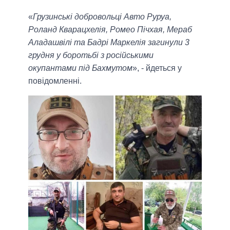
«
Грузинські добровольці Авто Руруа,
Роланд Кварацхелія, Ромео Пічхая, Мераб
Аладашвілі та Бадрі Маркелія загинули 3
грудня у боротьбі з російськими
окупантами під Бахмутом
», - йдеться у
повідомленні.