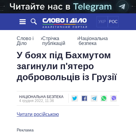
УКР
РОС
НОВИНИ
Слово і
›
Стрічка
›
Національна
Діло
публікацій
безпека
ОБIЦЯНКИ
СТРІЧКА
ПОЛІТИКА
У боях під Бахмутом
ПОДІЇ
ЕКОНОМІКА
загинули п'ятеро
ПОЛIТИКИ
СТАТТІ
СУСПІЛЬСТВО
добровольців із Грузії
ІНФОГРАФІКА
ДУМКИ
СВІТ
УСІ ПОЛІТИКИ
ОГЛЯДИ
ПРЕЗИДЕНТ І ОФІС
ВІДЕО
ДАЙДЖЕСТИ
ВЕРХОВНА РАДА
НАЦІОНАЛЬНА БЕЗПЕКА
4 грудня 2022, 11:36
ПІДТРИМАТИ
КАБІНЕТ МІНІСТРІВ
ГОЛОВИ ОБЛАДМІНІСТРАЦІЙ
Читати російською
ПОРІВНЯННЯ ПОЛІТИКІВ
МЕРИ МІСТ
ВСІ ПЕРСОНИ