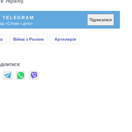
в Україну.
У TELEGRAM
Підписатися
ід «Слово і діло»
на
Війна з Росією
Артилерія
ділитися: