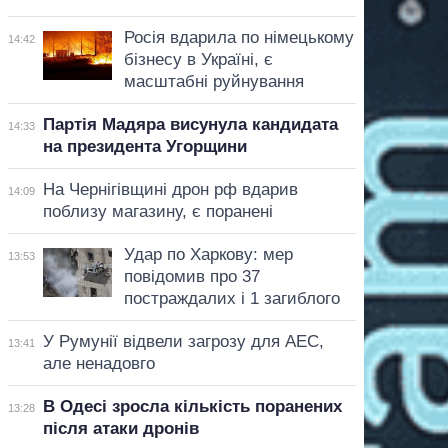
Росія вдарила по німецькому
14:42
бізнесу в Україні, є
масштабні руйнування
Партія Мадяра висунула кандидата
14:33
на президента Угорщини
На Чернігівщині дрон рф вдарив
14:09
поблизу магазину, є поранені
Удар по Харкову: мер
13:53
повідомив про 37
постраждалих і 1 загиблого
У Румунії відвели загрозу для АЕС,
13:41
але ненадовго
В Одесі зросла кількість поранених
13:28
після атаки дронів