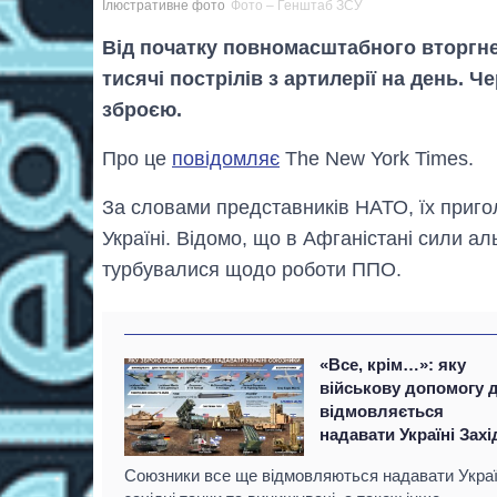
Ілюстративне фото
Фото – Генштаб ЗСУ
Від початку повномасштабного вторгне
тисячі пострілів з артилерії на день. 
зброєю.
Про це
повідомляє
The New York Times.
За словами представників НАТО, їх пригол
Україні. Відомо, що в Афганістані сили а
турбувалися щодо роботи ППО.
«Все, крім…»: яку
військову допомогу д
відмовляється
надавати Україні Захі
Союзники все ще відмовляються надавати Украї