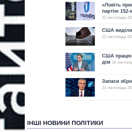
«Ловіть при
партію 152-
21 листопада 202
США виділил
22 листопада 20
США працюю
дім
18 листопа
Запаси збро
21 листопада 20
ІНШІ НОВИНИ ПОЛІТИКИ