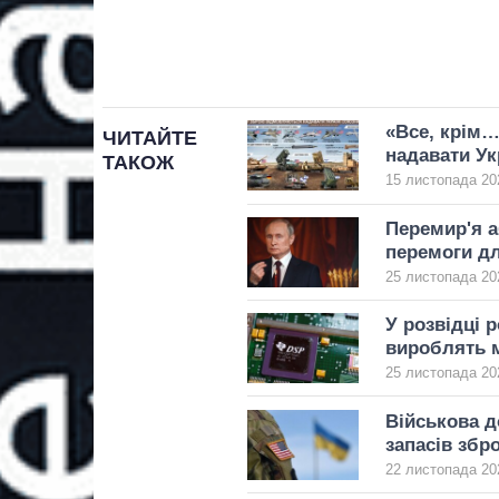
«Все, крім…
ЧИТАЙТЕ
надавати Ук
ТАКОЖ
15 листопада 20
Перемир'я 
перемоги дл
25 листопада 202
У розвідці 
вироблять 
25 листопада 20
Військова д
запасів збро
22 листопада 20