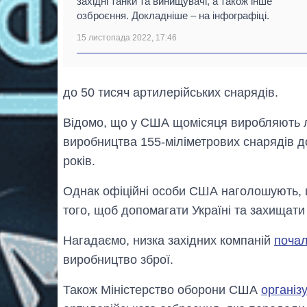
західні танки та винищувачі, а також інше
озброєння. Докладніше – на інфографіці.
15 листопада 2022, 17:46
до 50 тисяч артилерійських снарядів.
Відомо, що у США щомісяця виробляють л
виробництва 155-міліметрових снарядів до
років.
Однак офіційні особи США наголошують, що
того, щоб допомагати Україні та захищати 
Нагадаємо, низка західних компаній
почал
виробництво зброї.
Також Міністерство оборони США
організ