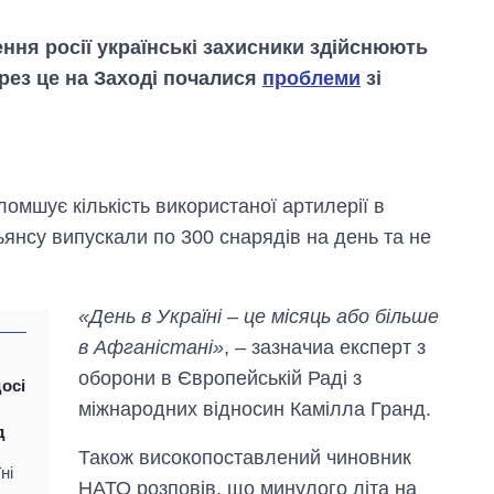
ння росії українські захисники здійснюють
Через це на Заході почалися
проблеми
зі
омшує кількість використаної артилерії в
льянсу випускали по 300 снарядів на день та не
Дефіцит пам’яті:
як зріс попит на
чипи за останні
«День в Україні – це місяць або більше
роки і що
прогнозують на
в Афганістані»
, – зазначиа експерт з
2027-й
оборони в Європейській Раді з
осі
міжнародних відносин Камілла Гранд.
д
Також високопоставлений чиновник
ні
НАТО розповів, що минулого літа на