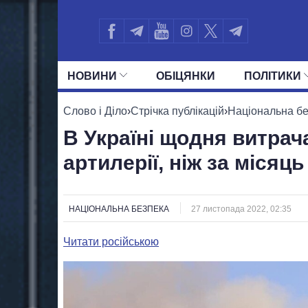
НОВИНИ
ОБIЦЯНКИ
ПОЛIТИКИ
УСІ ПОЛІТИКИ
ПРЕЗИДЕНТ І ОФ
Слово і Діло
›
Стрічка публікацій
›
Національна б
В Україні щодня витрач
артилерії, ніж за місяць
НАЦІОНАЛЬНА БЕЗПЕКА
27 листопада 2022, 02:35
Читати російською