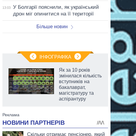
У Болгарії пояснили, як український
13:03
дрон міг опинитися на її території
Більше новин
ІНФОГРАФІКА
Як за 10 років
змінилася кількість
вступників на
бакалаврат,
магістратуру та
аспірантуру