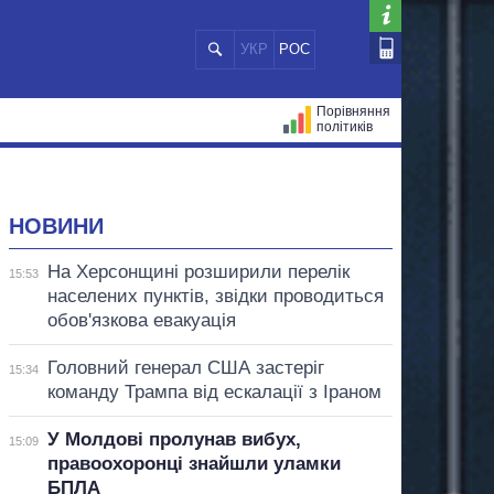
УКР
РОС
Порівняння
політиків
ЦІЙ
МЕРИ МІСТ
ВСІ ПЕРСОНИ
НОВИНИ
На Херсонщині розширили перелік
15:53
населених пунктів, звідки проводиться
обов'язкова евакуація
Головний генерал США застеріг
15:34
команду Трампа від ескалації з Іраном
У Молдові пролунав вибух,
15:09
правоохоронці знайшли уламки
БПЛА