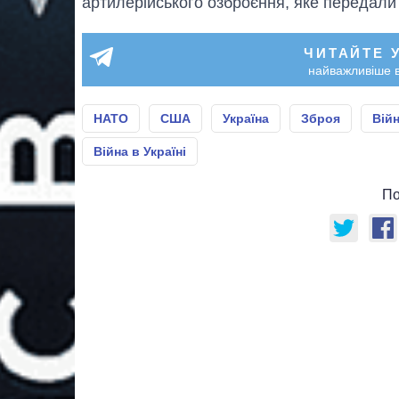
артилерійського озброєння, яке передали 
ЧИТАЙТЕ 
найважливіше в
НАТО
США
Україна
Зброя
Вій
Війна в Україні
По