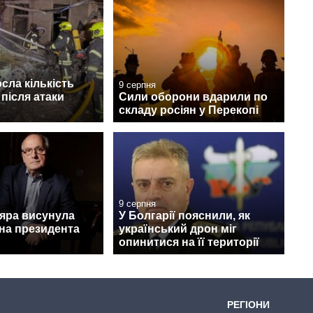
осла кількість
9 серпня
після атаки
Сили оборони вдарили по
складу росіян у Перекопі
9 серпня
дяра висунула
У Болгарії пояснили, як
на президента
український дрон міг
опинитися на її території
РЕГІОНИ