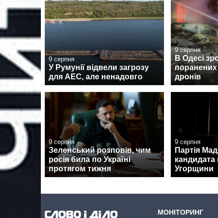
9 серпня
В Одесі зр
9 серпня
У Румунії відвели загрозу
поранених 
для АЕС, але ненадовго
дронів
9 серпня
9 серпня
Зеленський розповів, чим
Партія Ма
росія била по Україні
кандидата 
протягом тижня
Угорщини
МОНІТОРИНГ