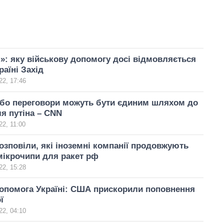
»: яку військову допомогу досі відмовляється
раїні Захід
22, 17:46
або переговори можуть бути єдиним шляхом до
я путіна – CNN
2, 11:00
розповіли, які іноземні компанії продовжують
мікрочипи для ракет рф
22, 15:28
опомога Україні: США прискорили поповнення
ї
22, 04:10