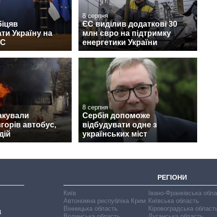
8 серпня
біцяв
ЄС виділив додаткові 30
ти Україну на
млн євро на підтримку
ЄС
енергетики України
8 серпня
акували
Сербія допоможе
згорів автобус,
відбудувати одне з
дій
українських міст
РЕГІОНИ
Київ
Івано-Франківська обл
Автономна республіка Крим
Київська область
Вінницька область
Кіровоградська област
В
Волинська область
Луганська область