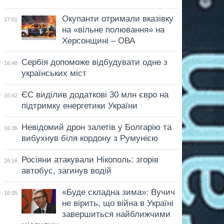
Окупанти отримали вказівку
17:01
на «вільне полювання» на
Херсонщині – ОВА
Сербія допоможе відбудувати одне з
16:48
українських міст
ЄС виділив додаткові 30 млн євро на
16:42
підтримку енергетики України
Невідомий дрон залетів у Болгарію та
16:36
вибухнув біля кордону з Румунією
Росіяни атакували Нікополь: згорів
16:16
автобус, загинув водій
«Буде складна зима»: Вучич
16:05
не вірить, що війна в Україні
завершиться найближчими