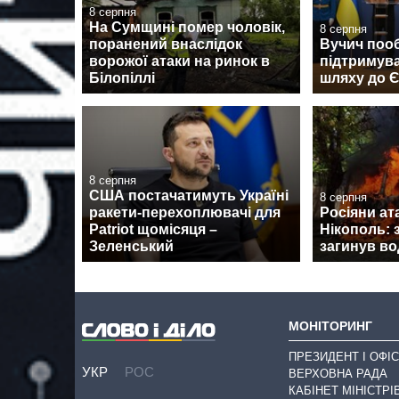
8 серпня
На Сумщині помер чоловік,
8 серпня
поранений внаслідок
Вучич поо
ворожої атаки на ринок в
підтримува
Білопіллі
шляху до 
8 серпня
США постачатимуть Україні
8 серпня
ракети-перехоплювачі для
Росіяни ат
Patriot щомісяця –
Нікополь: 
Зеленський
загинув во
МОНІТОРИНГ
ПРЕЗИДЕНТ І ОФІС
УКР
РОС
ВЕРХОВНА РАДА
КАБІНЕТ МІНІСТРІ