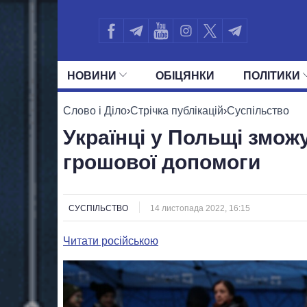
НОВИНИ
ОБIЦЯНКИ
ПОЛIТИКИ
УСІ ПОЛІТИКИ
ПРЕЗИДЕНТ І ОФ
Слово і Діло
›
Стрічка публікацій
›
Суспільство
Українці у Польщі змож
грошової допомоги
СУСПІЛЬСТВО
14 листопада 2022, 16:15
Читати російською