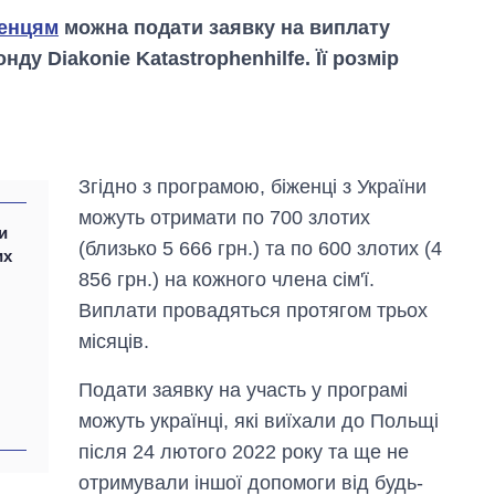
енцям
можна подати заявку на виплату
ду Diakonie Katastrophenhilfe. Її розмір
Згідно з програмою, біженці з України
можуть отримати по 700 злотих
и
(близько 5 666 грн.) та по 600 злотих (4
их
856 грн.) на кожного члена сім'ї.
Як за 10 років
змінилася кількість
Виплати провадяться протягом трьох
вступників на
місяців.
бакалаврат,
магістратуру та
аспірантуру
Подати заявку на участь у програмі
можуть українці, які виїхали до Польщі
після 24 лютого 2022 року та ще не
отримували іншої допомоги від будь-