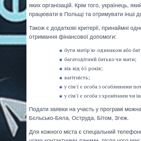
яких організацій. Крім того, українець, яки
працювати в Польщі та отримувати інші д
Також є додаткові критерії, принаймні од
отримання фінансової допомоги:
бути матір'ю-одинаком або ба
багатодітний батько чи мати;
вік від 65 років;
вагітність;
у сім'ї є особа з особливими п
у сім'ї є особа з хронічним чи
Подати заявки на участь у програмі можна
Бєльсько-Бяла, Оструда, Бітом, Згеж.
Для кожного міста є спеціальний телефон
усіма контактними даними, після чого має 