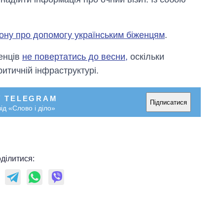
кону про допомогу українським біженцям
.
енців
не повертатись до весни,
оскільки
ритичній інфраструктурі.
У TELEGRAM
Підписатися
ід «Слово і діло»
ділитися: