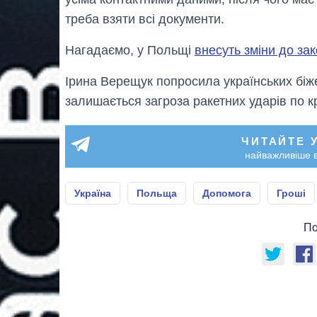
треба взяти всі документи.
Нагадаємо, у Польщі
внесуть зміни до за
Ірина Верещук попросила українських біж
залишається загроза ракетних ударів по к
ЧИТАЙТЕ 
найважливіше в
Україна
Польща
Допомога
Гроші
По