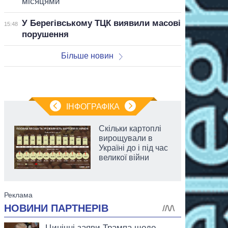
місяцями
У Берегівському ТЦК виявили масові
15:48
порушення
Більше новин
ІНФОГРАФІКА
Скільки картоплі
вирощували в
Україні до і під час
великої війни