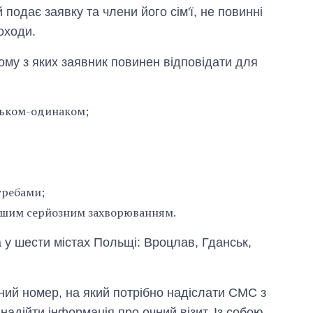
й подає заявку та члени його сім'ї, не повинні
оходи.
ному з яких заявник повинен відповідати для
тьком-одинаком;
отребами;
 іншим серйозним захворюванням.
 у шести містах Польщі: Вроцлав, Гданськ,
ний номер, на який потрібно надіслати СМС з
надійти інформація про очний візит. Із собою