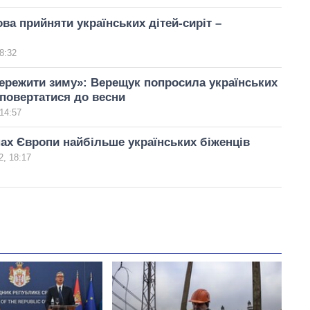
ва прийняти українських дітей-сиріт –
8:32
ережити зиму»: Верещук попросила українських
 повертатися до весни
14:57
нах Європи найбільше українських біженців
, 18:17