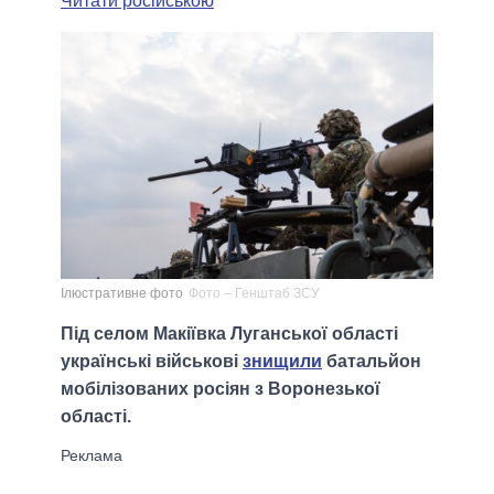
Читати російською
Ілюстративне фото
Фото – Генштаб ЗСУ
Під селом Макіївка Луганської області
українські військові
знищили
батальйон
мобілізованих росіян з Воронезької
області.