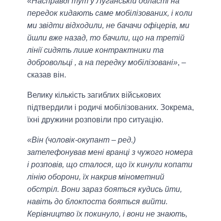
«Насправді тут у Луганській області на
передок кидають саме мобілізованих, і коли
ми звідти відходили, не бачачи офіцерів, ми
йшли вже назад, то бачили, що на третій
лінії сидять лише контрактники та
добровольці , а на передку мобілізовані»
, –
сказав він.
Велику кількість загиблих військових
підтвердили і родичі мобілізованих. Зокрема,
їхні дружини розповіли про ситуацію.
«Він (чоловік-окупант – ред.)
зателефонував мені вранці з чужого номера
і розповів, що сталося, що їх кинули копати
лінію оборони, їх накрив мінометний
обстріл. Вони зараз бояться кудись йти,
навіть до блокпоста бояться вийти.
Керівництво їх покинуло, і вони не знають,