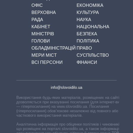
ОФІС
ЕКОНОМІКА
ВЕРХОВНА
КУЛЬТУРА
РАДА
НАУКА
КАБІНЕТ
НАЦІОНАЛЬНА
МІНІСТРІВ
БЕЗПЕКА
ГОЛОВИ
ПОЛІТИКА
ОБЛАДМІНІСТРАЦІЙ
ПРАВО
МЕРИ МІСТ
СУСПІЛЬСТВО
ВСІ ПЕРСОНИ
ФІНАНСИ
info@slovoidilo.ua
Використання будь-яких матеріалів, розміщених на сайті,
дозволяється при вказуванні посилання (для інтернет-видань
— гіперпосилання) на www.slovoidilo.ua. Посилання
(гіперпосилання) обов’язкове незалежно від повного або
часткового використання матеріалів.
Аналітична інформація про обіцянки політиків і чиновників,
що розміщені на порталі slovoidilo.ua, а також інформація про