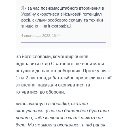
Як за час повномасштабного вторгнення в
Україну скоротився військовий потенціал
росії, скільки особового складу та техніки
знищено – на інфографіці.
4 листопада 2022, 16:44
За його словами, командир обіцяв
відправити їх до Сватового, де вони мали
вступити до лав «тероборони». Проте у ніч з
1 на 2 листопада батальйон привезли до лінії
зіткнення, наказали окопуватися та
готуватися до оборони.
«Нас викинули в посадки, сказали
окопуватися, у нас на батальйон було три
лопати, забезпечення взагалі ніякого не
було. Ми як змогли окопалися, а під ранок