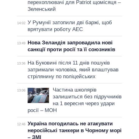
перехоплювачі для Patriot щомісяця –
Зеленський
У Румунії затопили дві баржі, щоб
14:02
врятувати роботу АЕС
Нова Зеландія запровадила нові
13:49
санкції проти росії та її союзників
На Буковині після 11 днів пошуків
13:36
затримали чоловіка, який влаштував
стрілянину по поліцейських
Частина школярів
13:06
залишиться без підручників
на 1 вересня через удари
росії – МОН
Україна погодилась не атакувати
12:46
неросійські танкери в Чорному морі
– ЗМІ