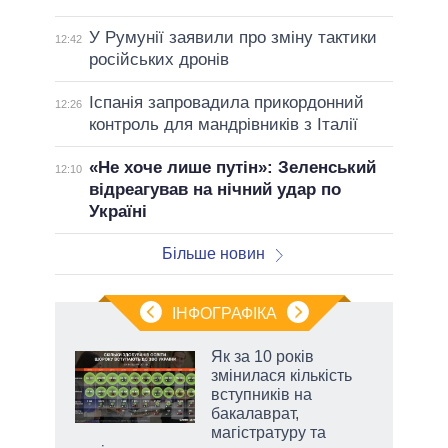
У Румунії заявили про зміну тактики
12:42
російських дронів
Іспанія запровадила прикордонний
12:26
контроль для мандрівників з Італії
«Не хоче лише путін»: Зеленський
12:10
відреагував на нічний удар по
Україні
Більше новин
ІНФОГРАФІКА
Як за 10 років
раїні
змінилася кількість
ої
вступників на
бакалаврат,
магістратуру та