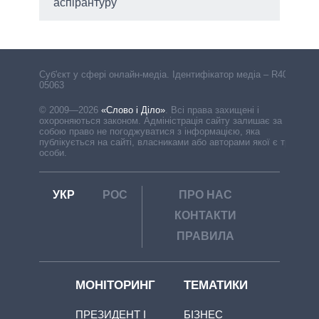
аспірантуру
Cуб'єкт у сфері онлайн-медіа. Ідентифікатор медіа – R40-
05063
© 2009—2026
«Слово і Діло»
.
Всі права захищені і
охороняються законом. Адміністрація сайту залишає за
собою право не погоджуватися з інформацією, яка
публікується на сайті, власниками або авторами якої є треті
особи.
УКР
РОС
ПРО НАС
КОНТАКТИ
ПРАВИЛА
МОНІТОРИНГ
ТЕМАТИКИ
ПРЕЗИДЕНТ І
БІЗНЕС