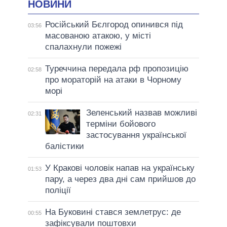
НОВИНИ
Російський Бєлгород опинився під
03:56
масованою атакою, у місті
спалахнули пожежі
Туреччина передала рф пропозицію
02:58
про мораторій на атаки в Чорному
морі
Зеленський назвав можливі
02:31
терміни бойового
застосування української
балістики
У Кракові чоловік напав на українську
01:53
пару, а через два дні сам прийшов до
поліції
На Буковині стався землетрус: де
00:55
зафіксували поштовхи