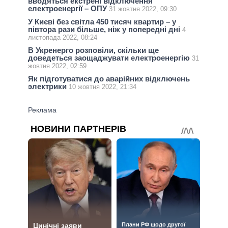
вводяться екстрені відключення
електроенергії – ОПУ
31 жовтня 2022, 09:30
У Києві без світла 450 тисяч квартир – у
півтора рази більше, ніж у попередні дні
4
листопада 2022, 08:24
В Укренерго розповіли, скільки ще
доведеться заощаджувати електроенергію
31
жовтня 2022, 02:59
Як підготуватися до аварійних відключень
электрики
10 жовтня 2022, 21:34