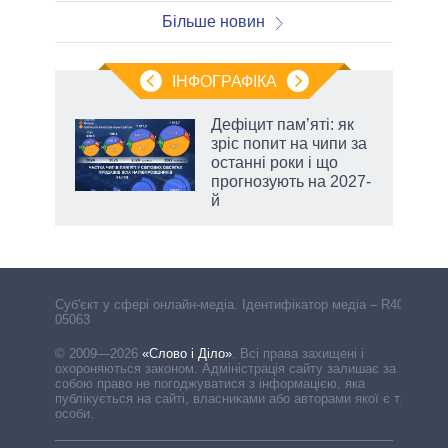
Більше новин
ІНФОГРАФІКА
Дефіцит пам’яті: як
раїні
зріс попит на чипи за
ої
останні роки і що
прогнозують на 2027-
й
аспі
Cуб'єкт у сфері онлайн-медіа. Ідентифікатор медіа – R40-
05063
© 2009—2026
«Слово і Діло»
.
Всі права захищені і
охороняються законом. Адміністрація сайту залишає за
собою право не погоджуватися з інформацією, яка
публікується на сайті, власниками або авторами якої є треті
особи.