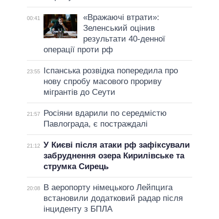
«Вражаючі втрати»:
00:41
Зеленський оцінив
результати 40-денної
операції проти рф
Іспанська розвідка попередила про
23:55
нову спробу масового прориву
мігрантів до Сеути
Росіяни вдарили по середмістю
21:57
Павлограда, є постраждалі
У Києві після атаки рф зафіксували
21:12
забруднення озера Кирилівське та
струмка Сирець
В аеропорту німецького Лейпцига
20:08
встановили додатковий радар після
інциденту з БПЛА