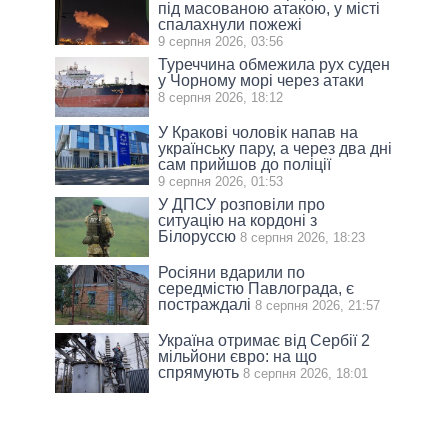
під масованою атакою, у місті
спалахнули пожежі
9 серпня 2026, 03:56
Туреччина обмежила рух суден
у Чорному морі через атаки
8 серпня 2026, 18:12
У Кракові чоловік напав на
українську пару, а через два дні
сам прийшов до поліції
9 серпня 2026, 01:53
У ДПСУ розповіли про
ситуацію на кордоні з
Білоруссю
8 серпня 2026, 18:23
Росіяни вдарили по
середмістю Павлограда, є
постраждалі
8 серпня 2026, 21:57
Україна отримає від Сербії 2
мільйони євро: на що
спрямують
8 серпня 2026, 18:01