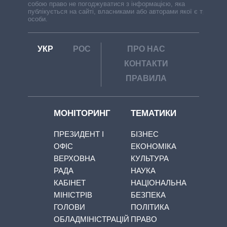
собою право не погоджуватися з інформацією, яка
публікується на сайті, власниками або авторами якої є треті
особи.
УКР
РОС
ПРО НАС
КОНТАКТИ
ПРАВИЛА
МОНІТОРИНГ
ТЕМАТИКИ
ПРЕЗИДЕНТ І
БІЗНЕС
ОФІС
ЕКОНОМІКА
ВЕРХОВНА
КУЛЬТУРА
РАДА
НАУКА
КАБІНЕТ
НАЦІОНАЛЬНА
МІНІСТРІВ
БЕЗПЕКА
ГОЛОВИ
ПОЛІТИКА
ОБЛАДМІНІСТРАЦІЙ
ПРАВО