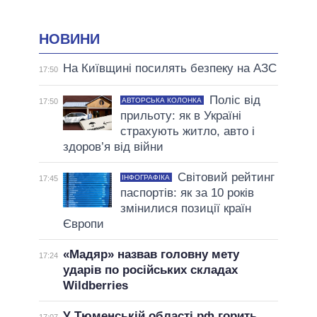
НОВИНИ
На Київщині посилять безпеку на АЗС
17:50
Поліс від
АВТОРСЬКА КОЛОНКА
17:50
прильоту: як в Україні
страхують житло, авто і
здоров’я від війни
Світовий рейтинг
ІНФОГРАФІКА
17:45
паспортів: як за 10 років
змінилися позиції країн
Європи
«Мадяр» назвав головну мету
17:24
ударів по російських складах
Wildberries
У Тюменській області рф горить
17:07