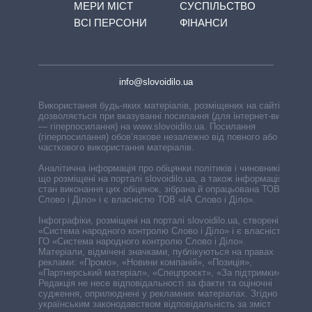
МЕРИ МІСТ
СУСПІЛЬСТВО
ВСІ ПЕРСОНИ
ФІНАНСИ
info@slovoidilo.ua
Використання будь-яких матеріалів, розміщених на сайті,
дозволяється при вказуванні посилання (для інтернет-видань
— гіперпосилання) на www.slovoidilo.ua. Посилання
(гіперпосилання) обов’язкове незалежно від повного або
часткового використання матеріалів.
Аналітична інформація про обіцянки політиків і чиновників,
що розміщені на порталі slovoidilo.ua, а також інформація про
стан виконання цих обіцянок, зібрана й опрацьована ТОВ «ІА
Слово і Діло» і є власністю ТОВ «ІА Слово і Діло».
Інфографіки, розміщені на порталі slovoidilo.ua, створені ГО
«Система народного контролю Слово і Діло» і є власністю
ГО «Система народного контролю Слово і Діло».
Матеріали, відмічені значками, публікуються на правах
реклами: «Промо», «Новини компаній», «Позиція»,
«Партнерський матеріал», «Спецпроєкт», «За підтримки».
Редакція не несе відповідальності за факти та оціночні
судження, оприлюднені у рекламних матеріалах. Згідно з
українським законодавством відповідальність за зміст