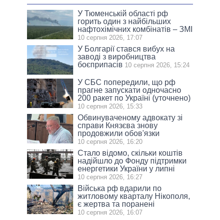
У Тюменській області рф
горить один з найбільших
нафтохімічних комбінатів – ЗМІ
10 серпня 2026, 17:07
У Болгарії стався вибух на
заводі з виробництва
боєприпасів
10 серпня 2026, 15:24
У СБС попередили, що рф
прагне запускати одночасно
200 ракет по Україні (уточнено)
10 серпня 2026, 15:33
Обвинуваченому адвокату зі
справи Князєва знову
продовжили обов'язки
10 серпня 2026, 16:20
Стало відомо, скільки коштів
надійшло до Фонду підтримки
енергетики України у липні
10 серпня 2026, 16:27
Війська рф вдарили по
житловому кварталу Нікополя,
є жертва та поранені
10 серпня 2026, 16:07