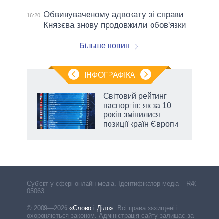
Обвинуваченому адвокату зі справи
16:20
Князєва знову продовжили обов'язки
Більше новин
ІНФОГРАФІКА
Світовий рейтинг
ть
паспортів: як за 10
років змінилися
позиції країн Європи
Cуб'єкт у сфері онлайн-медіа. Ідентифікатор медіа – R40-
05063
© 2009—2026
«Слово і Діло»
.
Всі права захищені і
охороняються законом. Адміністрація сайту залишає за