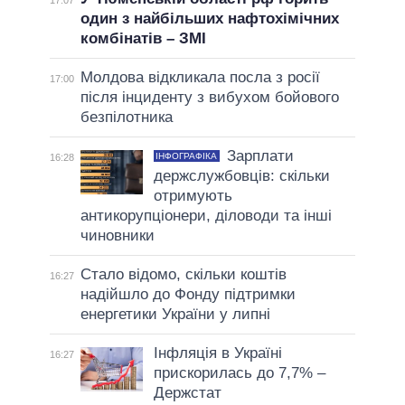
один з найбільших нафтохімічних
комбінатів – ЗМІ
Молдова відкликала посла з росії
17:00
після інциденту з вибухом бойового
безпілотника
Зарплати
ІНФОГРАФІКА
16:28
держслужбовців: скільки
отримують
антикорупціонери, діловоди та інші
чиновники
Стало відомо, скільки коштів
16:27
надійшло до Фонду підтримки
енергетики України у липні
Інфляція в Україні
16:27
прискорилась до 7,7% –
Держстат