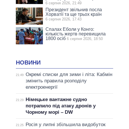
6 серпня 2026, 21:49
Президент звільнив посла
Хорватії та ще трьох країн
6 серпня 2026, 17:43
Спалах Еболи у Конго:
кількість жертв перевищила
1800 осіб
6 серпня 2026, 18:50
НОВИНИ
Окремі списки для зими і літа: Кабмін
21:49
змінить правила розподілу
електроенергії
Німецьке вантажне судно
21:29
потрапило під атаку дронів у
Чорному морі – DW
Росія у липні збільшила видобуток
21:25