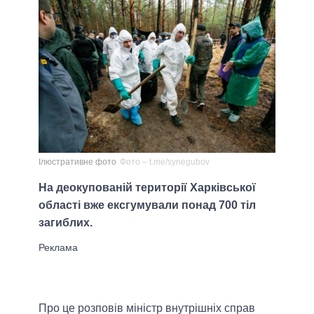
Ілюстративне фото
Фото – t.me/synegubov
На деокупованій території Харківської
області вже ексгумували понад 700 тіл
загиблих.
Про це розповів міністр внутрішніх справ