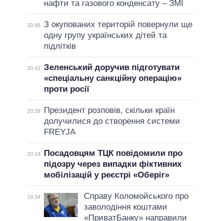
нафти та газового конденсату – ЗМІ
З окупованих територій повернули ще
20:46
одну групу українських дітей та
підлітків
Зеленський доручив підготувати
20:41
«спеціальну санкційну операцію»
проти росії
Президент розповів, скільки країн
20:39
долучилися до створення системи
FREYJA
Посадовцям ТЦК повідомили про
20:14
підозру через випадки фіктивних
мобілізацій у реєстрі «Оберіг»
Справу Коломойського про
19:34
заволодіння коштами
«ПриватБанку» направили