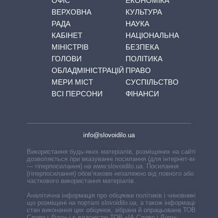
ОФІС
ЕКОНОМІКА
ВЕРХОВНА
КУЛЬТУРА
РАДА
НАУКА
КАБІНЕТ
НАЦІОНАЛЬНА
МІНІСТРІВ
БЕЗПЕКА
ГОЛОВИ
ПОЛІТИКА
ОБЛАДМІНІСТРАЦІЙ
ПРАВО
МЕРИ МІСТ
СУСПІЛЬСТВО
ВСІ ПЕРСОНИ
ФІНАНСИ
info@slovoidilo.ua
Використання будь-яких матеріалів, розміщених на сайті,
дозволяється при вказуванні посилання (для інтернет-видань
— гіперпосилання) на www.slovoidilo.ua. Посилання
(гіперпосилання) обов’язкове незалежно від повного або
часткового використання матеріалів.
Аналітична інформація про обіцянки політиків і чиновників,
що розміщені на порталі slovoidilo.ua, а також інформація про
стан виконання цих обіцянок, зібрана й опрацьована ТОВ «ІА
Слово і Діло» і є власністю ТОВ «ІА Слово і Діло».