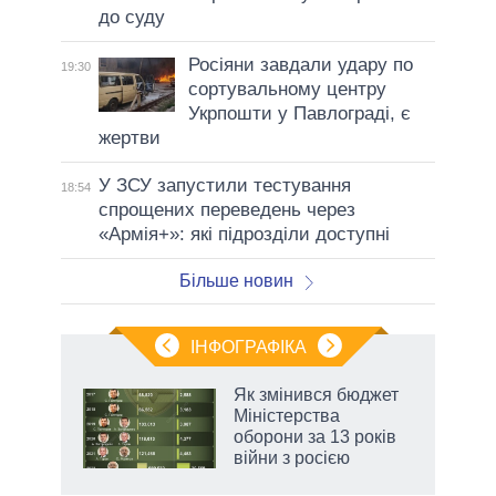
до суду
Росіяни завдали удару по
19:30
сортувальному центру
Укрпошти у Павлограді, є
жертви
У ЗСУ запустили тестування
18:54
спрощених переведень через
«Армія+»: які підрозділи доступні
Більше новин
ІНФОГРАФІКА
Як змінився бюджет
 за
Міністерства
асть
оборони за 13 років
війни з росією