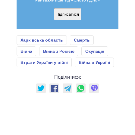
найважливіше від «Слово і діло»
Підписатися
Харківська область
Смерть
Війна
Війна з Росією
Окупація
Втрати України у війні
Війна в Україні
Поділитися: