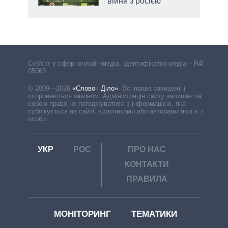
війни з росією
Cуб'єкт у сфері онлайн-медіа. Ідентифікатор медіа – R40-
05063
© 2009—2026
«Слово і Діло»
.
Всі права захищені і
охороняються законом. Адміністрація сайту залишає за
собою право не погоджуватися з інформацією, яка
публікується на сайті, власниками або авторами якої є треті
особи.
УКР
РОС
ПРО НАС
КОНТАКТИ
ПРАВИЛА
МОНІТОРИНГ
ТЕМАТИКИ