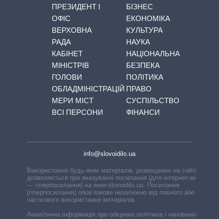
ПРЕЗИДЕНТ І
БІЗНЕС
ОФІС
ЕКОНОМІКА
ВЕРХОВНА
КУЛЬТУРА
РАДА
НАУКА
КАБІНЕТ
НАЦІОНАЛЬНА
МІНІСТРІВ
БЕЗПЕКА
ГОЛОВИ
ПОЛІТИКА
ОБЛАДМІНІСТРАЦІЙ
ПРАВО
МЕРИ МІСТ
СУСПІЛЬСТВО
ВСІ ПЕРСОНИ
ФІНАНСИ
info@slovoidilo.ua
Використання будь-яких матеріалів, розміщених на сайті,
дозволяється при вказуванні посилання (для інтернет-видань
— гіперпосилання) на www.slovoidilo.ua. Посилання
(гіперпосилання) обов’язкове незалежно від повного або
часткового використання матеріалів.
Аналітична інформація про обіцянки політиків і чиновників,