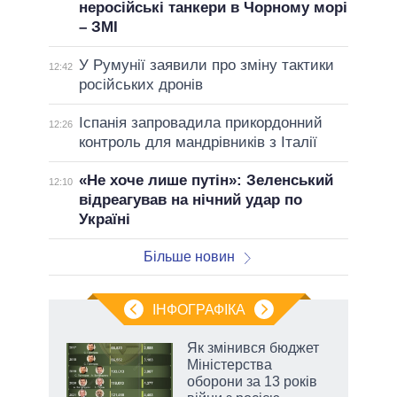
неросійські танкери в Чорному морі
– ЗМІ
У Румунії заявили про зміну тактики
12:42
російських дронів
Іспанія запровадила прикордонний
12:26
контроль для мандрівників з Італії
«Не хоче лише путін»: Зеленський
12:10
відреагував на нічний удар по
Україні
Більше новин
ІНФОГРАФІКА
Як змінився бюджет
ть
Міністерства
оборони за 13 років