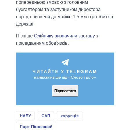
попередньою змовою з головним
бухгалтером та заступником директора
порту, призвели до майже 1,5 млн грн збитків
державі.
Пізніше
Олійнику визначили заставу
з
покладанням обов'язків.
ЧИТАЙТЕ У TELEGRAM
найважливіше від «Слово і діло»
Підписатися
НАБУ
САП
корупція
Порт Південний