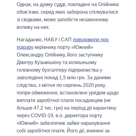
Однак, на думку судді, покладені на Олійника
обов'язки, серед яких заборона спілкуватися
зі свідками, може запобігти незаконному
впливу на них.
Нагадаємо, НАБУ і САП
повідомили про
підозру
керівнику порту «Южний»
Олександру Олійнику, його заступнику
Дмитру Кузьмішкіну та колишньому
головному бухгалтеру підприємства у
заволодінні понад 1,5 млн грн. За даними
слідства, з квітня по серпень 2020 року,
попри обмеження, встановлені урядом щодо
виплати заробітної плати посадовцям (не
більше 47,2 тис. грн) на період дії карантину
через COVID-19, в.о. директора порту
«Южний» забезпечив зайве нарахування
собі заробітної плати. Його дії, вчинені за