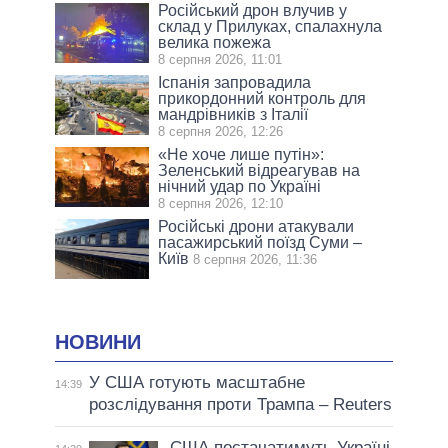
Російський дрон влучив у
склад у Прилуках, спалахнула
велика пожежа
8 серпня 2026, 11:01
Іспанія запровадила
прикордонний контроль для
мандрівників з Італії
8 серпня 2026, 12:26
«Не хоче лише путін»:
Зеленський відреагував на
нічний удар по Україні
8 серпня 2026, 12:10
Російські дрони атакували
пасажирський поїзд Суми –
Київ
8 серпня 2026, 11:36
НОВИНИ
У США готують масштабне
14:39
розслідування проти Трампа – Reuters
США постачатимуть Україні