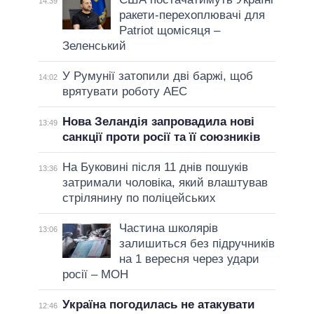
14:39
ракети-перехоплювачі для
Patriot щомісяця –
Зеленський
У Румунії затопили дві баржі, щоб
14:02
врятувати роботу АЕС
Нова Зеландія запровадила нові
13:49
санкції проти росії та її союзників
На Буковині після 11 днів пошуків
13:36
затримали чоловіка, який влаштував
стрілянину по поліцейських
Частина школярів
13:06
залишиться без підручників
на 1 вересня через удари
росії – МОН
Україна погодилась не атакувати
12:46