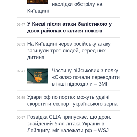
наслідки обстрілу на
Київщині
У Києві після атаки балістикою у
03:47
двох районах сталися пожежі
На Київщині через російську атаку
02:53
загинули троє людей, серед них
дитина
Частину військових з полку
02:41
«Скеля» почали переводити
в інші підрозділи – ЗМІ
Удари рф по портах можуть удвічі
01:59
скоротити експорт українського зерна
Розвідка США припускає, що дрон,
00:57
знайдений біля літака України в
Лейпцигу, міг належати рф – WSJ