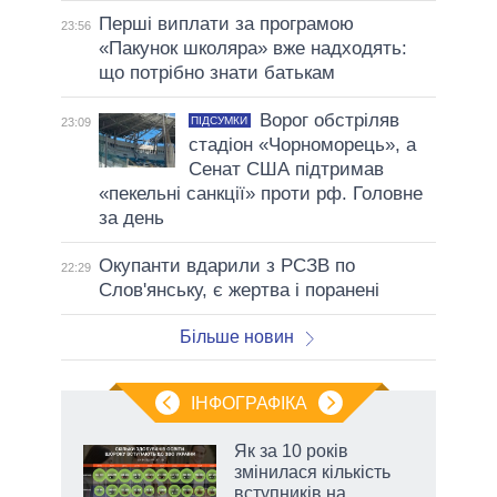
Перші виплати за програмою
23:56
«Пакунок школяра» вже надходять:
що потрібно знати батькам
Ворог обстріляв
ПІДСУМКИ
23:09
стадіон «Чорноморець», а
Сенат США підтримав
«пекельні санкції» проти рф. Головне
за день
Окупанти вдарили з РСЗВ по
22:29
Слов'янську, є жертва і поранені
Більше новин
ІНФОГРАФІКА
 як
Як за 10 років
и за
змінилася кількість
вступників на