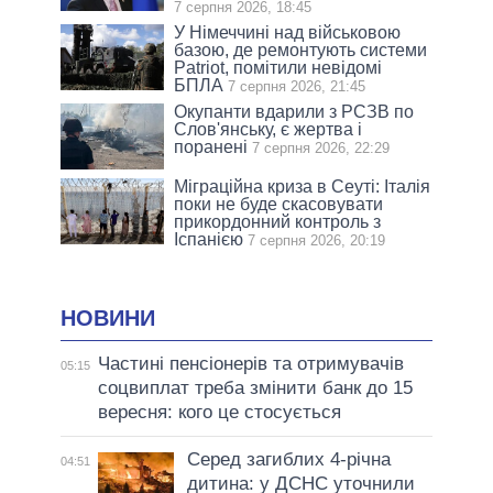
7 серпня 2026, 18:45
У Німеччині над військовою
базою, де ремонтують системи
Patriot, помітили невідомі
БПЛА
7 серпня 2026, 21:45
Окупанти вдарили з РСЗВ по
Слов'янську, є жертва і
поранені
7 серпня 2026, 22:29
Міграційна криза в Сеуті: Італія
поки не буде скасовувати
прикордонний контроль з
Іспанією
7 серпня 2026, 20:19
НОВИНИ
Частині пенсіонерів та отримувачів
05:15
соцвиплат треба змінити банк до 15
вересня: кого це стосується
Серед загиблих 4-річна
04:51
дитина: у ДСНС уточнили