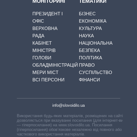
МОНІТОРИНГ
ТЕМАТИКИ
ПРЕЗИДЕНТ І
БІЗНЕС
ОФІС
ЕКОНОМІКА
ВЕРХОВНА
КУЛЬТУРА
РАДА
НАУКА
КАБІНЕТ
НАЦІОНАЛЬНА
МІНІСТРІВ
БЕЗПЕКА
ГОЛОВИ
ПОЛІТИКА
ОБЛАДМІНІСТРАЦІЙ
ПРАВО
МЕРИ МІСТ
СУСПІЛЬСТВО
ВСІ ПЕРСОНИ
ФІНАНСИ
info@slovoidilo.ua
Використання будь-яких матеріалів, розміщених на сайті,
дозволяється при вказуванні посилання (для інтернет-видань
— гіперпосилання) на www.slovoidilo.ua. Посилання
(гіперпосилання) обов’язкове незалежно від повного або
часткового використання матеріалів.