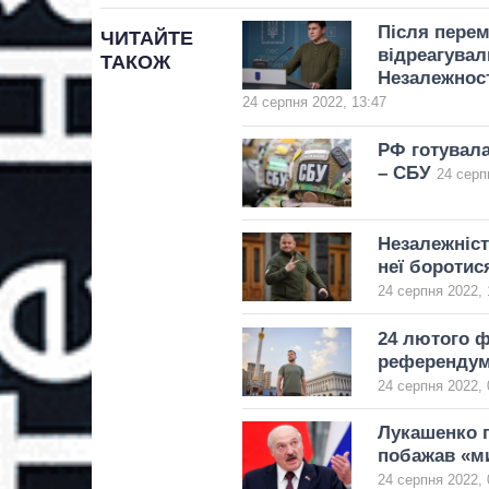
Після перем
ЧИТАЙТЕ
відреагувал
ТАКОЖ
Незалежнос
24 серпня 2022, 13:47
РФ готувала
– СБУ
24 серп
Незалежніст
неї боротис
24 серпня 2022, 
24 лютого ф
референдум
24 серпня 2022, 
Лукашенко п
побажав «ми
24 серпня 2022, 