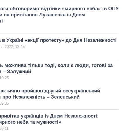
оги обговоримо відтінки «мирного неба»: в ОПУ
и на привітання Лукашенка із Днем
ті
 в Україні «акції протесту» до Дня Незалежності
ня 2022, 13:45
ь можлива тільки тоді, коли є люди, готові за
я – Залужний
10:25
актично пройшов другий всеукраїнський
 про Незалежність – Зеленський
09:35
ривітав українців із Днем Незалежності:
рного неба та мужності»
09:11