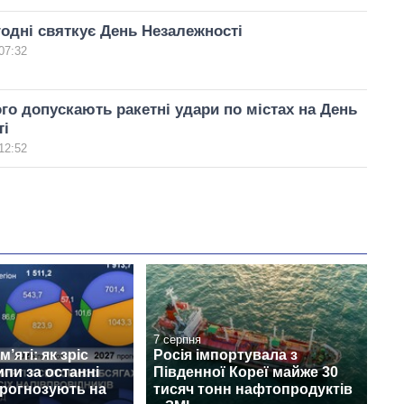
годні святкує День Незалежності
07:32
го допускають ракетні удари по містах на День
ті
12:52
7 серпня
’яті: як зріс
Росія імпортувала з
ипи за останні
Південної Кореї майже 30
прогнозують на
тисяч тонн нафтопродуктів