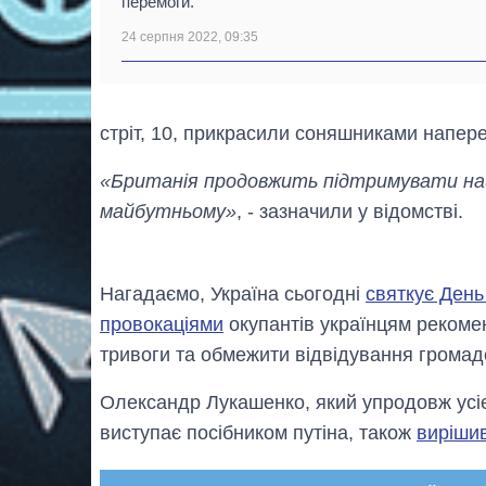
перемоги.
24 серпня 2022, 09:35
стріт, 10, прикрасили соняшниками напер
«Британія продовжить підтримувати наших
майбутньому»
, - зазначили у відомстві.
Нагадаємо, Україна сьогодні
святкує День
провокаціями
окупантів українцям рекомен
тривоги та обмежити відвідування громадс
Олександр Лукашенко, який упродовж усіє
виступає посібником путіна, також
вирішив