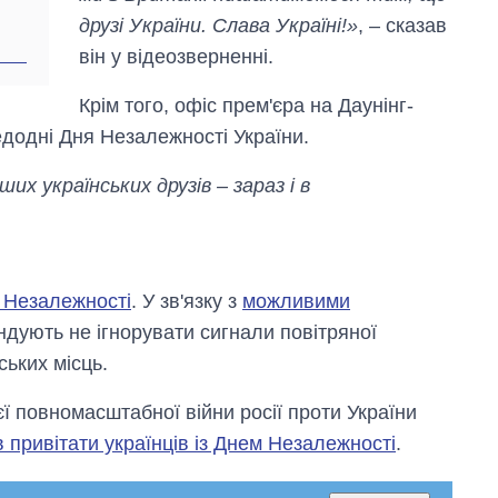
друзі України. Слава Україні!»
, – сказав
він у відеозверненні.
Крім того, офіс прем'єра на Даунінг-
едодні Дня Незалежності України.
 українських друзів – зараз і в
 Незалежності
. У зв'язку з
можливими
дують не ігнорувати сигнали повітряної
ьких місць.
ї повномасштабної війни росії проти України
 привітати українців із Днем Незалежності
.