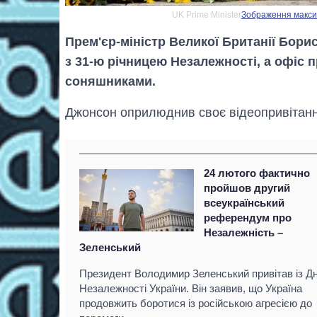
UK Prime Minister
Зображення максима
Прем'єр-міністр Великої Британії Бори
з 31-ю річницею Незалежності, а офіс 
соняшниками.
Джонсон оприлюднив своє відеопривітання 
24 лютого фактично
пройшов другий
всеукраїнський
референдум про
Незалежність –
Зеленський
Президент Володимир Зеленський привітав із Д
Незалежності України. Він заявив, що Україна
продовжить боротися із російською агресією до