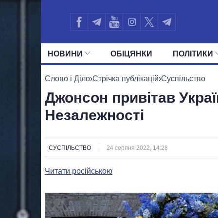
НОВИНИ
ОБIЦЯНКИ
ПОЛIТИКИ
УСІ ПОЛІТИКИ
ПРЕЗИДЕНТ І ОФ
Слово і Діло
›
Стрічка публікацій
›
Суспільство
Джонсон привітав Украї
Незалежності
СУСПІЛЬСТВО
24 серпня 2022, 14:28
Читати російською