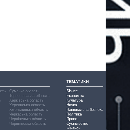
ТЕМАТИКИ
асть
Сумська область
Бізнес
Тернопільська область
Економіка
ь
Харківська область
Культура
Херсонська область
Наука
Хмельницька область
Національна безпека
Черкаська область
Політика
Чернівецька область
Право
Чернігівська область
Суспільство
Фінанси