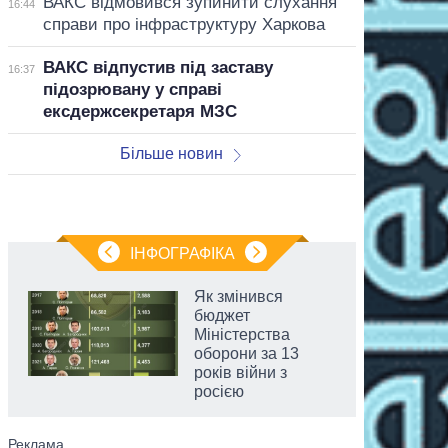
ВАКС відмовився зупинити слухання
16:44
справи про інфраструктуру Харкова
ВАКС відпустив під заставу
16:37
підозрювану у справі
ексдержсекретаря МЗС
Більше новин
ІНФОГРАФІКА
Як змінився
бюджет
Міністерства
оборони за 13
років війни з
росією