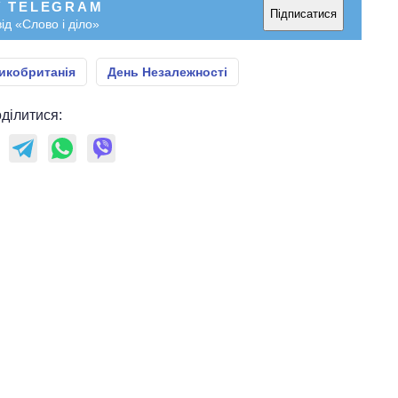
У TELEGRAM
Підписатися
ід «Слово і діло»
икобританія
День Незалежності
ділитися: