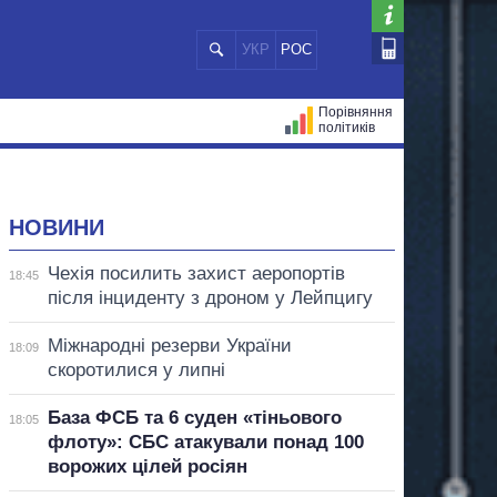
УКР
РОС
Порівняння
політиків
ЦІЙ
МЕРИ МІСТ
ВСІ ПЕРСОНИ
НОВИНИ
Чехія посилить захист аеропортів
18:45
після інциденту з дроном у Лейпцигу
Міжнародні резерви України
18:09
скоротилися у липні
База ФСБ та 6 суден «тіньового
18:05
флоту»: СБС атакували понад 100
ворожих цілей росіян