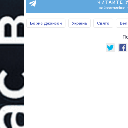
ЧИТАЙТЕ 
найважливіше в
Борис Джонсон
Україна
Свято
Вел
По