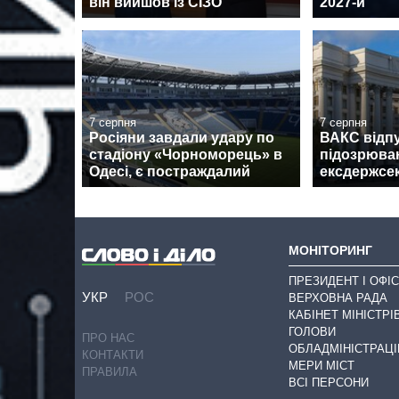
він вийшов із СІЗО
2027-й
7 серпня
7 серпня
Росіяни завдали удару по
ВАКС відпу
стадіону «Чорноморець» в
підозрюван
Одесі, є постраждалий
ексдержсе
МОНІТОРИНГ
ПРЕЗИДЕНТ І ОФІС
УКР
РОС
ВЕРХОВНА РАДА
КАБІНЕТ МІНІСТРІ
ГОЛОВИ
ПРО НАС
ОБЛАДМІНІСТРАЦІ
КОНТАКТИ
МЕРИ МІСТ
ПРАВИЛА
ВСІ ПЕРСОНИ