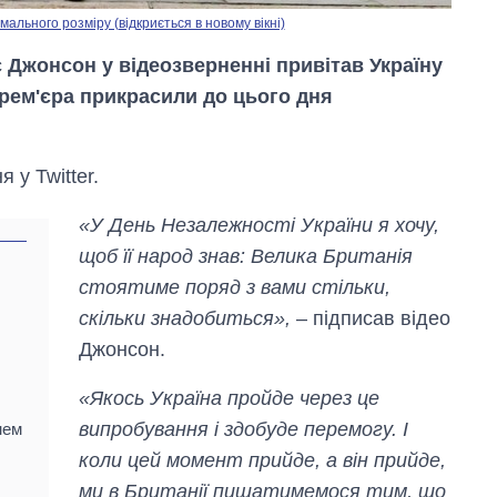
льного розміру (відкриється в новому вікні)
с Джонсон у відеозверненні привітав Україну
прем'єра прикрасили до цього дня
у Twitter.
«У День Незалежності України я хочу,
щоб її народ знав: Велика Британія
стоятиме поряд з вами стільки,
скільки знадобиться»,
– підписав відео
Вісім масованих
Джонсон.
ударів по Україні
за літо: Київ та
область стали
«Якось Україна пройде через це
головною ціллю
випробування і здобуде перемогу. І
нем
рф
коли цей момент прийде, а він прийде,
ми в Британії пишатимемося тим, що