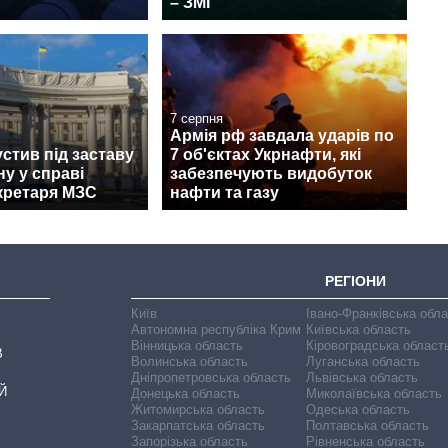
– ЗМІ
7 серпня
Армія рф завдала ударів по
стив під заставу
7 об'єктах Укрнафти, які
у у справі
забезпечують видобуток
кретаря МЗС
нафти та газу
РЕГІОНИ
Київ
Івано-Франківська обл
Автономна республіка Крим
Київська область
Вінницька область
Кіровоградська област
В
Волинська область
Луганська область
Дніпропетровська область
Львівська область
Й
Донецька область
Миколаївська область
Житомирська область
Одеська область
Закарпатська область
Полтавська область
Запорізька область
Рівненська область