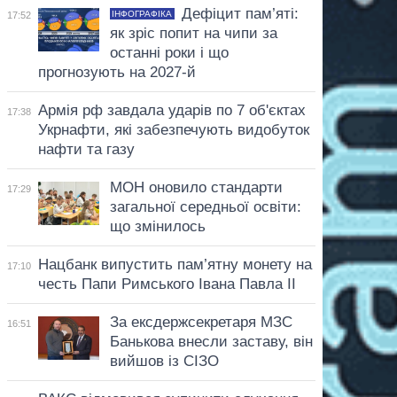
Дефіцит пам’яті:
ІНФОГРАФІКА
17:52
як зріс попит на чипи за
останні роки і що
прогнозують на 2027-й
Армія рф завдала ударів по 7 об'єктах
17:38
Укрнафти, які забезпечують видобуток
нафти та газу
МОН оновило стандарти
17:29
загальної середньої освіти:
що змінилось
Нацбанк випустить пам’ятну монету на
17:10
честь Папи Римського Івана Павла II
За ексдержсекретаря МЗС
16:51
Банькова внесли заставу, він
вийшов із СІЗО