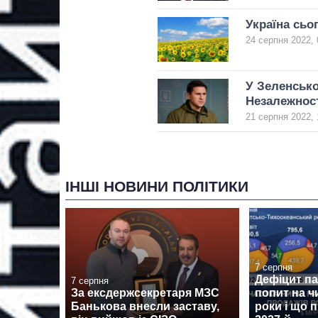
Україна сьо
24 серпня 2022, 
У Зеленсько
Незалежнос
21 серпня 2022, 
ІНШІ НОВИНИ ПОЛІТИКИ
7 серпня
Дефіцит пам
7 серпня
За ексдержсекретаря МЗС
попит на ч
Банькова внесли заставу,
роки і що 