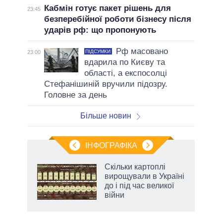
Кабмін готує пакет рішень для
23:45
безперебійної роботи бізнесу після
ударів рф: що пропонують
Рф масовано
ПІДСУМКИ
23:00
вдарила по Києву та
області, а експосолці
Стефанішиній вручили підозру.
Головне за день
Більше новин
ІНФОГРАФІКА
и на
Скільки картоплі
вирощували в Україні
а
до і під час великої
війни