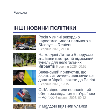
ІНШІ НОВИНИ ПОЛІТИКИ
Росія у липні рекордно
наростила імпорт пального з
Білорусі – Reuters
5 серпня 2026, 21:00
На кордоні Литви з Білоруссю
знайшли вже третій підземний
тунель для нелегальних
мігрантів
6 серпня 2026, 00:58
Зеленський припустив, що
союзники можуть навмисно не
давати Україні ракети до Patriot
5 серпня 2026, 19:15
США відновили повноцінний
обмін розвідданими з Україною
– Politico
6 серпня 2026, 09:12
У Молдові виявили уламки