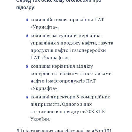
Серед тих осіб, кому оголосили про
підозру
:
колишній голова правління ПАТ
«Укрнафта»;
колишня заступниця керівника
управління з продажу нафти, газу та
продуктів нафто і газопереробки
ПАТ «Укрнафта»;
колишня керівниця відділу
контролю за обліком та поставками
нафти і нафтопродуктів ПАТ
«Укрнафта»;
колишні директори 5 комерційних
підприємств. Одного з них
затримано в порядку ст.208 КПК
України.
Дії підозрюваних кваліфіковані за ч.5 ст.191