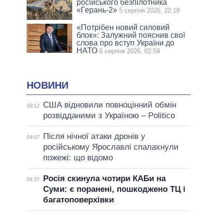
російського безпілотника
«Герань-2»
5 серпня 2026, 22:18
«Потрібен новий силовий
блок»: Залужний пояснив свої
слова про вступ України до
НАТО
6 серпня 2026, 02:59
НОВИНИ
США відновили повноцінний обмін
09:12
розвідданими з Україною – Politico
Після нічної атаки дронів у
04:57
російському Ярославлі спалахнули
пожежі: що відомо
Росія скинула чотири КАБи на
04:37
Суми: є поранені, пошкоджено ТЦ і
багатоповерхівки