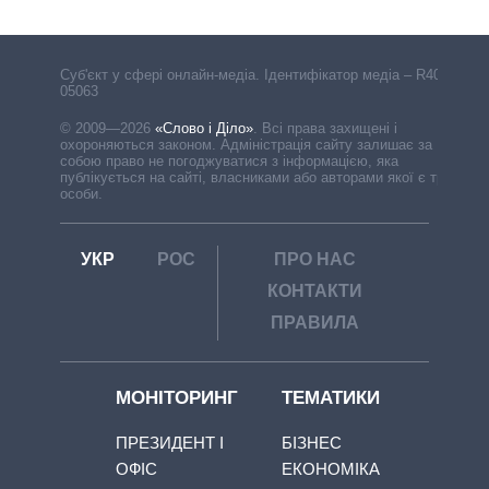
Cуб'єкт у сфері онлайн-медіа. Ідентифікатор медіа – R40-
05063
© 2009—2026
«Слово і Діло»
.
Всі права захищені і
охороняються законом. Адміністрація сайту залишає за
собою право не погоджуватися з інформацією, яка
публікується на сайті, власниками або авторами якої є треті
особи.
УКР
РОС
ПРО НАС
КОНТАКТИ
ПРАВИЛА
МОНІТОРИНГ
ТЕМАТИКИ
ПРЕЗИДЕНТ І
БІЗНЕС
ОФІС
ЕКОНОМІКА