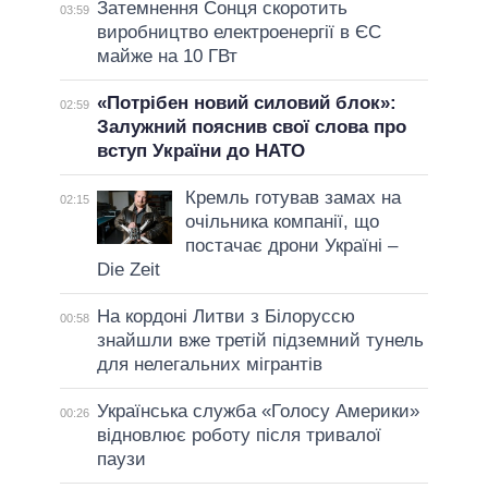
Затемнення Сонця скоротить
03:59
виробництво електроенергії в ЄС
майже на 10 ГВт
«Потрібен новий силовий блок»:
02:59
Залужний пояснив свої слова про
вступ України до НАТО
Кремль готував замах на
02:15
очільника компанії, що
постачає дрони Україні –
Die Zeit
На кордоні Литви з Білоруссю
00:58
знайшли вже третій підземний тунель
для нелегальних мігрантів
Українська служба «Голосу Америки»
00:26
відновлює роботу після тривалої
паузи