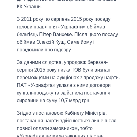
КК України.
З 2011 року по серпень 2015 року посаду
голови правління «Укрнафти» обіймав
бельгієць Пітер Ванхеке. Після цього посаду
обіймав Олексій Кущ. Саме йому і
повідомили про підозру.
За даними слідства, упродовж березня-
серпня 2015 року низка ТОВ були визнані
переможцями на аукціонах з продажу нафти.
ПАТ «Укрнафта» уклала з ними договори
купівлі-продажу та здійснила постачання
сировини на суму 10,7 млрд грн.
Згідно з постановою Кабінету Міністрів,
постачання нафти здійснюється лише після
повної оплати замовником, тобто
«Укрнафта» не мала законних підстав