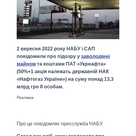
2 вересня 2022 року НАБУ і САП
повідомили про підозру у
заволодінні
майном
та коштами ПАТ «Укрнафта»
(50%+1 акція належать державній НАК
«Нафтогаз України») на суму понад 13,3
млрд грн 8 особам.
Про це повідомляє пресслужба НАБУ.