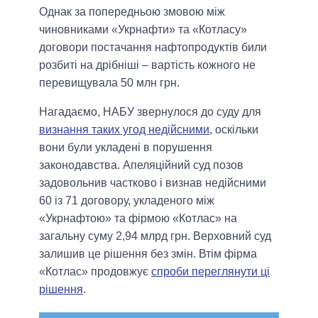
Однак за попередньою змовою між
чиновниками «Укрнафти» та «Котласу»
договори постачання нафтопродуктів били
розбиті на дрібніші – вартість кожного не
перевищувала 50 млн грн.
Нагадаємо, НАБУ звернулося до суду для
визнання таких угод недійсними
, оскільки
вони були укладені в порушення
законодавства. Апеляційний суд позов
задовольнив частково і визнав недійсними
60 із 71 договору, укладеного між
«Укрнафтою» та фірмою «Котлас» на
загальну суму 2,94 млрд грн. Верховний суд
залишив це рішення без змін. Втім фірма
«Котлас» продовжує
спроби переглянути ці
рішення
.