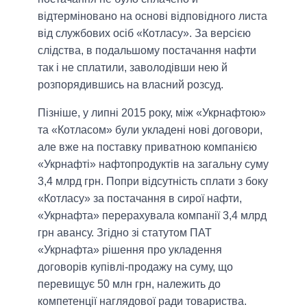
відтерміновано на основі відповідного листа
від службових осіб «Котласу». За версією
слідства, в подальшому постачання нафти
так і не сплатили, заволодівши нею й
розпорядившись на власний розсуд.
Пізніше, у липні 2015 року, між «Укрнафтою»
та «Котласом» були укладені нові договори,
але вже на поставку приватною компанією
«Укрнафті» нафтопродуктів на загальну суму
3,4 млрд грн. Попри відсутність сплати з боку
«Котласу» за постачання в сирої нафти,
«Укрнафта» перерахувала компанії 3,4 млрд
грн авансу. Згідно зі статутом ПАТ
«Укрнафта» рішення про укладення
договорів купівлі-продажу на суму, що
перевищує 50 млн грн, належить до
компетенції наглядової ради товариства.