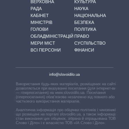
ВЕРХОВНА
КУЛЬТУРА
РАДА
НАУКА
КАБІНЕТ
НАЦІОНАЛЬНА
МІНІСТРІВ
БЕЗПЕКА
ГОЛОВИ
ПОЛІТИКА
ОБЛАДМІНІСТРАЦІЙ
ПРАВО
МЕРИ МІСТ
СУСПІЛЬСТВО
ВСІ ПЕРСОНИ
ФІНАНСИ
info@slovoidilo.ua
Використання будь-яких матеріалів, розміщених на сайті,
дозволяється при вказуванні посилання (для інтернет-видань
— гіперпосилання) на www.slovoidilo.ua. Посилання
(гіперпосилання) обов’язкове незалежно від повного або
часткового використання матеріалів.
Аналітична інформація про обіцянки політиків і чиновників,
що розміщені на порталі slovoidilo.ua, а також інформація про
стан виконання цих обіцянок, зібрана й опрацьована ТОВ «ІА
Слово і Діло» і є власністю ТОВ «ІА Слово і Діло».