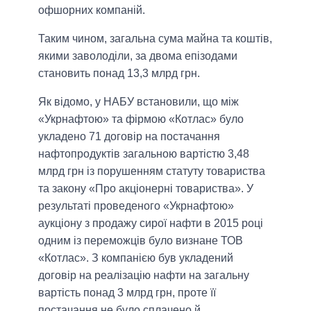
офшорних компаній.
Таким чином, загальна сума майна та коштів,
якими заволоділи, за двома епізодами
становить понад 13,3 млрд грн.
Як відомо, у НАБУ встановили, що між
«Укрнафтою» та фірмою «Котлас» було
укладено 71 договір на постачання
нафтопродуктів загальною вартістю 3,48
млрд грн із порушенням статуту товариства
та закону «Про акціонерні товариства». У
результаті проведеного «Укрнафтою»
аукціону з продажу сирої нафти в 2015 році
одним із переможців було визнане ТОВ
«Котлас». З компанією був укладений
договір на реалізацію нафти на загальну
вартість понад 3 млрд грн, проте її
постачання не було сплачено й