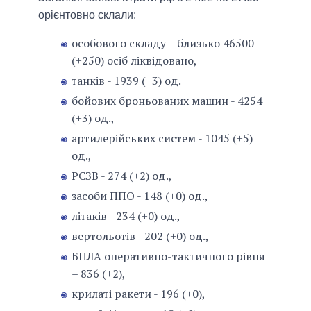
орієнтовно склали:
особового складу – близько 46500
(+250) осіб ліквідовано,
танків - 1939 (+3) од.
бойових броньованих машин - 4254
(+3) од.,
артилерійських систем - 1045 (+5)
од.,
РСЗВ - 274 (+2) од.,
засоби ППО - 148 (+0) од.,
літаків - 234 (+0) од.,
вертольотів - 202 (+0) од.,
БПЛА оперативно-тактичного рівня
– 836 (+2),
крилаті ракети - 196 (+0),