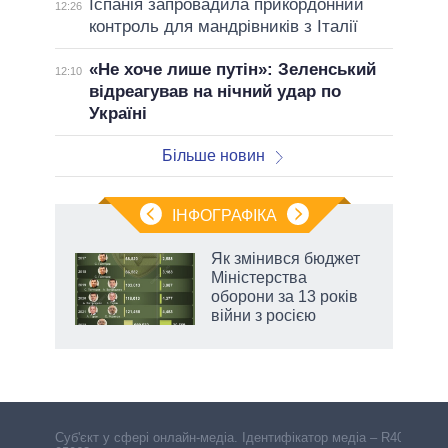
Іспанія запровадила прикордонний
12:26
контроль для мандрівників з Італії
«Не хоче лише путін»: Зеленський
12:10
відреагував на нічний удар по
Україні
Більше новин
ІНФОГРАФІКА
Як змінився бюджет
раїні
Міністерства
ої
оборони за 13 років
війни з росією
Cуб'єкт у сфері онлайн-медіа. Ідентифікатор медіа – R40-