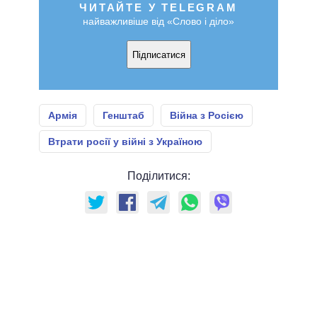
ЧИТАЙТЕ У TELEGRAM
найважливіше від «Слово і діло»
Підписатися
Армія
Генштаб
Війна з Росією
Втрати росії у війні з Україною
Поділитися: