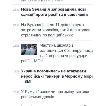
Нова Зеландія запровадила нові
13:49
санкції проти росії та її союзників
На Буковині після 11 днів пошуків
13:36
затримали чоловіка, який влаштував
стрілянину по поліцейських
Частина школярів
13:06
залишиться без підручників
на 1 вересня через удари
росії – МОН
Україна погодилась не атакувати
12:46
неросійські танкери в Чорному морі
– ЗМІ
У Румунії заявили про зміну тактики
12:42
російських дронів