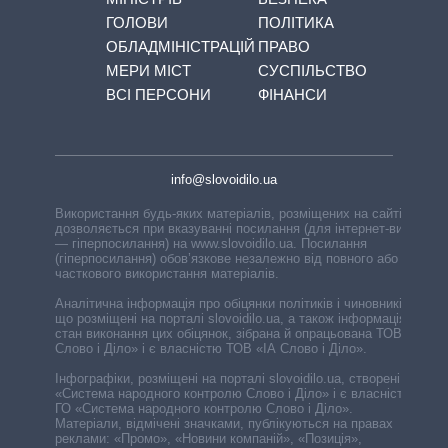
ГОЛОВИ
ПОЛІТИКА
ОБЛАДМІНІСТРАЦІЙ
ПРАВО
МЕРИ МІСТ
СУСПІЛЬСТВО
ВСІ ПЕРСОНИ
ФІНАНСИ
info@slovoidilo.ua
Використання будь-яких матеріалів, розміщених на сайті,
дозволяється при вказуванні посилання (для інтернет-видань
— гіперпосилання) на www.slovoidilo.ua. Посилання
(гіперпосилання) обов’язкове незалежно від повного або
часткового використання матеріалів.
Аналітична інформація про обіцянки політиків і чиновників,
що розміщені на порталі slovoidilo.ua, а також інформація про
стан виконання цих обіцянок, зібрана й опрацьована ТОВ «ІА
Слово і Діло» і є власністю ТОВ «ІА Слово і Діло».
Інфографіки, розміщені на порталі slovoidilo.ua, створені ГО
«Система народного контролю Слово і Діло» і є власністю
ГО «Система народного контролю Слово і Діло».
Матеріали, відмічені значками, публікуються на правах
реклами: «Промо», «Новини компаній», «Позиція»,