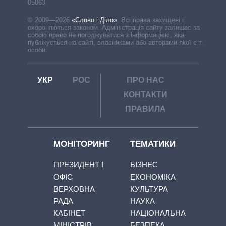
05063
© 2009—2026
«Слово і Діло»
.
Всі права захищені і
охороняються законом. Адміністрація сайту залишає за
собою право не погоджуватися з інформацією, яка
публікується на сайті, власниками або авторами якої є треті
особи.
УКР
РОС
ПРО НАС
КОНТАКТИ
ПРАВИЛА
МОНІТОРИНГ
ТЕМАТИКИ
ПРЕЗИДЕНТ І
БІЗНЕС
ОФІС
ЕКОНОМІКА
ВЕРХОВНА
КУЛЬТУРА
РАДА
НАУКА
КАБІНЕТ
НАЦІОНАЛЬНА
МІНІСТРІВ
БЕЗПЕКА