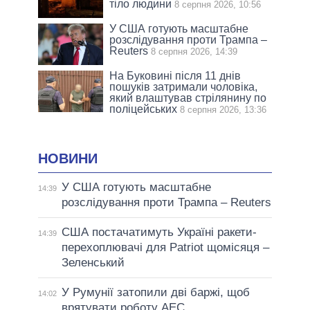
тіло людини
8 серпня 2026, 10:56
У США готують масштабне
розслідування проти Трампа –
Reuters
8 серпня 2026, 14:39
На Буковині після 11 днів
пошуків затримали чоловіка,
який влаштував стрілянину по
поліцейських
8 серпня 2026, 13:36
НОВИНИ
У США готують масштабне
14:39
розслідування проти Трампа – Reuters
США постачатимуть Україні ракети-
14:39
перехоплювачі для Patriot щомісяця –
Зеленський
У Румунії затопили дві баржі, щоб
14:02
врятувати роботу АЕС