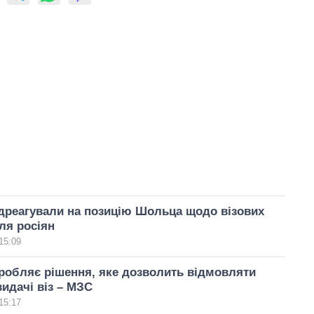
дреагували на позицію Шольца щодо візових
ля росіян
15:09
робляє рішення, яке дозволить відмовляти
видачі віз – МЗС
15:17