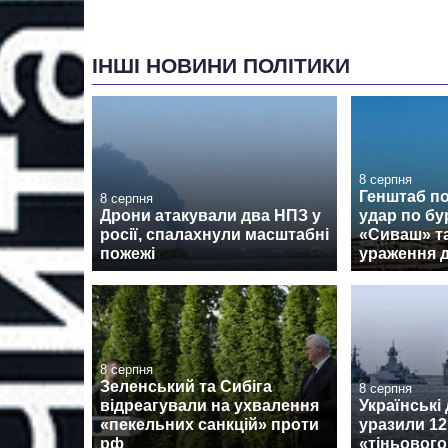
ІНШІ НОВИНИ ПОЛІТИКИ
8 серпня
Генштаб п
8 серпня
Дрони атакували два НПЗ у
удар по бу
росії, спалахнули масштабні
«Сиваш» т
пожежі
ураження 
8 серпня
Зеленський та Сибіга
8 серпня
відреагували на ухвалення
Українські
«пекельних санкцій» проти
уразили 12
рф
«тіньовог