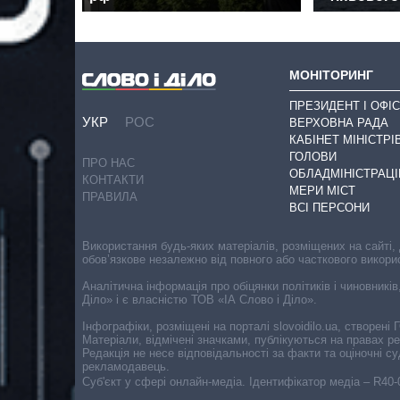
МОНІТОРИНГ
ПРЕЗИДЕНТ І ОФІС
УКР
РОС
ВЕРХОВНА РАДА
КАБІНЕТ МІНІСТРІ
ГОЛОВИ
ПРО НАС
ОБЛАДМІНІСТРАЦІ
КОНТАКТИ
МЕРИ МІСТ
ПРАВИЛА
ВСІ ПЕРСОНИ
Використання будь-яких матеріалів, розміщених на сайті,
обов’язкове незалежно від повного або часткового викори
Аналітична інформація про обіцянки політиків і чиновників
Діло» і є власністю ТОВ «ІА Слово і Діло».
Інфографіки, розміщені на порталі slovoidilo.ua, створен
Матеріали, відмічені значками, публікуються на правах р
Редакція не несе відповідальності за факти та оціночні 
рекламодавець.
Cуб'єкт у сфері онлайн-медіа. Ідентифікатор медіа – R40