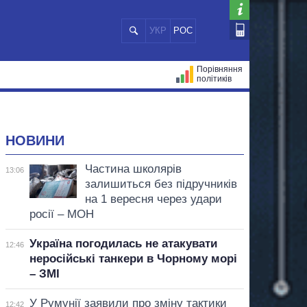
УКР
РОС
Порівняння
політиків
ЦІЙ
МЕРИ МІСТ
ВСІ ПЕРСОНИ
НОВИНИ
Частина школярів
13:06
залишиться без підручників
на 1 вересня через удари
росії – МОН
Україна погодилась не атакувати
12:46
неросійські танкери в Чорному морі
– ЗМІ
У Румунії заявили про зміну тактики
12:42