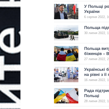
У Польщі ро
України
6 серпня 2022, 1
Польща підг
30 липня 2022, 1
Польща вит
біженців – 
27 липня 2022, 2
Українські 
на рівні з 
16 липня 2022, 1
Рада підтри
Польщі
28 липня 2022, 1