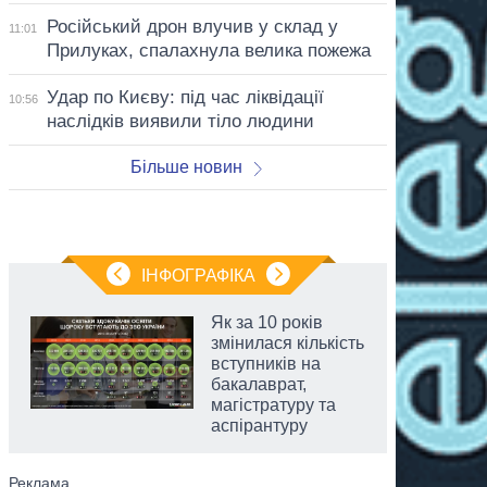
Російський дрон влучив у склад у
11:01
Прилуках, спалахнула велика пожежа
Удар по Києву: під час ліквідації
10:56
наслідків виявили тіло людини
Більше новин
ІНФОГРАФІКА
Як за 10 років
змінилася кількість
вступників на
бакалаврат,
магістратуру та
аспірантуру