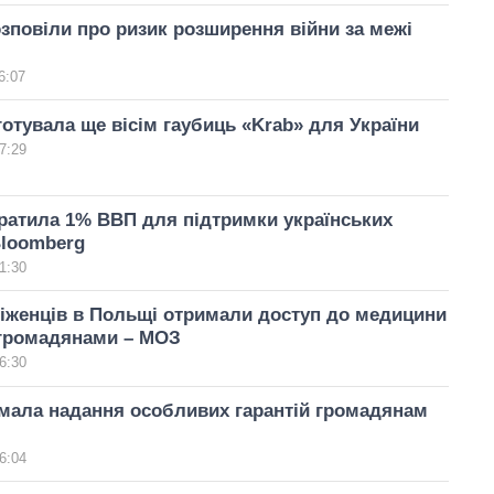
зповіли про ризик розширення війни за межі
6:07
отувала ще вісім гаубиць «Krab» для України
7:29
ратила 1% ВВП для підтримки українських
Bloomberg
1:30
біженців в Польщі отримали доступ до медицини
її громадянами – МОЗ
6:30
мала надання особливих гарантій громадянам
6:04