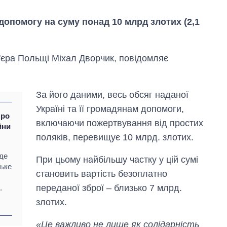
 допомогу на суму понад 10 млрд злотих (2,1
м'єра Польщі Міхал Дворчик, повідомляє
За його даними, весь обсяг наданої
Україні та її громадянам допомоги,
про
включаючи пожертвування від простих
йни
поляків, перевищує 10 млрд. злотих.
Як змінився
еде
При цьому найбільшу частку у цій сумі
бюджет
ське
Міністерства
становить вартість безоплатно
оборони за 13
переданої зброї – близько 7 млрд.
.
років війни з
росією
злотих.
«Це важливо не лише як солідарність