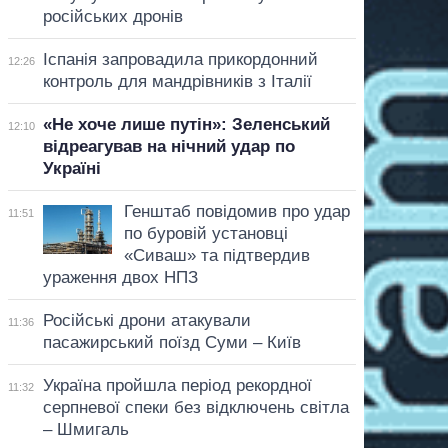
російських дронів
Іспанія запровадила прикордонний
12:26
контроль для мандрівників з Італії
«Не хоче лише путін»: Зеленський
12:10
відреагував на нічний удар по
Україні
Генштаб повідомив про удар
11:51
по буровій установці
«Сиваш» та підтвердив
ураження двох НПЗ
Російські дрони атакували
11:36
пасажирський поїзд Суми – Київ
Україна пройшла період рекордної
11:32
серпневої спеки без відключень світла
– Шмигаль