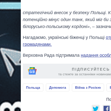
стратегічний внесок у безпеку Польщі. К
потенційно мінус один танк, який міг би
білорусько-польському кордоні»
, – зазна
Нагадаємо, українські біженці у Польщі
от
громадянами.
Верховна Рада підтримала
надання особл
ПІДПИСУЙТЕСЬ
та стежте за останніми новинами
Польща
Допомога
Війна з Росією
По