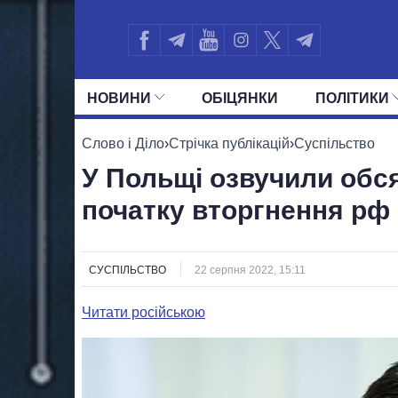
НОВИНИ
ОБIЦЯНКИ
ПОЛIТИКИ
УСІ ПОЛІТИКИ
ПРЕЗИДЕНТ І ОФ
Слово і Діло
›
Стрічка публікацій
›
Суспільство
У Польщі озвучили обся
початку вторгнення рф
СУСПІЛЬСТВО
22 серпня 2022, 15:11
Читати російською