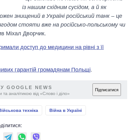
із нашим східним сусідом, а й як
ожен знищений в Україні російський танк – це
 згодом стояти вже на російсько-польському чи
чив Міхал Дворчик.
римали доступ до медицини на рівні з її
ивих гарантій громадянам Польщі
.
 У GOOGLE NEWS
Підписатися
 та аналітикою від «Слово і діло»
Військова техніка
Війна в Україні
ділитися: