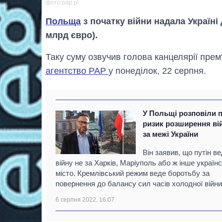
фото pap.pl
Польща
з початку війни надала Україні
млрд євро).
Таку суму озвучив голова канцелярії пре
агентство РАР
у понеділок, 22 серпня.
У Польщі розповіли 
ризик розширення ві
за межі України
Він заявив, що путін в
війну не за Харків, Маріуполь або ж інше україн
місто. Кремлівський режим веде боротьбу за
повернення до балансу сил часів холодної війни
6 серпня 2022, 16:07