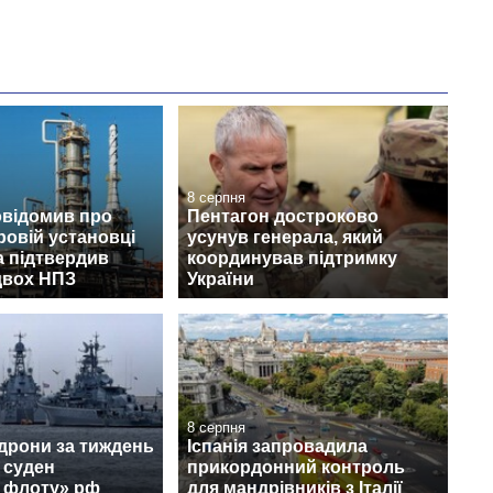
8 серпня
овідомив про
Пентагон достроково
ровій установці
усунув генерала, який
а підтвердив
координував підтримку
двох НПЗ
України
8 серпня
 дрони за тиждень
Іспанія запровадила
 суден
прикордонний контроль
о флоту» рф
для мандрівників з Італії