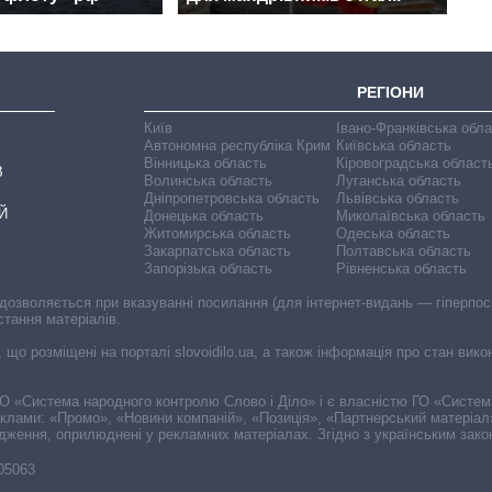
РЕГІОНИ
Київ
Івано-Франківська обл
Автономна республіка Крим
Київська область
Вінницька область
Кіровоградська област
В
Волинська область
Луганська область
Дніпропетровська область
Львівська область
Й
Донецька область
Миколаївська область
Житомирська область
Одеська область
Закарпатська область
Полтавська область
Запорізька область
Рівненська область
 дозволяється при вказуванні посилання (для інтернет-видань — гіперпоси
стання матеріалів.
, що розміщені на порталі slovoidilo.ua, а також інформація про стан вик
і ГО «Система народного контролю Слово і Діло» і є власністю ГО «Систе
еклами: «Промо», «Новини компаній», «Позиція», «Партнерський матеріал
судження, оприлюднені у рекламних матеріалах. Згідно з українським зак
-05063