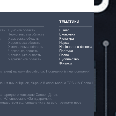
ТЕМАТИКИ
асть
Сумська область
Бізнес
Тернопільська область
Економіка
ь
Харківська область
Культура
Херсонська область
Наука
Хмельницька область
Національна безпека
Черкаська область
Політика
Чернівецька область
Право
Чернігівська область
Суспільство
Фінанси
лання) на www.slovoidilo.ua. Посилання (гіперпосилання)
онання цих обіцянок, зібрана й опрацьована ТОВ «ІА Слово і
ма народного контролю Слово і Діло».
», «Спецпроєкт», «За підтримки».
онодавством відповідальність за зміст реклами несе