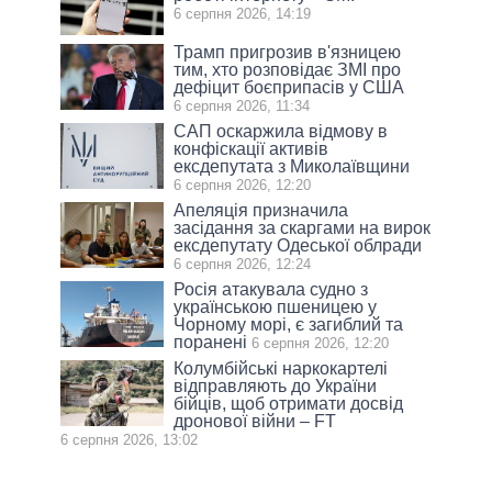
6 серпня 2026, 14:19
Трамп пригрозив в'язницею
тим, хто розповідає ЗМІ про
дефіцит боєприпасів у США
6 серпня 2026, 11:34
САП оскаржила відмову в
конфіскації активів
ексдепутата з Миколаївщини
6 серпня 2026, 12:20
Апеляція призначила
засідання за скаргами на вирок
ексдепутату Одеської облради
6 серпня 2026, 12:24
Росія атакувала судно з
українською пшеницею у
Чорному морі, є загиблий та
поранені
6 серпня 2026, 12:20
Колумбійські наркокартелі
відправляють до України
бійців, щоб отримати досвід
дронової війни – FT
6 серпня 2026, 13:02