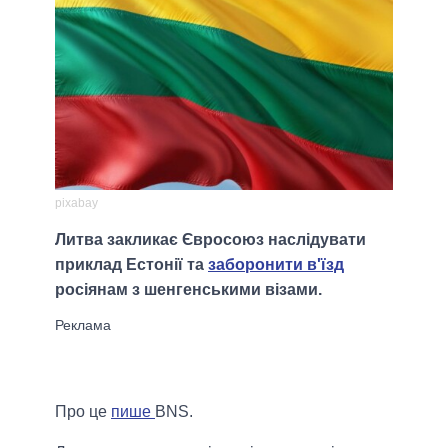
pixabay
Литва закликає Євросоюз наслідувати
приклад Естонії та
заборонити в'їзд
росіянам з шенгенськими візами.
Про це
пише
BNS.