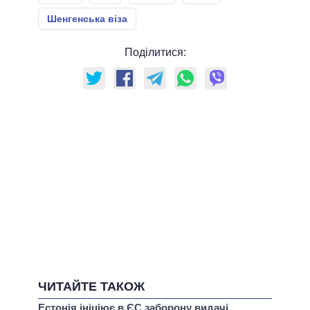
Шенгенська віза
Поділитися:
ЧИТАЙТЕ ТАКОЖ
Естонія ініціює в ЄС заборону видачі