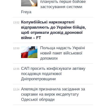
планують перше бойове
застосування системи
Freya
Колумбійські наркокартелі
13:02
відправляють до України бійців,
щоб отримати досвід дронової
війни – FT
Польща надасть Україні
12:50
новий пакет військової
допомоги
САП просить конфіскувати автівку
12:35
посадовця податкової
Дніпропетровщини
Апеляція призначила засідання за
12:24
скаргами на вирок ексдепутату
Одеської облради