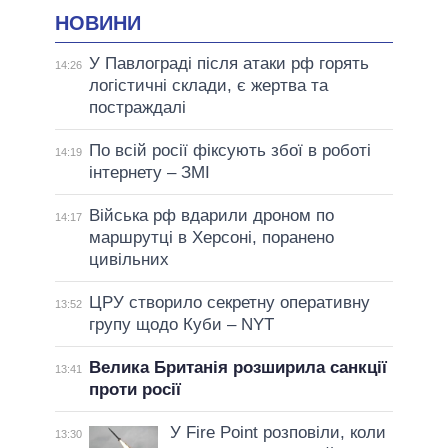
НОВИНИ
У Павлограді після атаки рф горять
14:26
логістичні склади, є жертва та
постраждалі
По всій росії фіксують збої в роботі
14:19
інтернету – ЗМІ
Війська рф вдарили дроном по
14:17
маршрутці в Херсоні, поранено
цивільних
ЦРУ створило секретну оперативну
13:52
групу щодо Куби – NYT
Велика Британія розширила санкції
13:41
проти росії
У Fire Point розповіли, коли
13:30