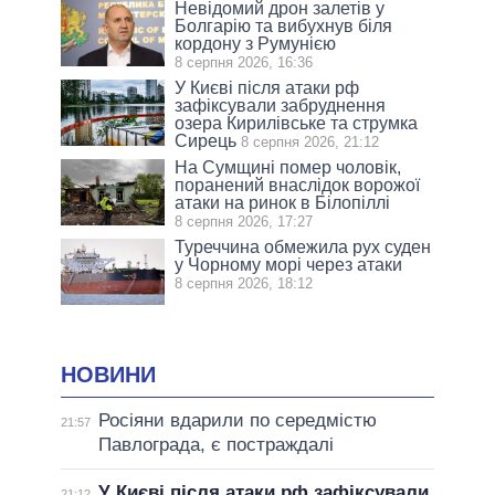
Невідомий дрон залетів у
Болгарію та вибухнув біля
кордону з Румунією
8 серпня 2026, 16:36
У Києві після атаки рф
зафіксували забруднення
озера Кирилівське та струмка
Сирець
8 серпня 2026, 21:12
На Сумщині помер чоловік,
поранений внаслідок ворожої
атаки на ринок в Білопіллі
8 серпня 2026, 17:27
Туреччина обмежила рух суден
у Чорному морі через атаки
8 серпня 2026, 18:12
НОВИНИ
Росіяни вдарили по середмістю
21:57
Павлограда, є постраждалі
У Києві після атаки рф зафіксували
21:12