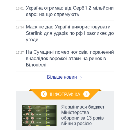
Україна отримає від Сербії 2 мільйони
18:01
євро: на що спрямують
Маск не дає Україні використовувати
17:34
Starlink для ударів по рф і закликає до
угоди
На Сумщині помер чоловік, поранений
17:27
внаслідок ворожої атаки на ринок в
Білопіллі
Більше новин
ІНФОГРАФІКА
 як
Як змінився бюджет
и за
Міністерства
оборони за 13 років
2027-
війни з росією