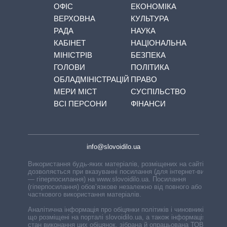
ОФІС
ЕКОНОМІКА
ВЕРХОВНА
КУЛЬТУРА
РАДА
НАУКА
КАБІНЕТ
НАЦІОНАЛЬНА
МІНІСТРІВ
БЕЗПЕКА
ГОЛОВИ
ПОЛІТИКА
ОБЛАДМІНІСТРАЦІЙ
ПРАВО
МЕРИ МІСТ
СУСПІЛЬСТВО
ВСІ ПЕРСОНИ
ФІНАНСИ
info@slovoidilo.ua
Використання будь-яких матеріалів, розміщених на сайті,
дозволяється при вказуванні посилання (для інтернет-видань
— гіперпосилання) на www.slovoidilo.ua. Посилання
(гіперпосилання) обов’язкове незалежно від повного або
часткового використання матеріалів.
Аналітична інформація про обіцянки політиків і чиновників,
що розміщені на порталі slovoidilo.ua, а також інформація про
стан виконання цих обіцянок, зібрана й опрацьована ТОВ «ІА