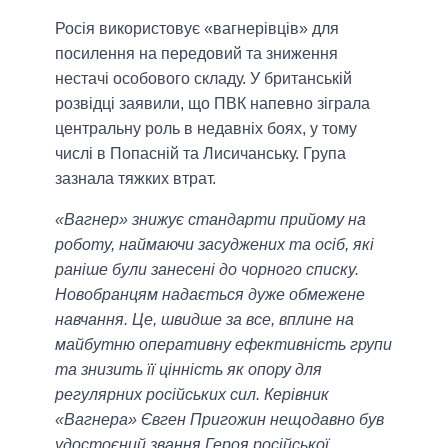
Росія використовує «вагнерівців» для
посилення на передовий та зниження
нестачі особового складу. У британській
розвідці заявили, що ПВК напевно зіграла
центральну роль в недавніх боях, у тому
числі в Попасній та Лисичанську. Група
зазнала тяжких втрат.
«Вагнер» знижує стандарти прийому на
роботу, наймаючи засуджених та осіб, які
раніше були занесені до чорного списку.
Новобранцям надається дуже обмежене
навчання. Це, швидше за все, вплине на
майбутню оперативну ефективність групи
та знизить її цінність як опору для
регулярних російських сил. Керівник
«Вагнера» Євген Пригожин нещодавно був
удостоєний звання Героя російської