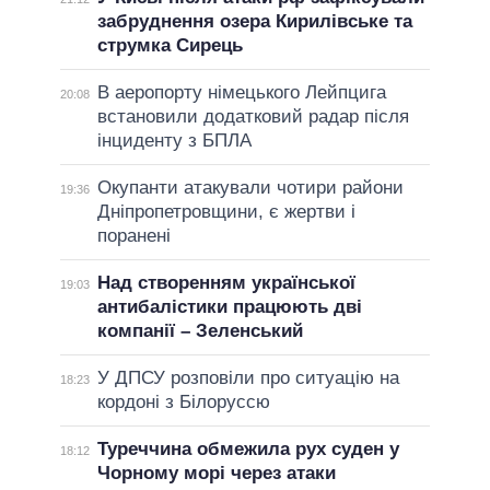
забруднення озера Кирилівське та
струмка Сирець
В аеропорту німецького Лейпцига
20:08
встановили додатковий радар після
інциденту з БПЛА
Окупанти атакували чотири райони
19:36
Дніпропетровщини, є жертви і
поранені
Над створенням української
19:03
антибалістики працюють дві
компанії – Зеленський
У ДПСУ розповіли про ситуацію на
18:23
кордоні з Білоруссю
Туреччина обмежила рух суден у
18:12
Чорному морі через атаки