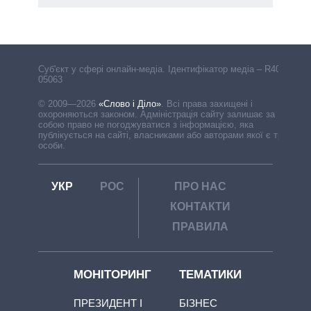
Cуб'єкт у сфері онлайн-медіа. Ідентифікатор медіа – R40-
05063
© 2009—2026
«Слово і Діло»
.
Всі права захищені і
охороняються законом. Адміністрація сайту залишає за
собою право не погоджуватися з інформацією, яка
публікується на сайті, власниками або авторами якої є треті
особи.
УКР
РОС
ПРО НАС
КОНТАКТИ
ПРАВИЛА
МОНІТОРИНГ
ТЕМАТИКИ
ПРЕЗИДЕНТ І
БІЗНЕС