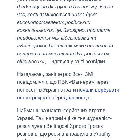
федерації за дії групи в Луганську. У той
час, коли замінюється низка дуже
високопоставлених російських
воєначальників, це, ймовірно, посилить
невдоволення між військовими та
«Вагнером». Це також може негативно
вплинути на моральний дух російських
військових»
, – йдеться у звіті розвідки.
Нагадаємо, раніше російські ЗМІ
повідомляли, що ПВК «Вагнера» через
понесені в Україні втрати
почали вербувати
нових рекрутів серед злочинців
.
Найманці зазнають серйозних втрат в
Україні. Так, наприкінці квітня журналіст-
розслідувач Bellingcat Христо Грозєв
розповів, що росія відправила в Україну