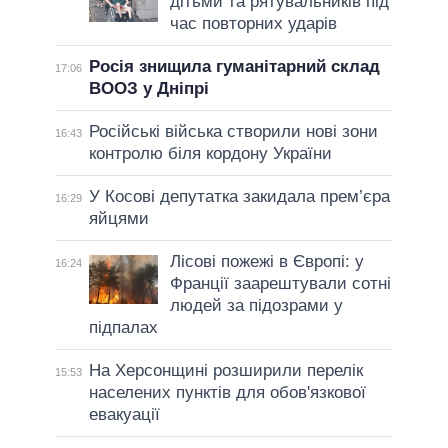
дітьми та рятувальників під
час повторних ударів
Росія знищила гуманітарний склад
17:06
ВООЗ у Дніпрі
Російські війська створили нові зони
16:43
контролю біля кордону України
У Косові депутатка закидала прем’єра
16:29
яйцями
Лісові пожежі в Європі: у
16:24
Франції заарештували сотні
людей за підозрами у
підпалах
На Херсонщині розширили перелік
15:53
населених пунктів для обов'язкової
евакуації