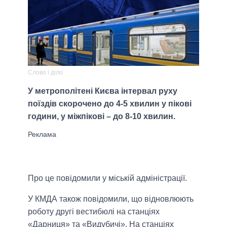
Слово і діло
У метрополітені Києва інтервал руху
поїздів скорочено до 4-5 хвилин у пікові
години, у міжпікові – до 8-10 хвилин.
Про це повідомили у міській адміністрації.
У КМДА також повідомили, що відновлюють
роботу другі вестибюлі на станціях
«Дарниця» та «Видубичі». На станціях