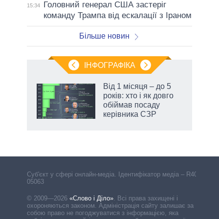
Головний генерал США застеріг
15:34
команду Трампа від ескалації з Іраном
Більше новин
ІНФОГРАФІКА
жет
Від 1 місяця – до 5
років: хто і як довго
ків
обіймав посаду
керівника СЗР
Cуб'єкт у сфері онлайн-медіа. Ідентифікатор медіа – R40-
05063
© 2009—2026
«Слово і Діло»
.
Всі права захищені і
охороняються законом. Адміністрація сайту залишає за
собою право не погоджуватися з інформацією, яка