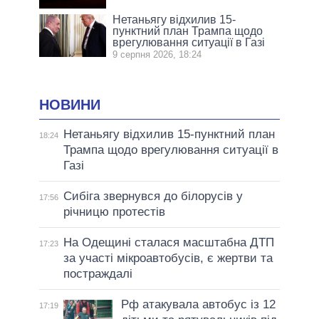
Нетаньягу відхилив 15-
пунктний план Трампа щодо
врегулювання ситуації в Газі
9 серпня 2026, 18:24
НОВИНИ
Нетаньягу відхилив 15-пунктний план
18:24
Трампа щодо врегулювання ситуації в
Газі
Сибіга звернувся до білорусів у
17:56
річницю протестів
На Одещині сталася масштабна ДТП
17:23
за участі мікроавтобусів, є жертви та
постраждалі
Рф атакувала автобус із 12
17:19