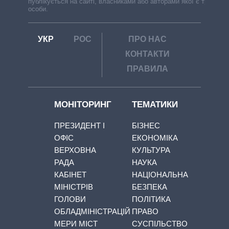
публікується на сайті, власниками або авторами якої є треті
особи.
УКР
РОС
ПРО НАС
КОНТАКТИ
ПРАВИЛА
МОНІТОРИНГ
ТЕМАТИКИ
ПРЕЗИДЕНТ І
БІЗНЕС
ОФІС
ЕКОНОМІКА
ВЕРХОВНА
КУЛЬТУРА
РАДА
НАУКА
КАБІНЕТ
НАЦІОНАЛЬНА
МІНІСТРІВ
БЕЗПЕКА
ГОЛОВИ
ПОЛІТИКА
ОБЛАДМІНІСТРАЦІЙ
ПРАВО
МЕРИ МІСТ
СУСПІЛЬСТВО