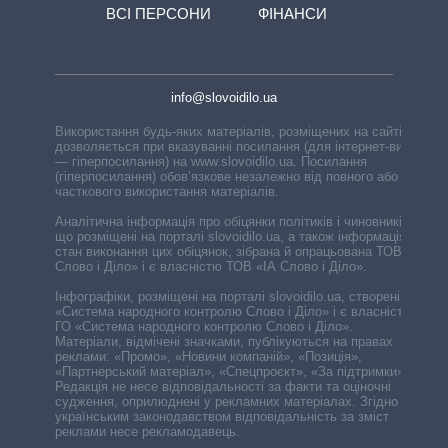
ВСІ ПЕРСОНИ
ФІНАНСИ
info@slovoidilo.ua
Використання будь-яких матеріалів, розміщених на сайті,
дозволяється при вказуванні посилання (для інтернет-видань
— гіперпосилання) на www.slovoidilo.ua. Посилання
(гіперпосилання) обов’язкове незалежно від повного або
часткового використання матеріалів.
Аналітична інформація про обіцянки політиків і чиновників,
що розміщені на порталі slovoidilo.ua, а також інформація про
стан виконання цих обіцянок, зібрана й опрацьована ТОВ «ІА
Слово і Діло» і є власністю ТОВ «ІА Слово і Діло».
Інфографіки, розміщені на порталі slovoidilo.ua, створені ГО
«Система народного контролю Слово і Діло» і є власністю
ГО «Система народного контролю Слово і Діло».
Матеріали, відмічені значками, публікуються на правах
реклами: «Промо», «Новини компаній», «Позиція»,
«Партнерський матеріал», «Спецпроєкт», «За підтримки».
Редакція не несе відповідальності за факти та оціночні
судження, оприлюднені у рекламних матеріалах. Згідно з
українським законодавством відповідальність за зміст
реклами несе рекламодавець.