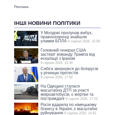
ІНШІ НОВИНИ ПОЛІТИКИ
У Молдові пролунав вибух,
правоохоронці знайшли
уламки БПЛА
9 серпня 2026, 15:09
Головний генерал США
застеріг команду Трампа від
ескалації з Іраном
9 серпня 2026, 15:34
Сибіга звернувся до білорусів
у річницю протестів
9 серпня 2026, 17:56
На Одещині сталася
масштабна ДТП за участі
мікроавтобусів, є жертви та
постраждалі
9 серпня 2026, 17:23
Росія вдарила по німецькому
бізнесу в Україні, є масштабні
руйнування
9 серпня 2026, 14:42