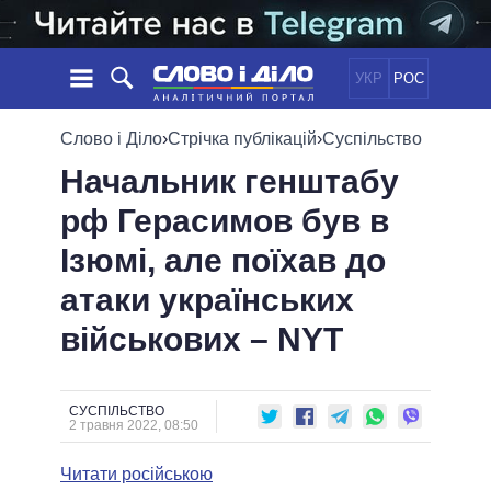
УКР
РОС
НОВИНИ
Слово і Діло
›
Стрічка публікацій
›
Суспільство
Начальник генштабу
ОБIЦЯНКИ
СТРІЧКА
ПОЛІТИКА
рф Герасимов був в
ПОДІЇ
ЕКОНОМІКА
ПОЛIТИКИ
Ізюмі, але поїхав до
СТАТТІ
СУСПІЛЬСТВО
ІНФОГРАФІКА
ДУМКИ
СВІТ
УСІ ПОЛІТИКИ
атаки українських
ОГЛЯДИ
ПРЕЗИДЕНТ І ОФІС
військових – NYT
ВІДЕО
ДАЙДЖЕСТИ
ВЕРХОВНА РАДА
ПІДТРИМАТИ
КАБІНЕТ МІНІСТРІВ
ГОЛОВИ ОБЛАДМІНІСТРАЦІЙ
СУСПІЛЬСТВО
ПОРІВНЯННЯ ПОЛІТИКІВ
2 травня 2022, 08:50
МЕРИ МІСТ
Читати російською
ВСІ ПЕРСОНИ