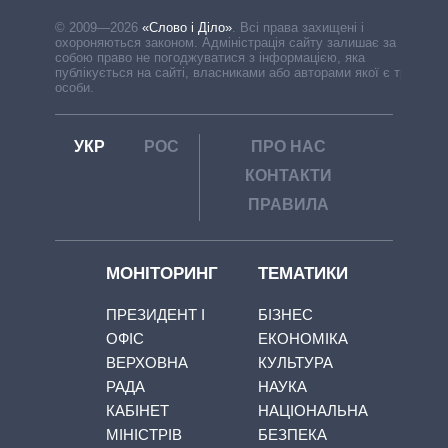
© 2009—2026
«Слово і Діло»
.
Всі права захищені і
охороняються законом. Адміністрація сайту залишає за
собою право не погоджуватися з інформацією, яка
публікується на сайті, власниками або авторами якої є треті
особи.
УКР
РОС
ПРО НАС
КОНТАКТИ
ПРАВИЛА
МОНІТОРИНГ
ТЕМАТИКИ
ПРЕЗИДЕНТ І
БІЗНЕС
ОФІС
ЕКОНОМІКА
ВЕРХОВНА
КУЛЬТУРА
РАДА
НАУКА
КАБІНЕТ
НАЦІОНАЛЬНА
МІНІСТРІВ
БЕЗПЕКА