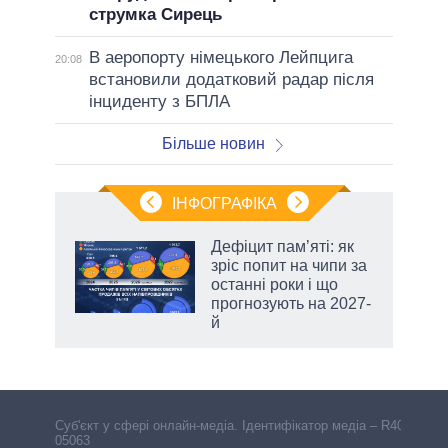
струмка Сирець
В аеропорту німецького Лейпцига
20:08
встановили додатковий радар після
інциденту з БПЛА
Більше новин
ІНФОГРАФІКА
 5
Дефіцит пам’яті: як
вго
зріс попит на чипи за
останні роки і що
прогнозують на 2027-
й
Cуб'єкт у сфері онлайн-медіа. Ідентифікатор медіа – R40-
05063