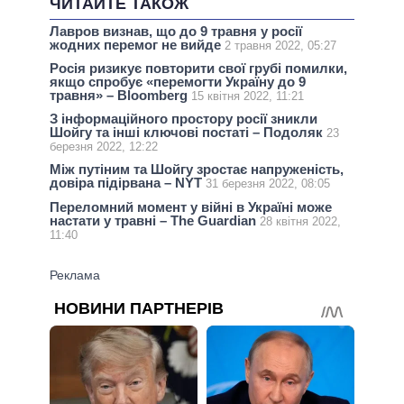
ЧИТАЙТЕ ТАКОЖ
Лавров визнав, що до 9 травня у росії
жодних перемог не вийде
2 травня 2022, 05:27
Росія ризикує повторити свої грубі помилки,
якщо спробує «перемогти Україну до 9
травня» – Bloomberg
15 квітня 2022, 11:21
З інформаційного простору росії зникли
Шойгу та інші ключові постаті – Подоляк
23
березня 2022, 12:22
Між путіним та Шойгу зростає напруженість,
довіра підірвана – NYT
31 березня 2022, 08:05
Переломний момент у війні в Україні може
настати у травні – The Guardian
28 квітня 2022,
11:40