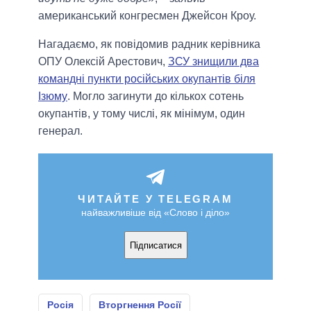
американський конгресмен Джейсон Кроу.
Нагадаємо, як повідомив радник керівника
ОПУ Олексій Арестович,
ЗСУ знищили два
командні пункти російських окупантів біля
Ізюму
. Могло загинути до кількох сотень
окупантів, у тому числі, як мінімум, один
генерал.
ЧИТАЙТЕ У TELEGRAM
найважливіше від «Слово і діло»
Підписатися
Росія
Вторгнення Росії