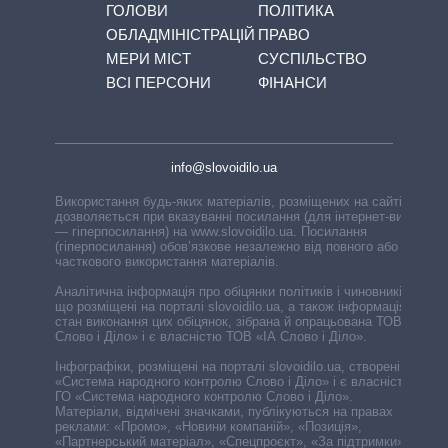
ГОЛОВИ
ПОЛІТИКА
ОБЛАДМІНІСТРАЦІЙ
ПРАВО
МЕРИ МІСТ
СУСПІЛЬСТВО
ВСІ ПЕРСОНИ
ФІНАНСИ
info@slovoidilo.ua
Використання будь-яких матеріалів, розміщених на сайті,
дозволяється при вказуванні посилання (для інтернет-видань
— гіперпосилання) на www.slovoidilo.ua. Посилання
(гіперпосилання) обов’язкове незалежно від повного або
часткового використання матеріалів.
Аналітична інформація про обіцянки політиків і чиновників,
що розміщені на порталі slovoidilo.ua, а також інформація про
стан виконання цих обіцянок, зібрана й опрацьована ТОВ «ІА
Слово і Діло» і є власністю ТОВ «ІА Слово і Діло».
Інфографіки, розміщені на порталі slovoidilo.ua, створені ГО
«Система народного контролю Слово і Діло» і є власністю
ГО «Система народного контролю Слово і Діло».
Матеріали, відмічені значками, публікуються на правах
реклами: «Промо», «Новини компаній», «Позиція»,
«Партнерський матеріал», «Спецпроєкт», «За підтримки».