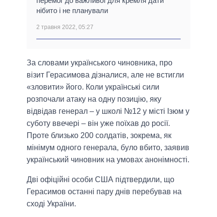
перемог до важливої для кремля дати
нібито і не планували
2 травня 2022, 05:27
За словами українського чиновника, про
візит Герасимова дізналися, але не встигли
«зловити» його. Коли українські сили
розпочали атаку на одну позицію, яку
відвідав генерал – у школі №12 у місті Ізюм у
суботу ввечері – він уже поїхав до росії.
Проте близько 200 солдатів, зокрема, як
мінімум одного генерала, було вбито, заявив
український чиновник на умовах анонімності.
Дві офіційні особи США підтвердили, що
Герасимов останні пару днів перебував на
сході України.