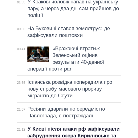
У Кракові чоловік напав на українську
01:53
пару, а через два дні сам прийшов до
поліції
На Буковині стався землетрус: де
00:55
зафіксували поштовхи
«Вражаючі втрати»:
00:41
Зеленський оцінив
результати 40-денної
операції проти рф
Іспанська розвідка попередила про
23:55
нову спробу масового прориву
мігрантів до Сеути
Росіяни вдарили по середмістю
21:57
Павлограда, є постраждалі
У Києві після атаки рф зафіксували
21:12
забруднення озера Кирилівське та