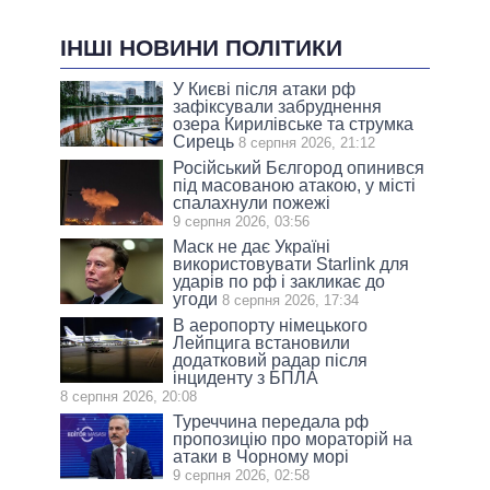
ІНШІ НОВИНИ ПОЛІТИКИ
У Києві після атаки рф
зафіксували забруднення
озера Кирилівське та струмка
Сирець
8 серпня 2026, 21:12
Російський Бєлгород опинився
під масованою атакою, у місті
спалахнули пожежі
9 серпня 2026, 03:56
Маск не дає Україні
використовувати Starlink для
ударів по рф і закликає до
угоди
8 серпня 2026, 17:34
В аеропорту німецького
Лейпцига встановили
додатковий радар після
інциденту з БПЛА
8 серпня 2026, 20:08
Туреччина передала рф
пропозицію про мораторій на
атаки в Чорному морі
9 серпня 2026, 02:58