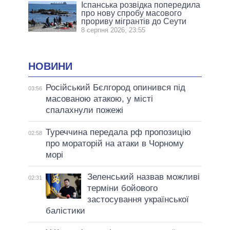
Іспанська розвідка попередила
про нову спробу масового
прориву мігрантів до Сеути
8 серпня 2026, 23:55
НОВИНИ
Російський Бєлгород опинився під
03:56
масованою атакою, у місті
спалахнули пожежі
Туреччина передала рф пропозицію
02:58
про мораторій на атаки в Чорному
морі
Зеленський назвав можливі
02:31
терміни бойового
застосування української
балістики