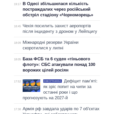
В Одесі збільшилася кількість
19:17
постраждалих через російський
обстріл стадіону «Чорноморець»
Чехія посилить захист аеропортів
18:45
після інциденту з дроном у Лейпцигу
Міжнародні резерви України
18:09
скоротилися у липні
База ФСБ та 6 суден «тіньового
18:05
флоту»: СБС атакували понад 100
ворожих цілей росіян
Дефіцит пам’яті:
ІНФОГРАФІКА
17:52
як зріс попит на чипи за
останні роки і що
прогнозують на 2027-й
Армія рф завдала ударів по 7 об'єктах
17:38