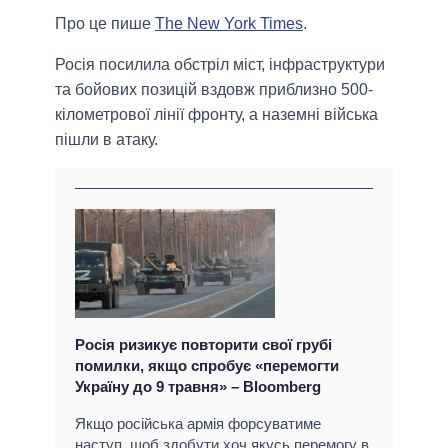
Про це пише
The New York Times
.
Росія посилила обстріл міст, інфраструктури
та бойових позицій вздовж приблизно 500-
кілометрової лінії фронту, а наземні війська
пішли в атаку.
Росія ризикує повторити свої грубі
помилки, якщо спробує «перемогти
Україну до 9 травня» – Bloomberg
Якщо російська армія форсуватиме
наступ, щоб здобути хоч якусь перемогу в