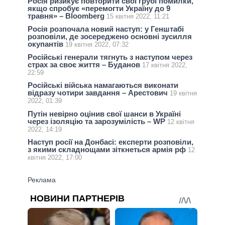
Росія ризикує повторити свої грубі помилки,
якщо спробує «перемогти Україну до 9
травня» – Bloomberg
15 квітня 2022, 11:21
Росія розпочала новий наступ: у Генштабі
розповіли, де зосереджено основні зусилля
окупантів
19 квітня 2022, 07:32
Російські генерали тягнуть з наступом через
страх за своє життя – Буданов
17 квітня 2022,
22:59
Російські війська намагаються виконати
відразу чотири завдання – Арестович
19 квітня
2022, 01:39
Путін невірно оцінив свої шанси в Україні
через ізоляцію та зарозумілість – WP
12 квітня
2022, 14:19
Наступ росії на Донбасі: експерти розповіли,
з якими складнощами зіткнеться армія рф
12
квітня 2022, 17:00