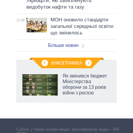
Укрнафти, які забезпечують
видобуток нафти та газу
МОН оновило стандарти
17:29
загальної середньої освіти:
що змінилось
Більше новин
ІНФОГРАФІКА
Як змінився бюджет
ть
Міністерства
оборони за 13 років
війни з росією
Cуб'єкт у сфері онлайн-медіа. Ідентифікатор медіа – R40-