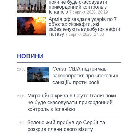
поки не буде скасовувати
прикордонний контроль з
Іспанією
7 серпня 2026, 20:19
Армія рф завдала ударів по 7
об'єктах Укрнафти, які
забезпечують видобуток нафти
та газу
7 серпня 2026, 17:38
НОВИНИ
Сенат США підтримав
20:55
законопроєкт про «пекельні
санкції» проти росії
Міграційна криза в Сеуті: Італія поки
20:19
не буде скасовувати прикордонний
контроль з Іспанією
Зеленський прибув до Сербії та
19:52
розкрив плани свого візиту