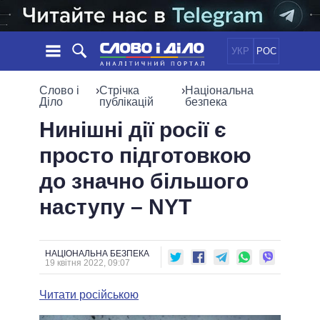
УКР
РОС
НОВИНИ
Слово і
›
Стрічка
›
Національна
Діло
публікацій
безпека
ОБIЦЯНКИ
СТРІЧКА
ПОЛІТИКА
Нинішні дії росії є
ПОДІЇ
ЕКОНОМІКА
просто підготовкою
ПОЛIТИКИ
СТАТТІ
СУСПІЛЬСТВО
до значно більшого
ІНФОГРАФІКА
ДУМКИ
СВІТ
УСІ ПОЛІТИКИ
наступу – NYT
ОГЛЯДИ
ПРЕЗИДЕНТ І ОФІС
ВІДЕО
ДАЙДЖЕСТИ
ВЕРХОВНА РАДА
ПІДТРИМАТИ
КАБІНЕТ МІНІСТРІВ
НАЦІОНАЛЬНА БЕЗПЕКА
19 квітня 2022, 09:07
ГОЛОВИ ОБЛАДМІНІСТРАЦІЙ
ПОРІВНЯННЯ ПОЛІТИКІВ
МЕРИ МІСТ
Читати російською
ВСІ ПЕРСОНИ