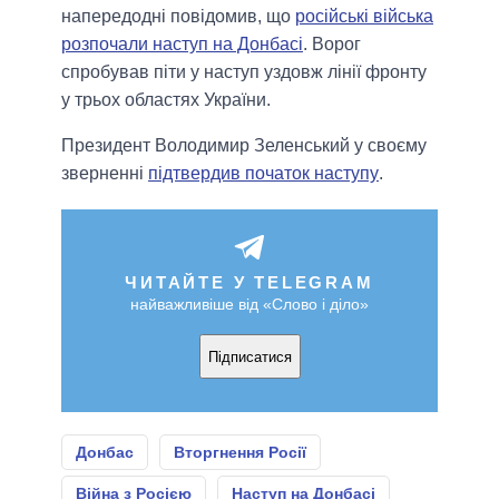
напередодні повідомив, що
російські війська
розпочали наступ на Донбасі
. Ворог
спробував піти у наступ уздовж лінії фронту
у трьох областях України.
Президент Володимир Зеленський у своєму
зверненні
підтвердив початок наступу
.
ЧИТАЙТЕ У TELEGRAM
найважливіше від «Слово і діло»
Підписатися
Донбас
Вторгнення Росії
Війна з Росією
Наступ на Донбасі