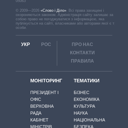
05063
© 2009—2026
«Слово і Діло»
.
Всі права захищені і
охороняються законом. Адміністрація сайту залишає за
собою право не погоджуватися з інформацією, яка
публікується на сайті, власниками або авторами якої є треті
особи.
УКР
РОС
ПРО НАС
КОНТАКТИ
ПРАВИЛА
МОНІТОРИНГ
ТЕМАТИКИ
ПРЕЗИДЕНТ І
БІЗНЕС
ОФІС
ЕКОНОМІКА
ВЕРХОВНА
КУЛЬТУРА
РАДА
НАУКА
КАБІНЕТ
НАЦІОНАЛЬНА
МІНІСТРІВ
БЕЗПЕКА