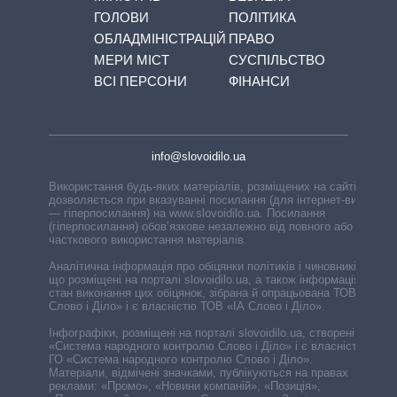
ГОЛОВИ
ПОЛІТИКА
ОБЛАДМІНІСТРАЦІЙ
ПРАВО
МЕРИ МІСТ
СУСПІЛЬСТВО
ВСІ ПЕРСОНИ
ФІНАНСИ
info@slovoidilo.ua
Використання будь-яких матеріалів, розміщених на сайті,
дозволяється при вказуванні посилання (для інтернет-видань
— гіперпосилання) на www.slovoidilo.ua. Посилання
(гіперпосилання) обов’язкове незалежно від повного або
часткового використання матеріалів.
Аналітична інформація про обіцянки політиків і чиновників,
що розміщені на порталі slovoidilo.ua, а також інформація про
стан виконання цих обіцянок, зібрана й опрацьована ТОВ «ІА
Слово і Діло» і є власністю ТОВ «ІА Слово і Діло».
Інфографіки, розміщені на порталі slovoidilo.ua, створені ГО
«Система народного контролю Слово і Діло» і є власністю
ГО «Система народного контролю Слово і Діло».
Матеріали, відмічені значками, публікуються на правах
реклами: «Промо», «Новини компаній», «Позиція»,