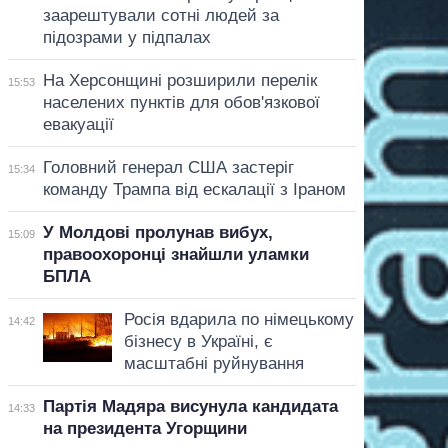
заарештували сотні людей за
підозрами у підпалах
На Херсонщині розширили перелік
15:53
населених пунктів для обов'язкової
евакуації
Головний генерал США застеріг
15:34
команду Трампа від ескалації з Іраном
У Молдові пролунав вибух,
15:09
правоохоронці знайшли уламки
БПЛА
Росія вдарила по німецькому
14:42
бізнесу в Україні, є
масштабні руйнування
Партія Мадяра висунула кандидата
14:33
на президента Угорщини