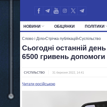
НОВИНИ
ОБIЦЯНКИ
ПОЛIТИКИ
УСІ ПОЛІТИКИ
ПРЕЗИДЕНТ І ОФ
Слово і Діло
›
Стрічка публікацій
›
Суспільство
Сьогодні останній день
6500 гривень допомоги
СУСПІЛЬСТВО
31 березня 2022, 14:41
Читати російською