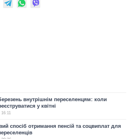
березень внутрішнім переселенцям: коли
реєструватися у квітні
 16:11
вий спосіб отримання пенсій та соцвиплат для
переселенців