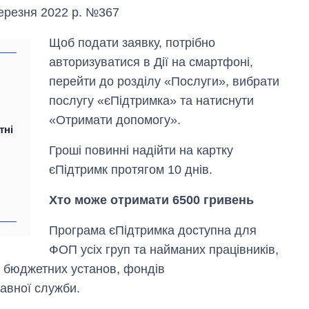
березня 2022 р. №367
Щоб подати заявку, потрібно
авторизуватися в Дії на смартфоні,
перейти до розділу «Послуги», вибрати
послугу «єПідтримка» та натиснути
«Отримати допомогу».
тні
Гроші повинні надійти на картку
Від 1 місяця – до 5
єПідтримк протягом 10 днів.
років: хто і як
довго обіймав
посаду керівника
Хто може отримати 6500 гривень
СЗР
Програма єПідтримка доступна для
ФОП усіх груп та найманих працівників,
в бюджетних установ, фондів
авної служби.