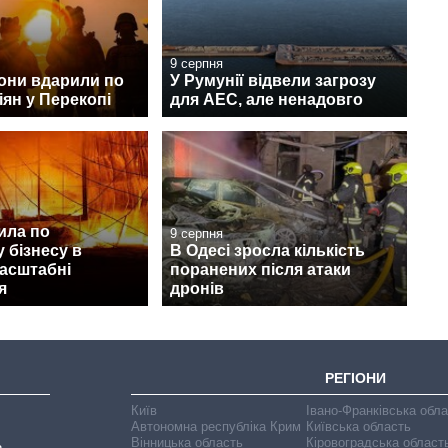
9 серпня
они вдарили по
У Румунії відвели загрозу
іян у Перекопі
для АЕС, але ненадовго
ила по
9 серпня
 бізнесу в
В Одесі зросла кількість
масштабні
поранених після атаки
я
дронів
РЕГІОНИ
Київ
Івано-Франківська обл
Автономна республіка Крим
Київська область
Вінницька область
Кіровоградська област