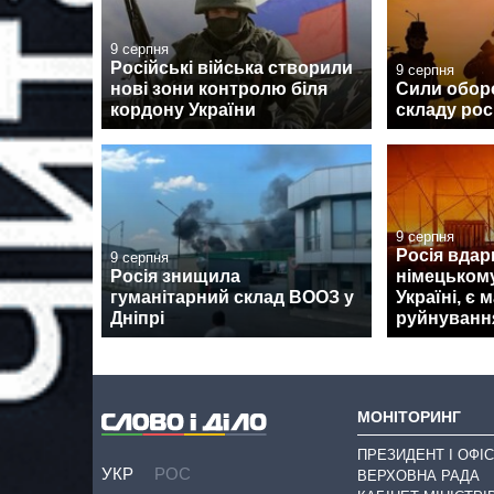
9 серпня
Російські війська створили
9 серпня
нові зони контролю біля
Сили обор
кордону України
складу рос
9 серпня
Росія вдар
9 серпня
Росія знищила
німецькому
гуманітарний склад ВООЗ у
Україні, є 
Дніпрі
руйнуванн
МОНІТОРИНГ
ПРЕЗИДЕНТ І ОФІС
УКР
РОС
ВЕРХОВНА РАДА