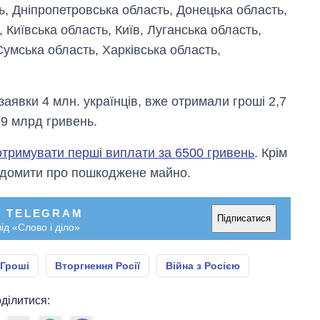
, Дніпропетровська область, Донецька область,
 Київська область, Київ, Луганська область,
умська область, Харківська область,
.
аявки 4 млн. українців, вже отримали гроші 2,7
,9 млрд гривень.
отримувати перші виплати за 6500 гривень
. Крім
відомити про пошкоджене майно.
У TELEGRAM
Підписатися
ід «Слово і діло»
Гроші
Вторгнення Росії
Війна з Росією
ділитися: