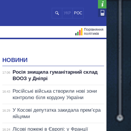
УКР
РОС
Порівняння
політиків
ЦІЙ
МЕРИ МІСТ
ВСІ ПЕРСОНИ
НОВИНИ
Росія знищила гуманітарний склад
17:06
ВООЗ у Дніпрі
Російські війська створили нові зони
16:43
контролю біля кордону України
У Косові депутатка закидала прем’єра
16:29
яйцями
Лісові пожежі в Європі: у Франції
16:24