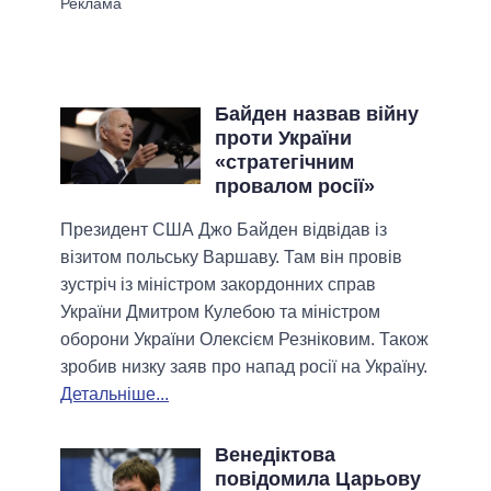
Байден назвав війну
проти України
«стратегічним
провалом росії»
Президент США Джо Байден відвідав із
візитом польську Варшаву. Там він провів
зустріч із міністром закордонних справ
України Дмитром Кулебою та міністром
оборони України Олексієм Резніковим. Також
зробив низку заяв про напад росії на Україну.
Детальніше...
Венедіктова
повідомила Царьову