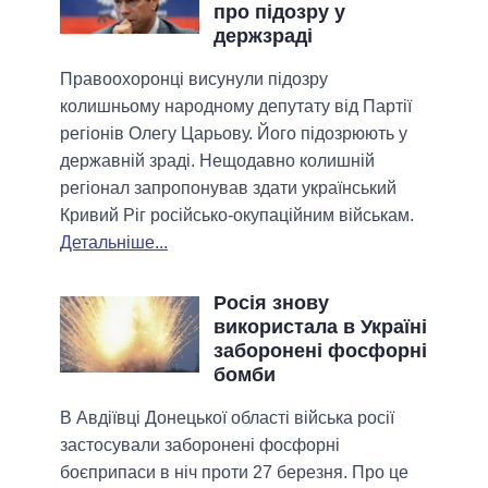
про підозру у
держзраді
Правоохоронці висунули підозру
колишньому народному депутату від Партії
регіонів Олегу Царьову. Його підозрюють у
державній зраді. Нещодавно колишній
регіонал запропонував здати український
Кривий Ріг російсько-окупаційним військам.
Детальніше...
Росія знову
використала в Україні
заборонені фосфорні
бомби
В Авдіївці Донецької області війська росії
застосували заборонені фосфорні
боєприпаси в ніч проти 27 березня. Про це