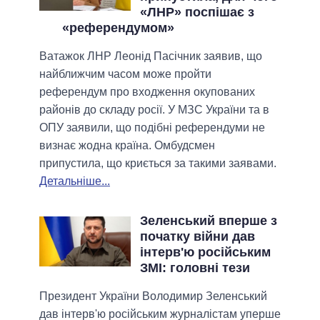
«ЛНР» поспішає з
«референдумом»
Ватажок ЛНР Леонід Пасічник заявив, що
найближчим часом може пройти
референдум про входження окупованих
районів до складу росії. У МЗС України та в
ОПУ заявили, що подібні референдуми не
визнає жодна країна. Омбудсмен
припустила, що криється за такими заявами.
Детальніше...
Зеленський вперше з
початку війни дав
інтерв'ю російським
ЗМІ: головні тези
Президент України Володимир Зеленський
дав інтерв'ю російським журналістам уперше