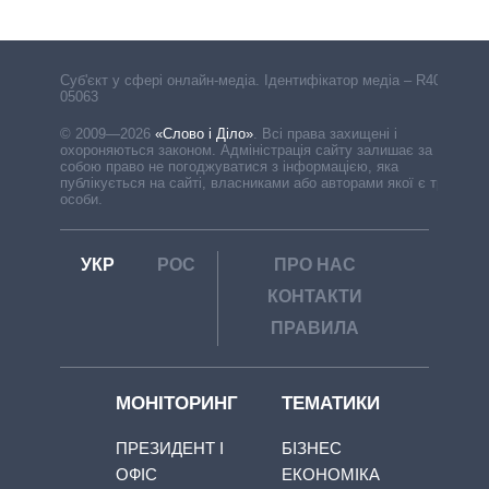
Cуб'єкт у сфері онлайн-медіа. Ідентифікатор медіа – R40-
05063
© 2009—2026
«Слово і Діло»
.
Всі права захищені і
охороняються законом. Адміністрація сайту залишає за
собою право не погоджуватися з інформацією, яка
публікується на сайті, власниками або авторами якої є треті
особи.
УКР
РОС
ПРО НАС
КОНТАКТИ
ПРАВИЛА
МОНІТОРИНГ
ТЕМАТИКИ
ПРЕЗИДЕНТ І
БІЗНЕС
ОФІС
ЕКОНОМІКА