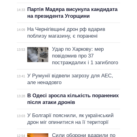
Партія Мадяра висунула кандидата
14:33
на президента Угорщини
На Чернігівщині дрон рф вдарив
14:09
поблизу магазину, є поранені
Удар по Харкову: мер
13:53
повідомив про 37
постраждалих і 1 загиблого
У Румунії відвели загрозу для АЕС,
13:41
але ненадовго
В Одесі зросла кількість поранених
13:28
після атаки дронів
У Болгарії пояснили, як український
13:03
дрон міг опинитися на її території
Сили оборони вдарили по
12:54