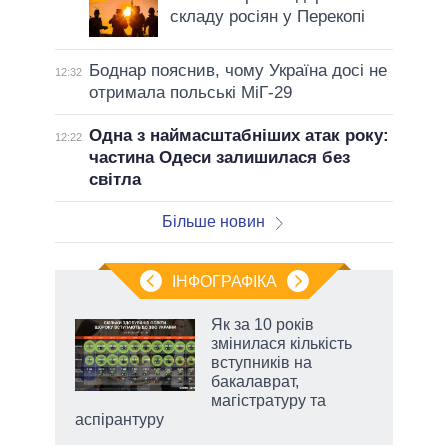
складу росіян у Перекопі
Боднар пояснив, чому Україна досі не
12:32
отримала польські МіГ-29
Одна з наймасштабніших атак року:
12:22
частина Одеси залишилася без
світла
Більше новин
ІНФОГРАФІКА
Як за 10 років
раїні
змінилася кількість
ої
вступників на
бакалаврат,
магістратуру та
аспірантуру