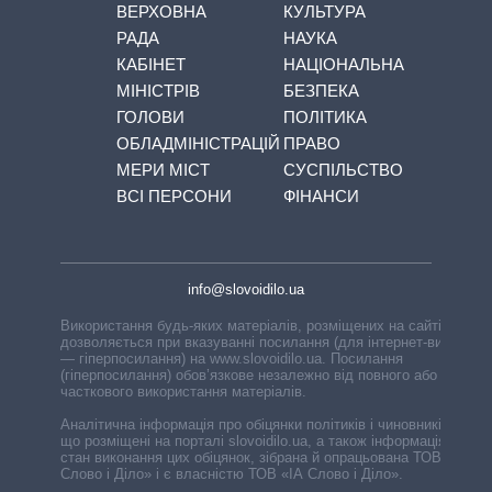
ВЕРХОВНА
КУЛЬТУРА
РАДА
НАУКА
КАБІНЕТ
НАЦІОНАЛЬНА
МІНІСТРІВ
БЕЗПЕКА
ГОЛОВИ
ПОЛІТИКА
ОБЛАДМІНІСТРАЦІЙ
ПРАВО
МЕРИ МІСТ
СУСПІЛЬСТВО
ВСІ ПЕРСОНИ
ФІНАНСИ
info@slovoidilo.ua
Використання будь-яких матеріалів, розміщених на сайті,
дозволяється при вказуванні посилання (для інтернет-видань
— гіперпосилання) на www.slovoidilo.ua. Посилання
(гіперпосилання) обов’язкове незалежно від повного або
часткового використання матеріалів.
Аналітична інформація про обіцянки політиків і чиновників,
що розміщені на порталі slovoidilo.ua, а також інформація про
стан виконання цих обіцянок, зібрана й опрацьована ТОВ «ІА
Слово і Діло» і є власністю ТОВ «ІА Слово і Діло».