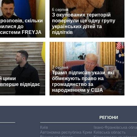
6 серпня
З окупованих територій
розповів, скільки
повернули ще одну групу
чилися до
українських дітей та
 системи FREYJA
підлітків
7 серпня
Трамп підписав укази, які
й цими
обмежують право на
вперше відвідає
громадянство за
народженням у США
РЕГІОНИ
Київ
Івано-Франківська обл
Автономна республіка Крим
Київська область