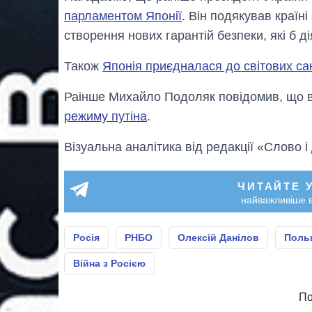
парламентом Японії
. Він подякував країні
створення нових гарантій безпеки, які б ді
Також
Японія приєдналася до світових санк
Раінше Михайло Подоляк повідомив, що в
режиму путіна
.
Візуальна аналітика від редакції «Слово і
ЧИТАЙТЕ 
найважливіше в
Росія
РНБО
Олексій Данілов
Поль
Війна з Росією
По