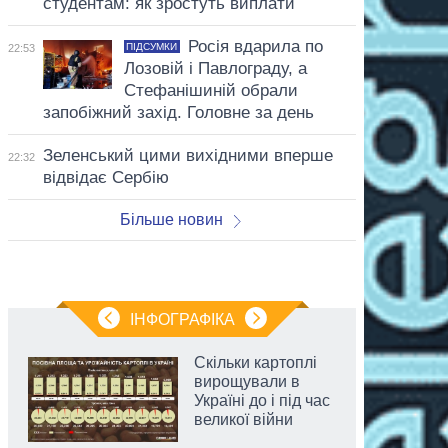
студентам: як зростуть виплати
Росія вдарила по
ПІДСУМКИ
22:53
Лозовій і Павлограду, а
Стефанішиній обрали
запобіжний захід. Головне за день
Зеленський цими вихідними вперше
22:32
відвідає Сербію
Більше новин
ІНФОГРАФІКА
Скільки картоплі
вирощували в
Україні до і під час
великої війни