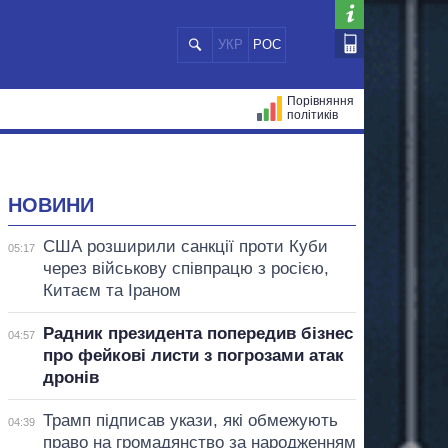
УКР
РОС
Порівняння
політиків
ЦІЙ
МЕРИ МІСТ
ВСІ ПЕРСОНИ
НОВИНИ
США розширили санкції проти Куби
05:17
через військову співпрацю з росією,
Китаєм та Іраном
Радник президента попередив бізнес
04:57
про фейкові листи з погрозами атак
дронів
Трамп підписав укази, які обмежують
04:39
право на громадянство за народженням