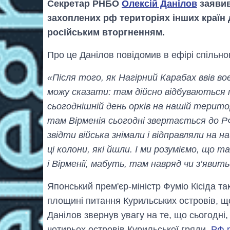
Секретар РНБО
Олексій Данілов
заявив
захоплених рф територіях інших країн 
російським вторгненням.
Про це Данілов повідомив в ефірі спільн
«Після того, як Нагірний Карабах ввів во
можу сказати: там дійсно відбуваються 
сьогоднішній день орків на нашій територ
там Вірменія сьогодні звертається до РФ
звідти війська знімали і відправляли на 
ці колони, які йшли. І ми розуміємо, що 
і Вірменії, мабуть, там навряд чи з’явит
Японський прем'єр-міністр Фуміо Кісіда та
площині питання Курильських островів, що
Данілов звернув увагу на те, що сьогодні,
чотирьох островів Курильської гряди,
РФ 