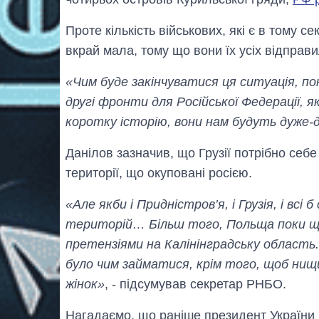
Проте кількість військових, які є в тому с
вкрай мала, тому що вони їх усіх відправил
«Чим буде закінчуватися ця ситуація, п
другі фронти для Російської Федерації, 
коротку історію, вони нам будуть дуже-
Данілов зазначив, що Грузії потрібно себ
території, що окуповані росією.
«Але якби і Придністров’я, і Грузія, і всі
територій… Більш того, Польща поки що 
претензіями на Калінінградську область
було чим займатися, крім того, щоб нищи
жінок»
, - підсумував секретар РНБО.
Нагадаємо, що раніше президент Україн