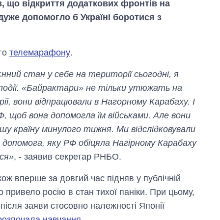
, що відкриття додаткових фронтів на
дуже допомогло б Україні боротися з
ого
телемарафону
.
єнний стан у себе на території сьогодні, я
події. «Байрактари» не тільки утюжать на
ії, вони відпрацювали в Нагорному Карабаху. І
, щоб вона допомогла їм військами. Але вони
нашу країну минулого тижня. Ми відслідковували
та допомога, яку РФ обіцяла Нагірному Карабаху
ься»
, - заявив секретар РНБО.
кож вперше за довгий час підняв у публічній
Як за 10 років
змінилася кількість
 привело росію в стан тихої паніки. При цьому,
вступників на
 після заяви стосовно належності Японії
бакалаврат,
магістратуру та
розпочала навчання
.