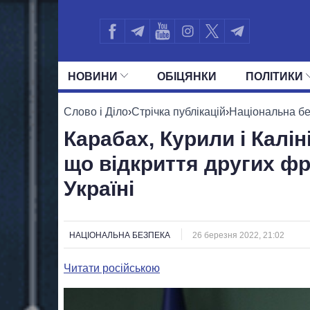
НОВИНИ
ОБIЦЯНКИ
ПОЛIТИКИ
УСІ ПОЛІТИКИ
ПРЕЗИДЕНТ І ОФ
Слово і Діло
›
Стрічка публікацій
›
Національна б
Карабах, Курили і Калі
що відкриття других ф
Україні
НАЦІОНАЛЬНА БЕЗПЕКА
26 березня 2022, 21:02
Читати російською