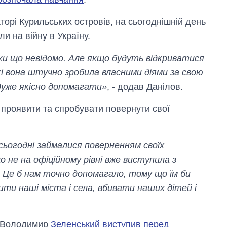
аспірантуру
екторі Курильських островів, на сьогоднішній день
и на війну в Україну.
оки що невідомо. Але якщо будуть відкриватися
які вона штучно зробила власними діями за свою
дуже якісно допомагати»
, - додав Данілов.
е проявити та спробувати повернути свої
 б сьогодні займалися поверненням своїх
не на офіційному рівні вже виступила з
. Це б нам точно допомагало, тому що їм би
ти наші міста і села, вбивати наших дітей і
и Володимир
Зеленський виступив перед