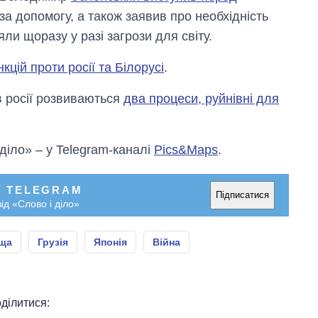
 за допомогу, а також заявив про необхідність
яли щоразу у разі загрози для світу.
цій проти росії та Білорусі
.
 росії розвиваються
два процеси, руйнівні для
 діло» – у Telegram-каналі
Pics&Maps
.
У TELEGRAM
Підписатися
ід «Слово і діло»
ща
Грузія
Японія
Війна
ділитися: