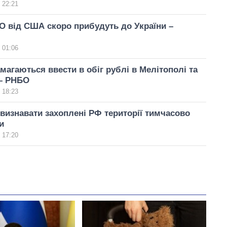
 22:21
 від США скоро прибудуть до України –
 01:06
магаються ввести в обіг рублі в Мелітополі та
 – РНБО
 18:23
изнавати захоплені РФ території тимчасово
и
 17:20