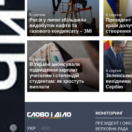
6 серпня
6 серпня
Росія у липні збільшила
Президент 
видобуток нафти та
країн долу
газового конденсату – ЗМІ
створення
6 серпня
В Україні анонсували
підвищення зарплат
6 серпня
учителям і стипендій
Зеленськи
студентам: як зростуть
вихідними 
виплати
Сербію
МОНІТОРИНГ
ПРЕЗИДЕНТ І ОФІС
УКР
РОС
ВЕРХОВНА РАДА