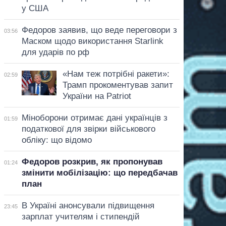
у США
Федоров заявив, що веде переговори з
03:56
Маском щодо використання Starlink
для ударів по рф
«Нам теж потрібні ракети»:
02:59
Трамп прокоментував запит
України на Patriot
Міноборони отримає дані українців з
01:59
податкової для звірки військового
обліку: що відомо
Федоров розкрив, як пропонував
01:24
змінити мобілізацію: що передбачав
план
В Україні анонсували підвищення
23:45
зарплат учителям і стипендій