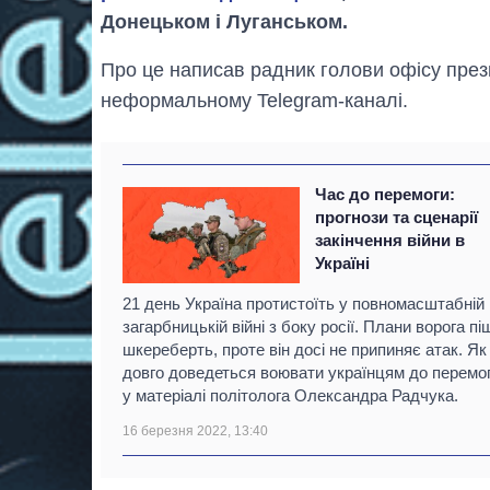
Донецьком і Луганськом.
Про це написав радник голови офісу пре
неформальному Telegram-каналі.
Час до перемоги:
прогнози та сценарії
закінчення війни в
Україні
21 день Україна протистоїть у повномасштабній
загарбницькій війні з боку росії. Плани ворога п
шкереберть, проте він досі не припиняє атак. Як
довго доведеться воювати українцям до перемог
у матеріалі політолога Олександра Радчука.
16 березня 2022, 13:40