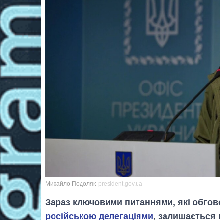
Михайло Подоляк
president.gov.ua
Зараз ключовими питаннями, які обго
російською делегаціями
, залишається