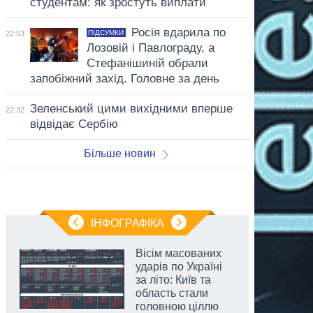
студентам: як зростуть виплати
Росія вдарила по
ПІДСУМКИ
22:53
Лозовій і Павлограду, а
Стефанішиній обрали
запобіжний захід. Головне за день
Зеленський цими вихідними вперше
22:32
відвідає Сербію
Більше новин
ІНФОГРАФІКА
Вісім масованих
ударів по Україні
за літо: Київ та
область стали
головною ціллю