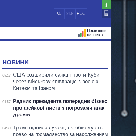
УКР
РОС
Порівняння
політиків
ЦІЙ
МЕРИ МІСТ
ВСІ ПЕРСОНИ
НОВИНИ
США розширили санкції проти Куби
05:17
через військову співпрацю з росією,
Китаєм та Іраном
Радник президента попередив бізнес
04:57
про фейкові листи з погрозами атак
дронів
Трамп підписав укази, які обмежують
04:39
право на громадянство за народженням