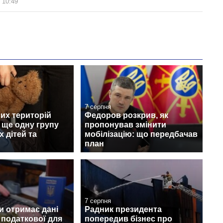
 10:49
7 серпня
их територій
Федоров розкрив, як
 ще одну групу
пропонував змінити
х дітей та
мобілізацію: що передбачав
план
7 серпня
и отримає дані
Радник президента
з податкової для
попередив бізнес про