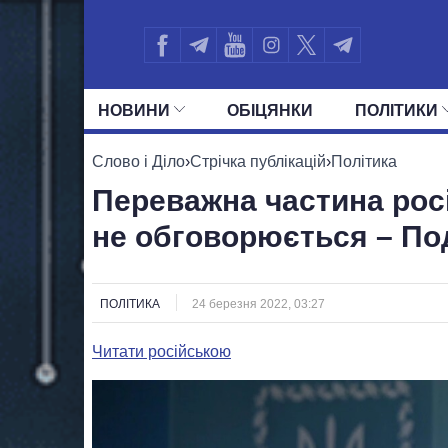
НОВИНИ
ОБIЦЯНКИ
ПОЛIТИКИ
УСІ ПОЛІТИКИ
ПРЕЗИДЕНТ І ОФ
Слово і Діло
›
Стрічка публікацій
›
Політика
Переважна частина росі
не обговорюється – По
ПОЛІТИКА
24 березня 2022, 03:27
Читати російською