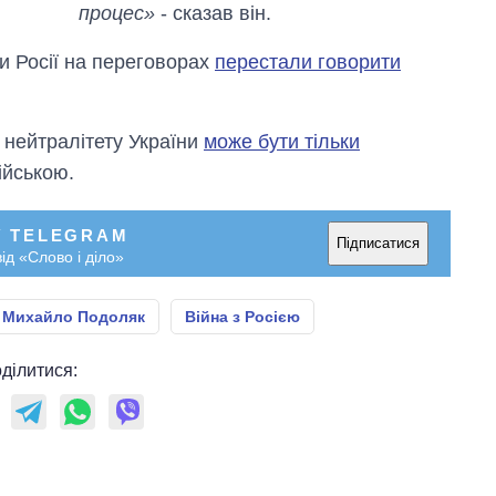
аспірантуру
процес»
- сказав він.
и Росії на переговорах
перестали говорити
 нейтралітету України
може бути тільки
ійською.
У TELEGRAM
Підписатися
ід «Слово і діло»
Михайло Подоляк
Війна з Росією
ділитися: