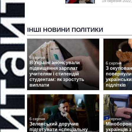
19 березня 2022,
ІНШІ НОВИНИ ПОЛІТИКИ
6 серпня
В Україні анонсували
6 серпня
підвищення зарплат
З окупован
учителям і стипендій
повернули
студентам: як зростуть
українськи
виплати
підлітків
6 серпня
7 серпня
Зеленський доручив
Міноборон
підготувати «спеціальну
українців 