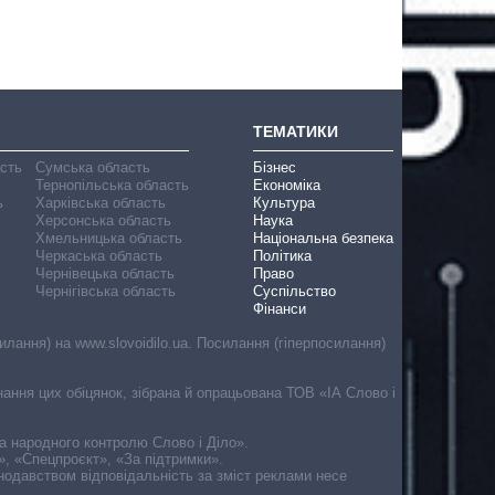
ТЕМАТИКИ
асть
Сумська область
Бізнес
Тернопільська область
Економіка
ь
Харківська область
Культура
Херсонська область
Наука
Хмельницька область
Національна безпека
Черкаська область
Політика
Чернівецька область
Право
Чернігівська область
Суспільство
Фінанси
лання) на www.slovoidilo.ua. Посилання (гіперпосилання)
онання цих обіцянок, зібрана й опрацьована ТОВ «ІА Слово і
ма народного контролю Слово і Діло».
», «Спецпроєкт», «За підтримки».
онодавством відповідальність за зміст реклами несе