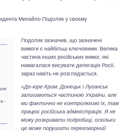
зидента Михайло Подоляк у своєму
Подоляк зазначив, що зазначені
вимоги є найбільш ключовими. Велика
частина інших російських вимог, які
намагалася висувати делегація Росії,
зараз навіть не розглядається.
«Де-юре Крим, Донецьк і Луганськ
ішли
залишаються частиною України, але
и -
ми фактично не контролюємо їх, там
Як за 10 років
працює російська адміністрація. Я не
змінилася кількість
вступників на
можу розкривати подробиці, оскільки
бакалаврат,
це може порушити переговорний
магістратуру та