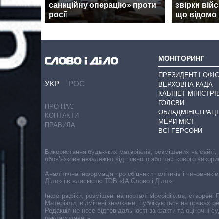
санкційну операцію» проти
звірки вій
росії
що відомо
МОНІТОРИНГ
ПРЕЗИДЕНТ І ОФІС
УКР
РОС
ВЕРХОВНА РАДА
КАБІНЕТ МІНІСТРІ
ГОЛОВИ
ПРО НАС
ОБЛАДМІНІСТРАЦІ
КОНТАКТИ
МЕРИ МІСТ
ПРАВИЛА
ВСІ ПЕРСОНИ
Використання будь-яких матеріалів, розміщених на сайті,
обов’язкове незалежно від повного або часткового викори
Аналітична інформація про обіцянки політиків і чиновників
Діло» і є власністю ТОВ «ІА Слово і Діло».
Інфографіки, розміщені на порталі slovoidilo.ua, створен
Матеріали, відмічені значками, публікуються на правах р
Редакція не несе відповідальності за факти та оціночні 
рекламодавець.