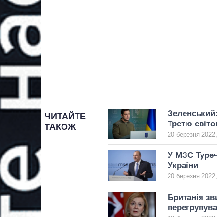
Зеленський:
ЧИТАЙТЕ
Третю світо
ТАКОЖ
20 березня 2022,
У МЗС Туреч
України
20 березня 2022,
Британія зв
перегрупува