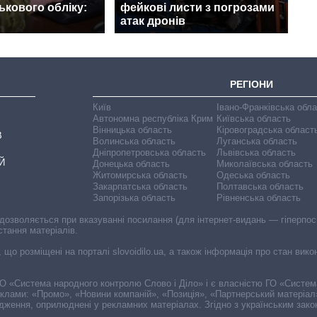
ськового обліку:
фейкові листи з погрозами
атак дронів
РЕГІОНИ
Київ
Івано-Франківська обл
Автономна республіка Крим
Київська область
Вінницька область
Кіровоградська област
В
Волинська область
Луганська область
Дніпропетровська область
Львівська область
Й
Донецька область
Миколаївська область
Житомирська область
Одеська область
Закарпатська область
Полтавська область
Запорізька область
Рівненська область
 дозволяється при вказуванні посилання (для інтернет-видань — гіперпоси
стання матеріалів.
, що розміщені на порталі slovoidilo.ua, а також інформація про стан вик
і ГО «Система народного контролю Слово і Діло» і є власністю ГО «Систе
еклами: «Промо», «Новини компаній», «Позиція», «Партнерський матеріал
судження, оприлюднені у рекламних матеріалах. Згідно з українським зак