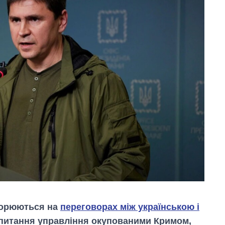
ворюються на
переговорах між українською і
 питання управління окупованими Кримом,