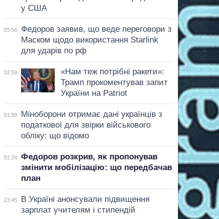
у США
Федоров заявив, що веде переговори з
03:56
Маском щодо використання Starlink
для ударів по рф
«Нам теж потрібні ракети»:
02:59
Трамп прокоментував запит
України на Patriot
Міноборони отримає дані українців з
01:59
податкової для звірки військового
обліку: що відомо
Федоров розкрив, як пропонував
01:24
змінити мобілізацію: що передбачав
план
В Україні анонсували підвищення
23:45
зарплат учителям і стипендій