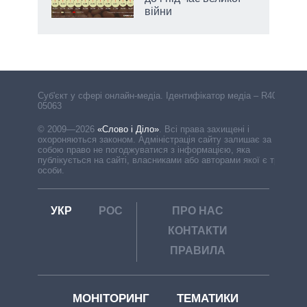
війни
Cуб'єкт у сфері онлайн-медіа. Ідентифікатор медіа – R40-
05063
© 2009—2026
«Слово і Діло»
.
Всі права захищені і
охороняються законом. Адміністрація сайту залишає за
собою право не погоджуватися з інформацією, яка
публікується на сайті, власниками або авторами якої є треті
особи.
УКР
РОС
ПРО НАС
КОНТАКТИ
ПРАВИЛА
МОНІТОРИНГ
ТЕМАТИКИ