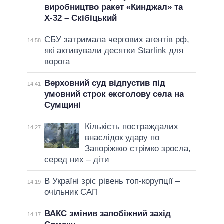
виробництво ракет «Кинджал» та
Х-32 – Скібіцький
СБУ затримала чергових агентів рф,
14:58
які активували десятки Starlink для
ворога
Верховний суд відпустив під
14:41
умовний строк ексголову села на
Сумщині
Кількість постраждалих
14:27
внаслідок удару по
Запоріжжю стрімко зросла,
серед них – діти
В Україні зріс рівень топ-корупції –
14:19
очільник САП
ВАКС змінив запобіжний захід
14:17