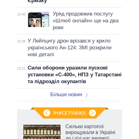
Єрмаку
Уряд продовжив послугу
13:46
«Шлюб онлайн» ще на два
роки
У Лейпцигу дрон врізався у крило
13:38
українського Ан-124: ЗМІ розкрили
нові деталі
Сили оборони уразили пускові
13:11
установки «С-400», НПЗ у Татарстані
та підрозділ окупантів
Більше новин
ІНФОГРАФІКА
 5
Скільки картоплі
вго
вирощували в Україні
до і під час великої