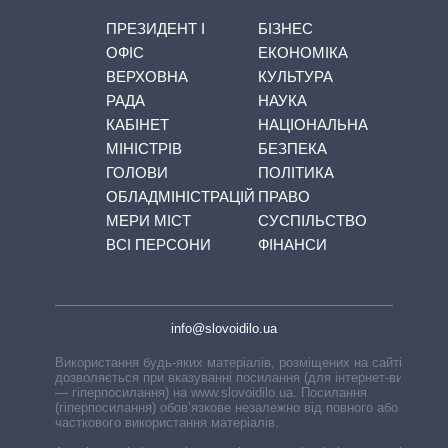
ПРЕЗИДЕНТ І
БІЗНЕС
ОФІС
ЕКОНОМІКА
ВЕРХОВНА
КУЛЬТУРА
РАДА
НАУКА
КАБІНЕТ
НАЦІОНАЛЬНА
МІНІСТРІВ
БЕЗПЕКА
ГОЛОВИ
ПОЛІТИКА
ОБЛАДМІНІСТРАЦІЙ
ПРАВО
МЕРИ МІСТ
СУСПІЛЬСТВО
ВСІ ПЕРСОНИ
ФІНАНСИ
info@slovoidilo.ua
Використання будь-яких матеріалів, розміщених на сайті,
дозволяється при вказуванні посилання (для інтернет-видань
— гіперпосилання) на www.slovoidilo.ua. Посилання
(гіперпосилання) обов’язкове незалежно від повного або
часткового використання матеріалів.