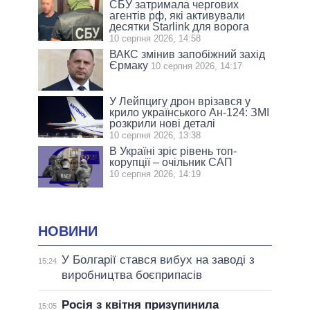
СБУ затримала чергових
агентів рф, які активували
десятки Starlink для ворога
10 серпня 2026, 14:58
ВАКС змінив запобіжний захід
Єрмаку
10 серпня 2026, 14:17
У Лейпцигу дрон врізався у
крило українського Ан-124: ЗМІ
розкрили нові деталі
10 серпня 2026, 13:38
В Україні зріс рівень топ-
корупції – очільник САП
10 серпня 2026, 14:19
НОВИНИ
У Болгарії стався вибух на заводі з
15:24
виробництва боєприпасів
Росія з квітня призупинила
15:05