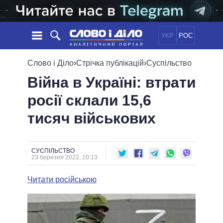
УКР
РОС
НОВИНИ
Слово і Діло
›
Стрічка публікацій
›
Суспільство
Війна в Україні: втрати
ОБIЦЯНКИ
СТРІЧКА
ПОЛІТИКА
росії склали 15,6
ПОДІЇ
ЕКОНОМІКА
ПОЛIТИКИ
тисяч військових
СТАТТІ
СУСПІЛЬСТВО
ІНФОГРАФІКА
ДУМКИ
СВІТ
УСІ ПОЛІТИКИ
ОГЛЯДИ
ПРЕЗИДЕНТ І ОФІС
ВІДЕО
СУСПІЛЬСТВО
ДАЙДЖЕСТИ
23 березня 2022, 10:13
ВЕРХОВНА РАДА
ПІДТРИМАТИ
КАБІНЕТ МІНІСТРІВ
Читати російською
ГОЛОВИ ОБЛАДМІНІСТРАЦІЙ
ПОРІВНЯННЯ ПОЛІТИКІВ
МЕРИ МІСТ
ВСІ ПЕРСОНИ