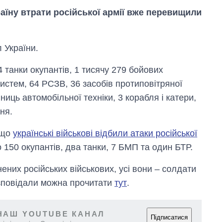
аїну втрати російської армії вже перевищили
 України.
4 танки окупантів, 1 тисячу 279 бойових
истем, 64 РСЗВ, 36 засобів протиповітряної
ниць автомобільної техніки, 3 корабля і катери,
ня.
 що
українські військові відбили атаки російської
 150 окупантів, два танки, 7 БМП та один БТР.
Дефіцит пам’яті:
як зріс попит на
чипи за останні
ених російських військових, усі вони – солдати
роки і що
зповідали можна прочитати
тут
.
прогнозують на
2027-й
НАШ YOUTUBE КАНАЛ
Підписатися