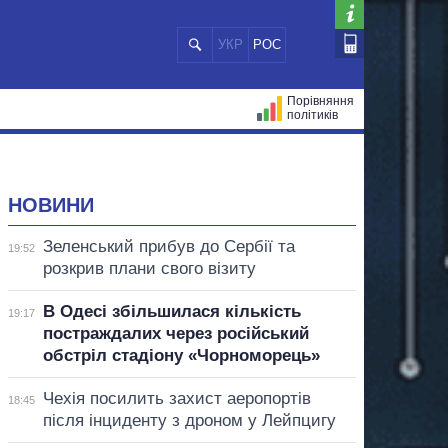
УКР
РОС
Порівняння
політиків
ЦІЙ
МЕРИ МІСТ
ВСІ ПЕРСОНИ
НОВИНИ
Зеленський прибув до Сербії та
19:52
розкрив плани свого візиту
В Одесі збільшилася кількість
19:17
постраждалих через російський
обстріл стадіону «Чорноморець»
Чехія посилить захист аеропортів
18:45
після інциденту з дроном у Лейпцигу