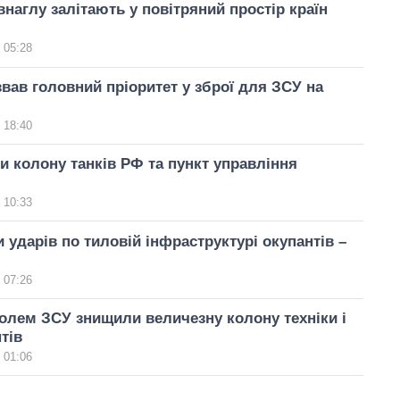
внаглу залітають у повітряний простір країн
 05:28
звав головний пріоритет у зброї для ЗСУ на
 18:40
 колону танків РФ та пункт управління
 10:33
 ударів по тиловій інфраструктурі окупантів –
 07:26
олем ЗСУ знищили величезну колону техніки і
тів
 01:06