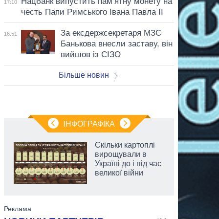
Нацбанк випустить пам’ятну монету на
17:10
честь Папи Римського Івана Павла II
За ексдержсекретаря МЗС
16:51
Банькова внесли заставу, він
вийшов із СІЗО
Більше новин
ІНФОГРАФІКА
Скільки картоплі
вирощували в
Україні до і під час
великої війни