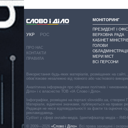
МОНІТОРИНГ
ПРЕЗИДЕНТ І ОФІС
УКР
РОС
ВЕРХОВНА РАДА
КАБІНЕТ МІНІСТРІ
ГОЛОВИ
ПРО НАС
ОБЛАДМІНІСТРАЦІ
КОНТАКТИ
МЕРИ МІСТ
ПРАВИЛА
ВСІ ПЕРСОНИ
Використання будь-яких матеріалів, розміщених на сайті,
обов’язкове незалежно від повного або часткового викори
Аналітична інформація про обіцянки політиків і чиновників
Діло» і є власністю ТОВ «ІА Слово і Діло».
Інфографіки, розміщені на порталі slovoidilo.ua, створен
Матеріали, відмічені значками, публікуються на правах р
Редакція не несе відповідальності за факти та оціночні 
рекламодавець.
Cуб'єкт у сфері онлайн-медіа. Ідентифікатор медіа – R40
© 2009—2026
«Слово і Діло»
.
Всі права захищені і охоро