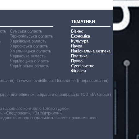
ТЕМАТИКИ
асть
Сумська область
Бізнес
Тернопільська область
Економіка
ь
Харківська область
Культура
Херсонська область
Наука
Хмельницька область
Національна безпека
Черкаська область
Політика
Чернівецька область
Право
Чернігівська область
Суспільство
Фінанси
лання) на www.slovoidilo.ua. Посилання (гіперпосилання)
онання цих обіцянок, зібрана й опрацьована ТОВ «ІА Слово і
ма народного контролю Слово і Діло».
», «Спецпроєкт», «За підтримки».
онодавством відповідальність за зміст реклами несе