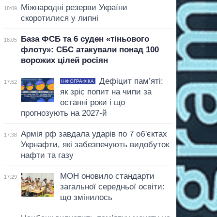
Міжнародні резерви України
18:09
скоротилися у липні
База ФСБ та 6 суден «тіньового
18:05
флоту»: СБС атакували понад 100
ворожих цілей росіян
Дефіцит пам’яті:
ІНФОГРАФІКА
17:52
як зріс попит на чипи за
останні роки і що
прогнозують на 2027-й
Армія рф завдала ударів по 7 об'єктах
17:38
Укрнафти, які забезпечують видобуток
нафти та газу
МОН оновило стандарти
17:29
загальної середньої освіти:
що змінилось