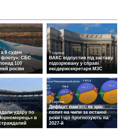
а 6 суден
7 серпня
о флоту»: СБС
ВАКС відпустив під заставу
понад 100
підозрювану у справі
лей росіян
ексдержсекретаря МЗС
7 серпня
Дефіцит пам’яті: як зріс
вдали удару по
попит на чипи за останні
«Чорноморець» в
роки і що прогнозують на
остраждалий
2027-й