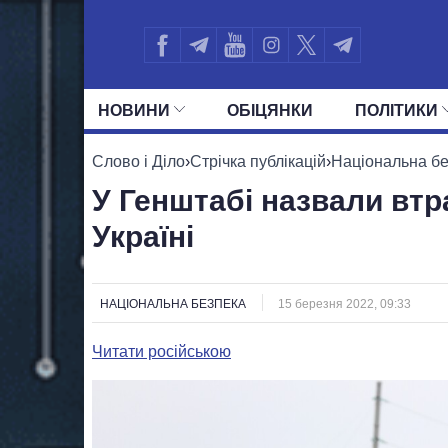
НОВИНИ
ОБIЦЯНКИ
ПОЛIТИКИ
УСІ ПОЛІТИКИ
ПРЕЗИДЕНТ І ОФ
Слово і Діло
›
Стрічка публікацій
›
Національна б
У Генштабі назвали втра
Україні
НАЦІОНАЛЬНА БЕЗПЕКА
15 березня 2022, 09:33
Читати російською