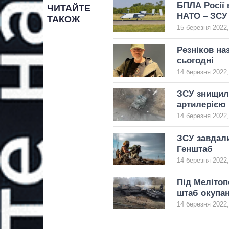
БПЛА Росії 
ЧИТАЙТЕ
НАТО – ЗСУ
ТАКОЖ
15 березня 2022,
Резніков на
сьогодні
14 березня 2022,
ЗСУ знищили
артилерією
14 березня 2022,
ЗСУ завдали
Генштаб
14 березня 2022,
Під Мелітоп
штаб окупан
14 березня 2022,