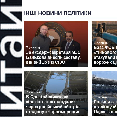
ІНШІ НОВИНИ ПОЛІТИКИ
7 серпня
База ФСБ т
7 серпня
За ексдержсекретаря МЗС
«тіньовог
Банькова внесли заставу,
атакували 
він вийшов із СІЗО
ворожих ці
7 серпня
В Одесі збільшилася
7 серпня
кількість постраждалих
Росіяни за
через російський обстріл
стадіону 
стадіону «Чорноморець»
Одесі, є п