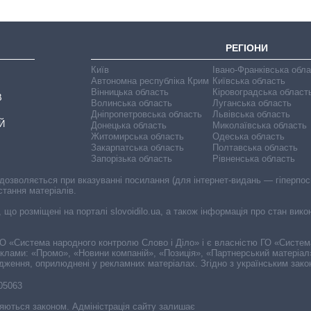
РЕГІОНИ
Київ
Івано-Франківська обл
Автономна республіка Крим
Київська область
Вінницька область
Кіровоградська област
В
Волинська область
Луганська область
Дніпропетровська область
Львівська область
Й
Донецька область
Миколаївська область
Житомирська область
Одеська область
Закарпатська область
Полтавська область
Запорізька область
Рівненська область
 дозволяється при вказуванні посилання (для інтернет-видань — гіперпоси
стання матеріалів.
, що розміщені на порталі slovoidilo.ua, а також інформація про стан вик
і ГО «Система народного контролю Слово і Діло» і є власністю ГО «Систе
еклами: «Промо», «Новини компаній», «Позиція», «Партнерський матеріал
судження, оприлюднені у рекламних матеріалах. Згідно з українським зак
-05063
няються законом. Адміністрація сайту залишає